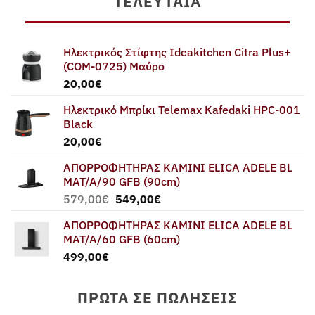
ΤΕΛΕΥΤΑΊΑ
Ηλεκτρικός Στίφτης Ideakitchen Citra Plus+
(COM-0725) Μαύρο
20,00
€
Ηλεκτρικό Μπρίκι Telemax Kafedaki HPC-001
Black
20,00
€
ΑΠΟΡΡΟΦΗΤΗΡΑΣ ΚΑΜΙΝΙ ELICA ADELE BL
MAT/A/90 GFB (90cm)
Original
Η
579,00
€
549,00
€
price
τρέχουσα
ΑΠΟΡΡΟΦΗΤΗΡΑΣ ΚΑΜΙΝΙ ELICA ADELE BL
was:
τιμή
MAT/A/60 GFB (60cm)
579,00€.
είναι:
499,00
€
549,00€.
ΠΡΏΤΑ ΣΕ ΠΩΛΉΣΕΙΣ