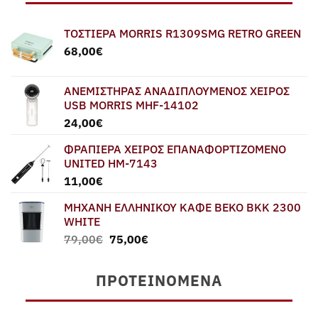
ΤΟΣΤΙΕΡΑ MORRIS R1309SMG RETRO GREEN
68,00
€
ΑΝΕΜΙΣΤΗΡΑΣ ΑΝΑΔΙΠΛΟΥΜΕΝΟΣ ΧΕΙΡΟΣ
USB MORRIS MHF-14102
24,00
€
ΦΡΑΠΙΕΡΑ ΧΕΙΡΟΣ ΕΠΑΝΑΦΟΡΤΙΖΟΜΕΝΟ
UNITED HM-7143
11,00
€
ΜΗΧΑΝΗ ΕΛΛΗΝΙΚΟΥ ΚΑΦΕ BEKO BKK 2300
WHITE
Original
Η
79,00
€
75,00
€
price
τρέχουσα
was:
τιμή
ΠΡΟΤΕΙΝΌΜΕΝΑ
79,00€.
είναι:
75,00€.