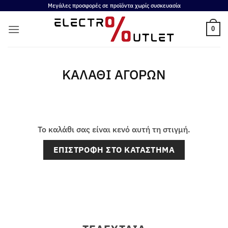
Μετάβαση
Μεγάλες προσφορές σε προϊόντα χωρίς συσκευασία
στο
0
περιεχόμενο
ΚΑΛΆΘΙ ΑΓΟΡΏΝ
Το καλάθι σας είναι κενό αυτή τη στιγμή.
ΕΠΙΣΤΡΟΦΉ ΣΤΟ ΚΑΤΆΣΤΗΜΑ