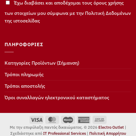
Έχω διαβάσει και αποδέχομαι τους όρους χρήσης
των στοιχείων μου σύμφωνα με την Πολιτική Δεδομένων
της ιστοσελίδας
ΠΛΗΡΟΦΟΡΊΕΣ
Κατηγορίες Προϊόντων (Σήμανση)
Τρόποι πληρωμής
Τρόποι αποστολής
Όροι συναλλαγών ηλεκτρονικού καταστήματος
Visa
MasterCard
Maestro
American
Cash
Express
On
Με την επιφύλαξη παντός δικαιώματος. © 2026
Electro Outlet
|
Delivery
Σχεδιάστηκε από
IT Professional Services
|
Πολιτική Απορρήτου