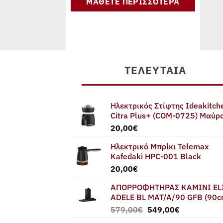
ΜΑΘΕΤΕ ΠΕΡΙΣΣΟΤΕΡΑ
ΤΕΛΕΥΤΑΊΑ
Ηλεκτρικός Στίφτης Ideakitch
Citra Plus+ (COM-0725) Μαύρ
20,00
€
Ηλεκτρικό Μπρίκι Telemax
Kafedaki HPC-001 Black
20,00
€
ΑΠΟΡΡΟΦΗΤΗΡΑΣ ΚΑΜΙΝΙ EL
ADELE BL MAT/A/90 GFB (90c
Original
Η
579,00
€
549,00
€
price
τρέχουσα