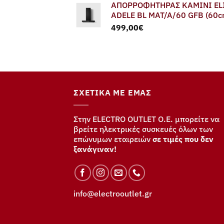
ΑΠΟΡΡΟΦΗΤΗΡΑΣ ΚΑΜΙΝΙ EL
was:
τιμή
ADELE BL MAT/A/60 GFB (60c
579,00€.
είναι:
499,00
€
549,00€.
ΣΧΕΤΙΚΆ ΜΕ ΕΜΆΣ
Στην ELECTRO OUTLET Ο.Ε. μπορείτε να
βρείτε ηλεκτρικές συσκευές όλων των
επώνυμων εταιρειών
σε τιμές που δεν
ξανάγιναν!
info@electrooutlet.gr