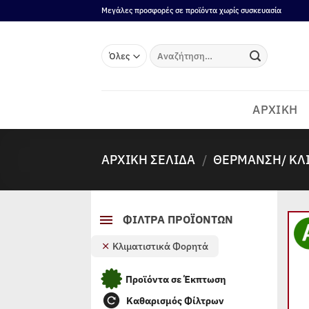
Μετάβαση
Μεγάλες προσφορές σε προϊόντα χωρίς συσκευασία
στο
περιεχόμενο
Αναζήτηση
για:
ΑΡΧΙΚΗ
ΑΡΧΙΚΉ ΣΕΛΊΔΑ
/
ΘΈΡΜΑΝΣΗ/ ΚΛ
ΦΙΛΤΡΑ ΠΡΟΪΟΝΤΩΝ
Κλιματιστικά Φορητά
Προϊόντα σε Έκπτωση
Καθαρισμός Φίλτρων