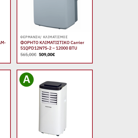
+
ΘΈΡΜΑΝΣΗ/ ΚΛΙΜΑΤΙΣΜΌΣ
AM-
ΦΟΡΗΤΟ ΚΛΙΜΑΤΙΣΤΙΚΟ Carrier
51QPD12N7S-2 – 12000 BTU
Original
Η
565,00
€
509,00
€
price
τρέχουσα
was:
τιμή
565,00€.
είναι:
509,00€.
 to
Add to
list
wishlist