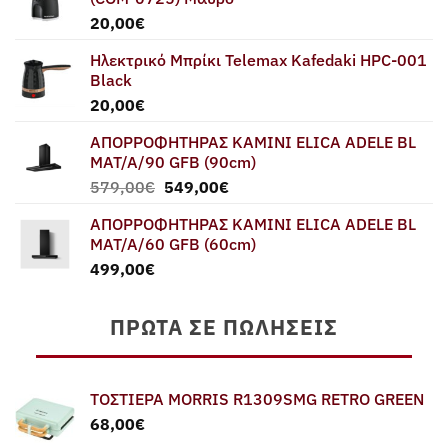
20,00
€
Ηλεκτρικό Μπρίκι Telemax Kafedaki HPC-001
Black
20,00
€
ΑΠΟΡΡΟΦΗΤΗΡΑΣ ΚΑΜΙΝΙ ELICA ADELE BL
MAT/A/90 GFB (90cm)
Original
Η
579,00
€
549,00
€
price
τρέχουσα
ΑΠΟΡΡΟΦΗΤΗΡΑΣ ΚΑΜΙΝΙ ELICA ADELE BL
was:
τιμή
MAT/A/60 GFB (60cm)
579,00€.
είναι:
499,00
€
549,00€.
ΠΡΏΤΑ ΣΕ ΠΩΛΉΣΕΙΣ
ΤΟΣΤΙΕΡΑ MORRIS R1309SMG RETRO GREEN
68,00
€