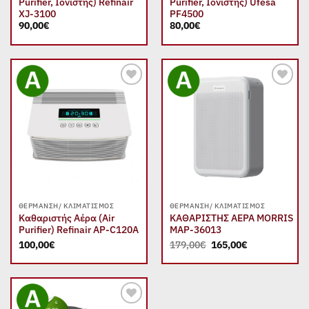
Purifier, Ιονιστής) Refinair
Purifier, Ιονιστής) Ufesa
XJ-3100
PF4500
90,00
€
80,00
€
Add to
Add to
wishlist
wishlist
ΘΈΡΜΑΝΣΗ/ ΚΛΙΜΑΤΙΣΜΌΣ
ΘΈΡΜΑΝΣΗ/ ΚΛΙΜΑΤΙΣΜΌΣ
Καθαριστής Αέρα (Air
ΚΑΘΑΡΙΣΤΗΣ ΑΕΡΑ MORRIS
Purifier) Refinair AP-C120Α
MAP-36013
Original
Η
100,00
€
179,00
€
165,00
€
price
τρέχουσα
was:
τιμή
179,00€.
είναι:
165,00€.