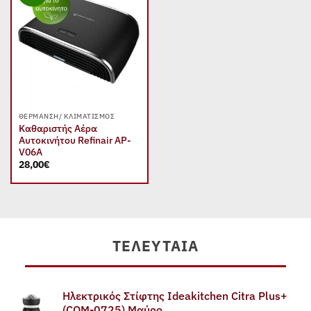
Add to
wishlist
ΘΈΡΜΑΝΣΗ/ ΚΛΙΜΑΤΙΣΜΌΣ
Καθαριστής Αέρα
Αυτοκινήτου Refinair AP-
V06A
28,00
€
ΤΕΛΕΥΤΑΊΑ
Ηλεκτρικός Στίφτης Ideakitchen Citra Plus+
(COM-0725) Μαύρο