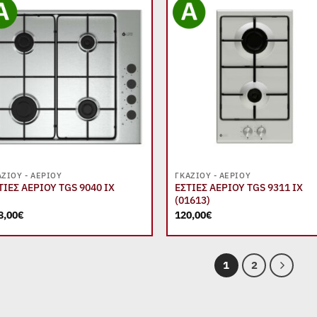
Add to
Add
wishlist
wish
+
+
ΑΖΙΟΎ - ΑΕΡΊΟΥ
ΓΚΑΖΙΟΎ - ΑΕΡΊΟΥ
ΤΙΕΣ ΑΕΡΙΟΥ TGS 9040 IX
ΕΣΤΙΕΣ ΑΕΡΙΟΥ TGS 9311 IX
(01613)
8,00
€
120,00
€
1
2