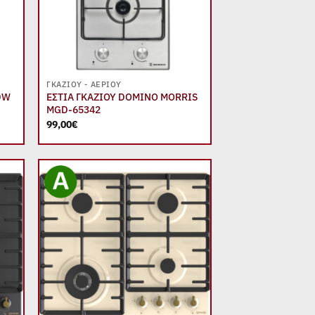
+
ΓΚΑΖΙΟΎ - ΑΕΡΊΟΥ
DW
ΕΣΤΙΑ ΓΚΑΖΙΟΥ DOMINO MORRIS
MGD-65342
99,00
€
 to
Add to
list
wishlist