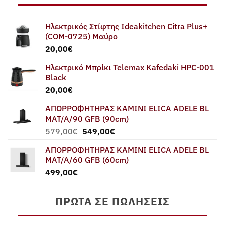
Ηλεκτρικός Στίφτης Ideakitchen Citra Plus+
(COM-0725) Μαύρο
20,00
€
Ηλεκτρικό Μπρίκι Telemax Kafedaki HPC-001
Black
20,00
€
ΑΠΟΡΡΟΦΗΤΗΡΑΣ ΚΑΜΙΝΙ ELICA ADELE BL
MAT/A/90 GFB (90cm)
Original
Η
579,00
€
549,00
€
price
τρέχουσα
ΑΠΟΡΡΟΦΗΤΗΡΑΣ ΚΑΜΙΝΙ ELICA ADELE BL
was:
τιμή
MAT/A/60 GFB (60cm)
579,00€.
είναι:
499,00
€
549,00€.
ΠΡΏΤΑ ΣΕ ΠΩΛΉΣΕΙΣ