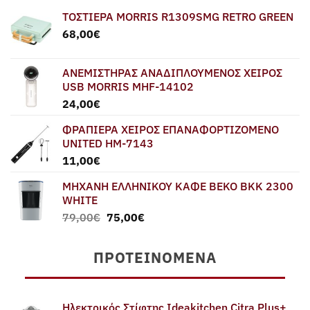
ΤΟΣΤΙΕΡΑ MORRIS R1309SMG RETRO GREEN
68,00
€
ΑΝΕΜΙΣΤΗΡΑΣ ΑΝΑΔΙΠΛΟΥΜΕΝΟΣ ΧΕΙΡΟΣ
USB MORRIS MHF-14102
24,00
€
ΦΡΑΠΙΕΡΑ ΧΕΙΡΟΣ ΕΠΑΝΑΦΟΡΤΙΖΟΜΕΝΟ
UNITED HM-7143
11,00
€
ΜΗΧΑΝΗ ΕΛΛΗΝΙΚΟΥ ΚΑΦΕ BEKO BKK 2300
WHITE
Original
Η
79,00
€
75,00
€
price
τρέχουσα
was:
τιμή
ΠΡΟΤΕΙΝΌΜΕΝΑ
79,00€.
είναι:
75,00€.
Ηλεκτρικός Στίφτης Ideakitchen Citra Plus+