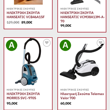
ΗΛΕΚΤΡΙΚΈΣ ΣΚΟΎΠΕΣ
ΗΛΕΚΤΡΙΚΈΣ ΣΚΟΎΠΕΣ
ΗΛΕΚΤΡΙΚΗ ΣΚΟΥΠΑ
ΗΛΕΚΤΡΙΚΗ ΣΚΟΥΠΑ
HANSEATIC VCB46A15F
HANSEATIC VCM38A13M-A-
70
Original
Η
129,00
€
89,00
€
price
τρέχουσα
99,00
€
was:
τιμή
129,00€.
είναι:
89,00€.
Add to
Add to
wishlist
wishlist
ΗΛΕΚΤΡΙΚΈΣ ΣΚΟΎΠΕΣ
ΗΛΕΚΤΡΙΚΈΣ ΣΚΟΎΠΕΣ
ΗΛΕΚΤΡΙΚΗ ΣΚΟΥΠΑ
Ηλεκτρική Σκούπα Telemax
MORRIS SVC-9705
Valor 700
95,00
€
60,00
€