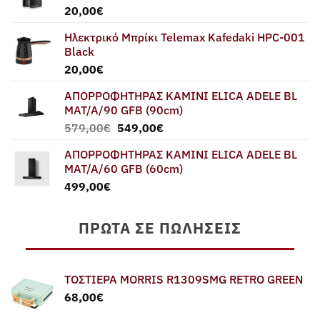
20,00
€
Ηλεκτρικό Μπρίκι Telemax Kafedaki HPC-001
Black
20,00
€
ΑΠΟΡΡΟΦΗΤΗΡΑΣ ΚΑΜΙΝΙ ELICA ADELE BL
MAT/A/90 GFB (90cm)
Original
Η
579,00
€
549,00
€
price
τρέχουσα
ΑΠΟΡΡΟΦΗΤΗΡΑΣ ΚΑΜΙΝΙ ELICA ADELE BL
was:
τιμή
MAT/A/60 GFB (60cm)
579,00€.
είναι:
499,00
€
549,00€.
ΠΡΏΤΑ ΣΕ ΠΩΛΉΣΕΙΣ
ΤΟΣΤΙΕΡΑ MORRIS R1309SMG RETRO GREEN
68,00
€