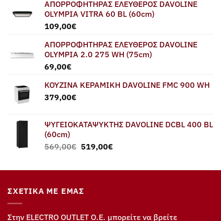
ΑΠΟΡΡΟΦΗΤΗΡΑΣ ΕΛΕΥΘΕΡΟΣ DAVOLINE
OLYMPIA VITRA 60 BL (60cm)
109,00
€
ΑΠΟΡΡΟΦΗΤΗΡΑΣ ΕΛΕΥΘΕΡΟΣ DAVOLINE
OLYMPIA 2.0 275 WH (75cm)
69,00
€
ΚΟΥΖΙΝΑ ΚΕΡΑΜΙΚΗ DAVOLINE FMC 900 WH
379,00
€
ΨΥΓΕΙΟΚΑΤΑΨΥΚΤΗΣ DAVOLINE DCBL 400 BL
(60cm)
Original
Η
569,00
€
519,00
€
price
τρέχουσα
was:
τιμή
569,00€.
είναι:
519,00€.
ΣΧΕΤΙΚΆ ΜΕ ΕΜΆΣ
Στην ELECTRO OUTLET Ο.Ε. μπορείτε να βρείτε