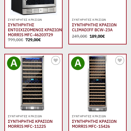
ΣΥΝΤΗΡΗΤΈΣ ΚΡΑΣΙΏΝ
ΣΥΝΤΗΡΗΤΈΣ ΚΡΑΣΙΏΝ
ΣΥΝΤΗΡΗΤΗΣ
ΣΥΝΤΗΡΗΤΗΣ ΚΡΑΣΙΩΝ
ΕΝΤΟΙΧΙΖΟΜΕΝΟΣ ΚΡΑΣΙΩΝ
CLIMADIFF BCW-23A
MORRIS MFC-46203729
Original
Η
249,00
€
189,00
€
Original
Η
price
τρέχουσα
799,00
€
729,00
€
price
τρέχουσα
was:
τιμή
was:
τιμή
249,00€.
είναι:
799,00€.
είναι:
189,00€.
729,00€.
Add to
Add to
wishlist
wishlist
ΣΥΝΤΗΡΗΤΈΣ ΚΡΑΣΙΏΝ
ΣΥΝΤΗΡΗΤΈΣ ΚΡΑΣΙΏΝ
ΣΥΝΤΗΡΗΤΗΣ ΚΡΑΣΙΩΝ
ΣΥΝΤΗΡΗΤΗΣ ΚΡΑΣΙΩΝ
MORRIS MFC-11225
MORRIS MFC-15426