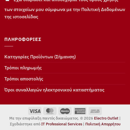
των στοιχείων μου σύμφωνα με την Πολιτική Δεδομένων
της ιστοσελίδας
ΠΛΗΡΟΦΟΡΊΕΣ
Κατηγορίες Προϊόντων (Σήμανση)
Τρόποι πληρωμής
Τρόποι αποστολής
Όροι συναλλαγών ηλεκτρονικού καταστήματος
Visa
MasterCard
Maestro
American
Cash
Express
On
Με την επιφύλαξη παντός δικαιώματος. © 2026
Electro Outlet
|
Delivery
Σχεδιάστηκε από
IT Professional Services
|
Πολιτική Απορρήτου