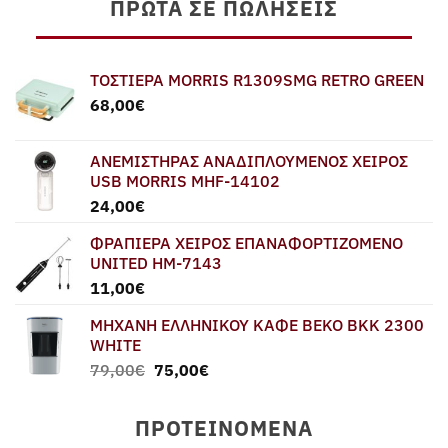
ΠΡΏΤΑ ΣΕ ΠΩΛΉΣΕΙΣ
ΤΟΣΤΙΕΡΑ MORRIS R1309SMG RETRO GREEN
68,00
€
ΑΝΕΜΙΣΤΗΡΑΣ ΑΝΑΔΙΠΛΟΥΜΕΝΟΣ ΧΕΙΡΟΣ
USB MORRIS MHF-14102
24,00
€
ΦΡΑΠΙΕΡΑ ΧΕΙΡΟΣ ΕΠΑΝΑΦΟΡΤΙΖΟΜΕΝΟ
UNITED HM-7143
11,00
€
ΜΗΧΑΝΗ ΕΛΛΗΝΙΚΟΥ ΚΑΦΕ BEKO BKK 2300
WHITE
Original
Η
79,00
€
75,00
€
price
τρέχουσα
was:
τιμή
ΠΡΟΤΕΙΝΌΜΕΝΑ
79,00€.
είναι: