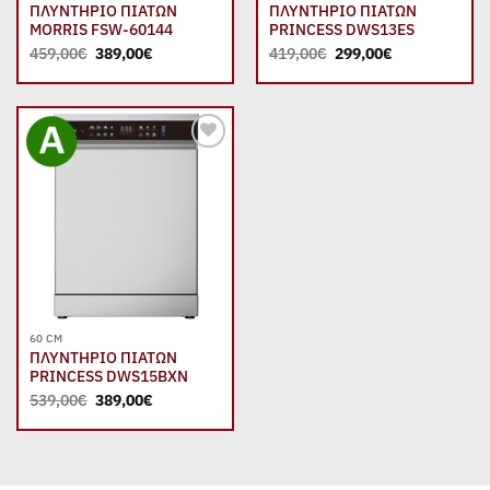
ΠΛΥΝΤΗΡΙΟ ΠΙΑΤΩΝ
ΠΛΥΝΤΗΡΙΟ ΠΙΑΤΩΝ
MORRIS FSW-60144
PRINCESS DWS13ES
Original
Η
Original
Η
459,00
€
389,00
€
419,00
€
299,00
€
price
τρέχουσα
price
τρέχουσα
was:
τιμή
was:
τιμή
459,00€.
είναι:
419,00€.
είναι:
389,00€.
299,00€.
Add to
wishlist
60 CM
ΠΛΥΝΤΗΡΙΟ ΠΙΑΤΩΝ
PRINCESS DWS15BXN
Original
Η
539,00
€
389,00
€
price
τρέχουσα
was:
τιμή
539,00€.
είναι:
389,00€.