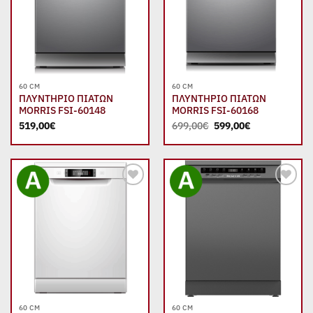
60 CM
60 CM
ΠΛΥΝΤΗΡΙΟ ΠΙΑΤΩΝ
ΠΛΥΝΤΗΡΙΟ ΠΙΑΤΩΝ
MORRIS FSI-60148
MORRIS FSI-60168
Original
Η
519,00
€
699,00
€
599,00
€
price
τρέχουσα
was:
τιμή
699,00€.
είναι:
599,00€.
Add to
Add to
wishlist
wishlist
60 CM
60 CM