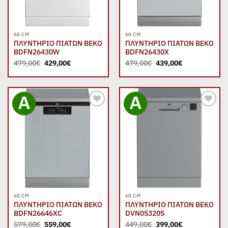
60 CM
60 CM
ΠΛΥΝΤΗΡΙΟ ΠΙΑΤΩΝ BEKO
ΠΛΥΝΤΗΡΙΟ ΠΙΑΤΩΝ BEKO
BDFN26430W
BDFN26430X
Original
Η
Original
Η
479,00
€
429,00
€
479,00
€
439,00
€
price
τρέχουσα
price
τρέχουσα
was:
τιμή
was:
τιμή
479,00€.
είναι:
479,00€.
είναι:
429,00€.
439,00€.
Add to
Add to
wishlist
wishlist
60 CM
60 CM
ΠΛΥΝΤΗΡΙΟ ΠΙΑΤΩΝ BEKO
ΠΛΥΝΤΗΡΙΟ ΠΙΑΤΩΝ BEKO
BDFN26646XC
DVN05320S
Original
Η
Original
Η
579,00
€
559,00
€
449,00
€
399,00
€