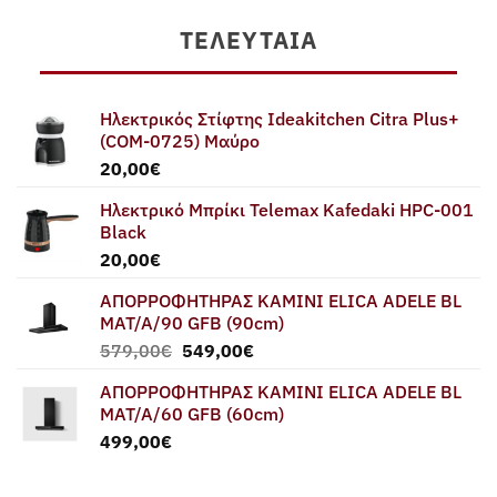
ΤΕΛΕΥΤΑΊΑ
Ηλεκτρικός Στίφτης Ideakitchen Citra Plus+
(COM-0725) Μαύρο
20,00
€
Ηλεκτρικό Μπρίκι Telemax Kafedaki HPC-001
Black
20,00
€
ΑΠΟΡΡΟΦΗΤΗΡΑΣ ΚΑΜΙΝΙ ELICA ADELE BL
MAT/A/90 GFB (90cm)
Original
Η
579,00
€
549,00
€
price
τρέχουσα
ΑΠΟΡΡΟΦΗΤΗΡΑΣ ΚΑΜΙΝΙ ELICA ADELE BL
was:
τιμή
MAT/A/60 GFB (60cm)
579,00€.
είναι:
499,00
€
549,00€.