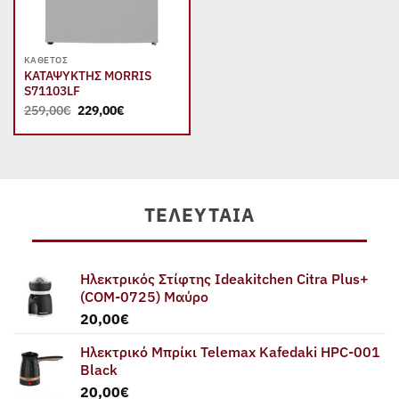
ΚΆΘΕΤΟΣ
ΚΑΤΑΨΥΚΤΗΣ MORRIS
S71103LF
Original
Η
259,00
€
229,00
€
price
τρέχουσα
was:
τιμή
259,00€.
είναι:
229,00€.
ΤΕΛΕΥΤΑΊΑ
Ηλεκτρικός Στίφτης Ideakitchen Citra Plus+
(COM-0725) Μαύρο
20,00
€
Ηλεκτρικό Μπρίκι Telemax Kafedaki HPC-001
Black
20,00
€