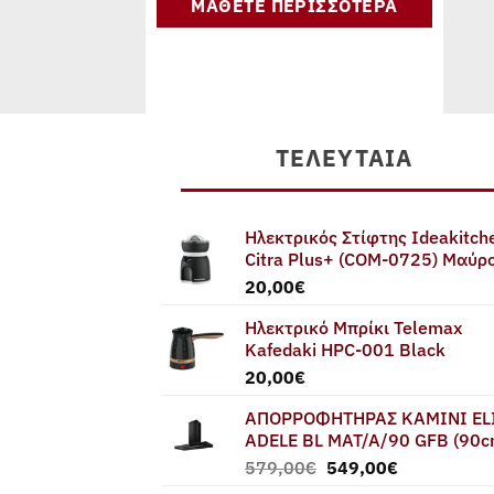
ΜΑΘΕΤΕ ΠΕΡΙΣΣΟΤΕΡΑ
ΤΕΛΕΥΤΑΊΑ
Ηλεκτρικός Στίφτης Ideakitch
Citra Plus+ (COM-0725) Μαύρ
20,00
€
Ηλεκτρικό Μπρίκι Telemax
Kafedaki HPC-001 Black
20,00
€
ΑΠΟΡΡΟΦΗΤΗΡΑΣ ΚΑΜΙΝΙ EL
ADELE BL MAT/A/90 GFB (90c
Original
Η
579,00
€
549,00
€
price
τρέχουσα