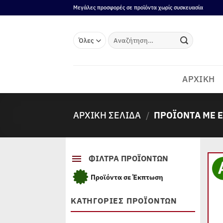
Μετάβαση
Μεγάλες προσφορές σε προϊόντα χωρίς συσκευασία
στο
περιεχόμενο
Αναζήτηση
για:
ΑΡΧΙΚΗ
ΑΡΧΙΚΉ ΣΕΛΊΔΑ
/
ΠΡΟΪΌΝΤΑ ΜΕ Ε
ΦΙΛΤΡΑ ΠΡΟΪΟΝΤΩΝ
Προϊόντα σε Έκπτωση
ΚΑΤΗΓΟΡΙΕΣ ΠΡΟΪΟΝΤΩΝ