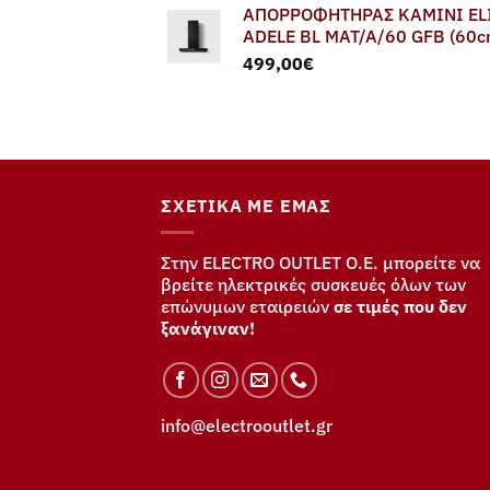
ΑΠΟΡΡΟΦΗΤΗΡΑΣ ΚΑΜΙΝΙ EL
was:
τιμή
ADELE BL MAT/A/60 GFB (60c
579,00€.
είναι:
499,00
€
549,00€.
ΣΧΕΤΙΚΆ ΜΕ ΕΜΆΣ
Στην ELECTRO OUTLET Ο.Ε. μπορείτε να
βρείτε ηλεκτρικές συσκευές όλων των
επώνυμων εταιρειών
σε τιμές που δεν
ξανάγιναν!
info@electrooutlet.gr