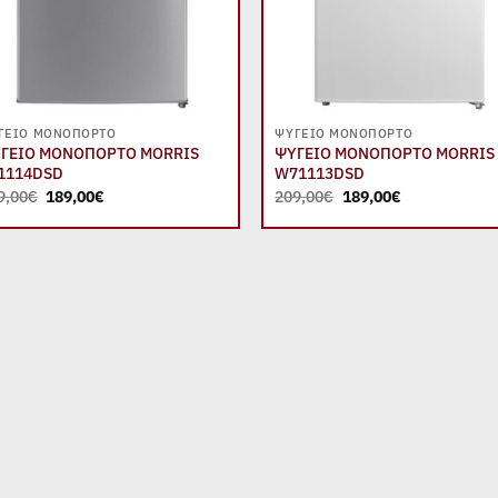
+
+
ΓΕΊΟ ΜΟΝΌΠΟΡΤΟ
ΨΥΓΕΊΟ ΜΟΝΌΠΟΡΤΟ
ΓΕΙΟ ΜΟΝΟΠΟΡΤΟ MORRIS
ΨΥΓΕΙΟ ΜΟΝΟΠΟΡΤΟ MORRIS
1114DSD
W71113DSD
Original
Η
Original
Η
9,00
€
189,00
€
209,00
€
189,00
€
price
τρέχουσα
price
τρέχουσα
was:
τιμή
was:
τιμή
219,00€.
είναι:
209,00€.
είναι:
189,00€.
189,00€.