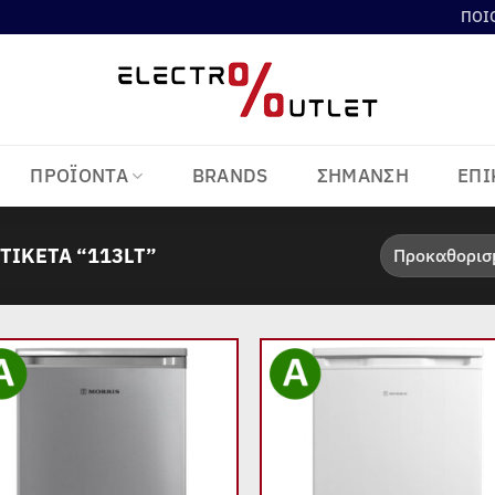
ΠΟΙ
ΠΡΟΪΟΝΤΑ
BRANDS
ΣΗΜΑΝΣΗ
ΕΠΙ
ΤΙΚΈΤΑ “113LT”
Add to
Add
wishlist
wish