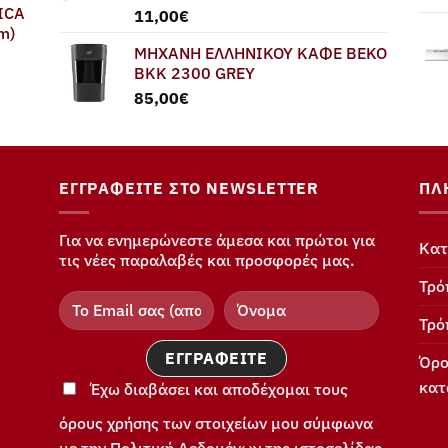
ICA
11,00
€
m)
ΜΗΧΑΝΗ ΕΛΛΗΝΙΚΟΥ ΚΑΦΕ BEKO
BKK 2300 GREY
85,00
€
ΕΓΓΡΑΦΕΊΤΕ ΣΤΟ NEWSLETTER
ΠΛ
Για να ενημερώνεστε άμεσα και πρώτοι για
Κατ
τις νέες παραλαβές και προσφορές μας.
Τρό
Τρό
Όρο
κατ
Έχω διαβάσει και αποδέχομαι τους
όρους χρήσης των στοιχείων μου σύμφωνα
με την Πολιτική Δεδομένων της ιστοσελίδας