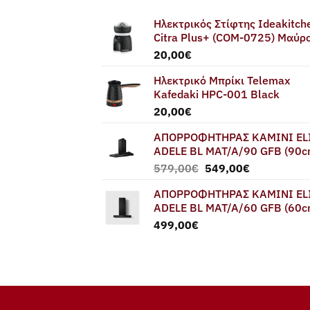
Ηλεκτρικός Στίφτης Ideakitch
Citra Plus+ (COM-0725) Μαύρ
20,00
€
Ηλεκτρικό Μπρίκι Telemax
Kafedaki HPC-001 Black
20,00
€
ΑΠΟΡΡΟΦΗΤΗΡΑΣ ΚΑΜΙΝΙ EL
ADELE BL MAT/A/90 GFB (90c
Original
Η
579,00
€
549,00
€
price
τρέχουσα
ΑΠΟΡΡΟΦΗΤΗΡΑΣ ΚΑΜΙΝΙ EL
was:
τιμή
ADELE BL MAT/A/60 GFB (60c
579,00€.
είναι:
499,00
€
549,00€.