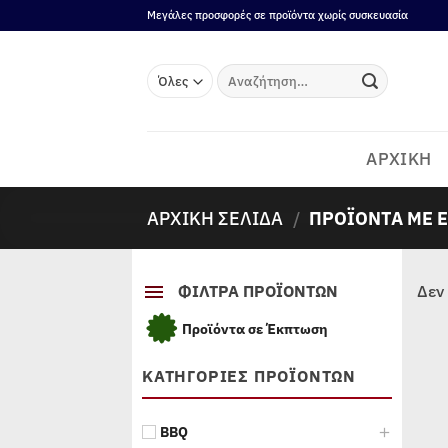
Μετάβαση
Μεγάλες προσφορές σε προϊόντα χωρίς συσκευασία
στο
περιεχόμενο
Αναζήτηση
για:
ΑΡΧΙΚΗ
ΑΡΧΙΚΉ ΣΕΛΊΔΑ
/
ΠΡΟΪΌΝΤΑ ΜΕ Ε
ΦΙΛΤΡΑ ΠΡΟΪΟΝΤΩΝ
Δεν 
Προϊόντα σε Έκπτωση
ΚΑΤΗΓΟΡΙΕΣ ΠΡΟΪΟΝΤΩΝ
BBQ