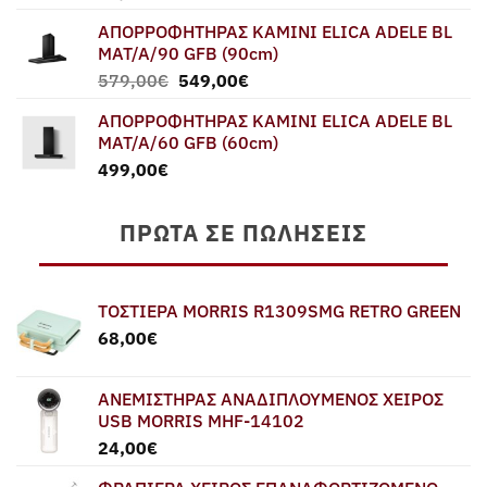
ΑΠΟΡΡΟΦΗΤΗΡΑΣ ΚΑΜΙΝΙ ELICA ADELE BL
MAT/A/90 GFB (90cm)
Original
Η
579,00
€
549,00
€
price
τρέχουσα
ΑΠΟΡΡΟΦΗΤΗΡΑΣ ΚΑΜΙΝΙ ELICA ADELE BL
was:
τιμή
MAT/A/60 GFB (60cm)
579,00€.
είναι:
499,00
€
549,00€.
ΠΡΏΤΑ ΣΕ ΠΩΛΉΣΕΙΣ
ΤΟΣΤΙΕΡΑ MORRIS R1309SMG RETRO GREEN
68,00
€
ΑΝΕΜΙΣΤΗΡΑΣ ΑΝΑΔΙΠΛΟΥΜΕΝΟΣ ΧΕΙΡΟΣ
USB MORRIS MHF-14102
24,00
€