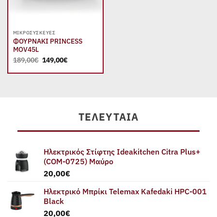
ΜΙΚΡΟΣΥΣΚΕΥΈΣ
ΦΟΥΡΝΑΚΙ PRINCESS
MOV45L
Original
Η
189,00
€
149,00
€
price
τρέχουσα
was:
τιμή
189,00€.
είναι:
149,00€.
ΤΕΛΕΥΤΑΊΑ
Ηλεκτρικός Στίφτης Ideakitchen Citra Plus+
(COM-0725) Μαύρο
20,00
€
Ηλεκτρικό Μπρίκι Telemax Kafedaki HPC-001
Black
20,00
€