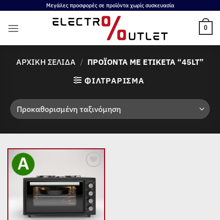
Μετάβαση
Μεγάλες προσφορές σε προϊόντα χωρίς συσκευασία
στο
0
περιεχόμενο
ΑΡΧΙΚΉ ΣΕΛΊΔΑ
/
ΠΡΟΪΌΝΤΑ ΜΕ ΕΤΙΚΈΤΑ “45LT”
ΦΙΛΤΡΆΡΙΣΜΑ
Add to
wishlist