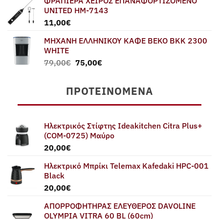
ΦΡΑΠΙΕΡΑ ΧΕΙΡΟΣ ΕΠΑΝΑΦΟΡΤΙΖΟΜΕΝΟ
UNITED HM-7143
11,00
€
ΜΗΧΑΝΗ ΕΛΛΗΝΙΚΟΥ ΚΑΦΕ BEKO BKK 2300
WHITE
Original
Η
79,00
€
75,00
€
price
τρέχουσα
was:
τιμή
ΠΡΟΤΕΙΝΌΜΕΝΑ
79,00€.
είναι:
75,00€.
Ηλεκτρικός Στίφτης Ideakitchen Citra Plus+
(COM-0725) Μαύρο
20,00
€
Ηλεκτρικό Μπρίκι Telemax Kafedaki HPC-001
Black
20,00
€
ΑΠΟΡΡΟΦΗΤΗΡΑΣ ΕΛΕΥΘΕΡΟΣ DAVOLINE
OLYMPIA VITRA 60 BL (60cm)