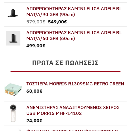
ΑΠΟΡΡΟΦΗΤΗΡΑΣ ΚΑΜΙΝΙ ELICA ADELE BL
MAT/A/90 GFB (90cm)
Original
Η
579,00
€
549,00
€
price
τρέχουσα
ΑΠΟΡΡΟΦΗΤΗΡΑΣ ΚΑΜΙΝΙ ELICA ADELE BL
was:
τιμή
MAT/A/60 GFB (60cm)
579,00€.
είναι:
499,00
€
549,00€.
ΠΡΏΤΑ ΣΕ ΠΩΛΉΣΕΙΣ
ΤΟΣΤΙΕΡΑ MORRIS R1309SMG RETRO GREEN
68,00
€
ΑΝΕΜΙΣΤΗΡΑΣ ΑΝΑΔΙΠΛΟΥΜΕΝΟΣ ΧΕΙΡΟΣ
USB MORRIS MHF-14102
24,00
€