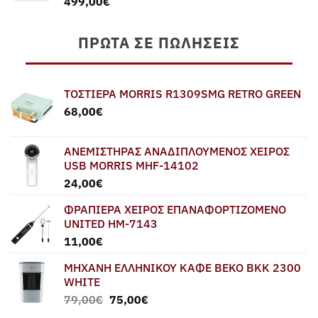
499,00
€
549,00€.
ΠΡΏΤΑ ΣΕ ΠΩΛΉΣΕΙΣ
ΤΟΣΤΙΕΡΑ MORRIS R1309SMG RETRO GREEN
68,00
€
ΑΝΕΜΙΣΤΗΡΑΣ ΑΝΑΔΙΠΛΟΥΜΕΝΟΣ ΧΕΙΡΟΣ
USB MORRIS MHF-14102
24,00
€
ΦΡΑΠΙΕΡΑ ΧΕΙΡΟΣ ΕΠΑΝΑΦΟΡΤΙΖΟΜΕΝΟ
UNITED HM-7143
11,00
€
ΜΗΧΑΝΗ ΕΛΛΗΝΙΚΟΥ ΚΑΦΕ BEKO BKK 2300
WHITE
Original
Η
79,00
€
75,00
€
price
τρέχουσα