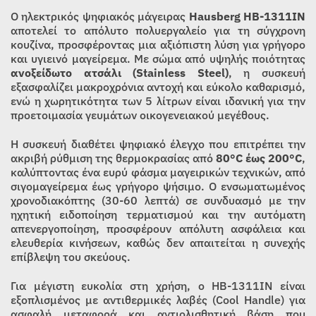
Ο ηλεκτρικός ψηφιακός μάγειρας
Hausberg HB-1311IN
αποτελεί το απόλυτο πολυεργαλείο για τη σύγχρονη
κουζίνα, προσφέροντας μια αξιόπιστη λύση για γρήγορο
και υγιεινό μαγείρεμα. Με σώμα από υψηλής ποιότητας
ανοξείδωτο ατσάλι (Stainless Steel)
, η συσκευή
εξασφαλίζει μακροχρόνια αντοχή και εύκολο καθαρισμό,
ενώ η χωρητικότητα των 5 λίτρων είναι ιδανική για την
προετοιμασία γευμάτων οικογενειακού μεγέθους.
Η συσκευή διαθέτει ψηφιακό έλεγχο που επιτρέπει την
ακριβή ρύθμιση της θερμοκρασίας από
80°C έως 200°C
,
καλύπτοντας ένα ευρύ φάσμα μαγειρικών τεχνικών, από
σιγομαγείρεμα έως γρήγορο ψήσιμο. Ο ενσωματωμένος
χρονοδιακόπτης (30-60 λεπτά) σε συνδυασμό με την
ηχητική ειδοποίηση τερματισμού και την αυτόματη
απενεργοποίηση, προσφέρουν απόλυτη ασφάλεια και
ελευθερία κινήσεων, καθώς δεν απαιτείται η συνεχής
επίβλεψη του σκεύους.
Για μέγιστη ευκολία στη χρήση, ο HB-1311IN είναι
εξοπλισμένος με αντιθερμικές λαβές (Cool Handle) για
ασφαλή μεταφορά και αντιολισθητική βάση που