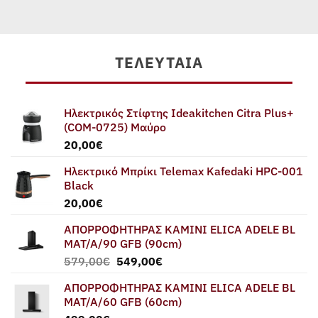
ΤΕΛΕΥΤΑΊΑ
Ηλεκτρικός Στίφτης Ideakitchen Citra Plus+
(COM-0725) Μαύρο
20,00
€
Ηλεκτρικό Μπρίκι Telemax Kafedaki HPC-001
Black
20,00
€
ΑΠΟΡΡΟΦΗΤΗΡΑΣ ΚΑΜΙΝΙ ELICA ADELE BL
MAT/A/90 GFB (90cm)
Original
Η
579,00
€
549,00
€
price
τρέχουσα
ΑΠΟΡΡΟΦΗΤΗΡΑΣ ΚΑΜΙΝΙ ELICA ADELE BL
was:
τιμή
MAT/A/60 GFB (60cm)
579,00€.
είναι: