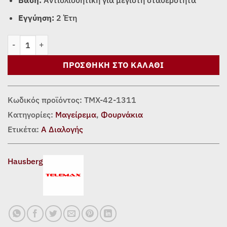
Βάση:
Αντιολισθητική για μέγιστη σταθερότητα
Εγγύηση:
2 Έτη
Ηλεκτρικός Ψηφιακός Μάγειρας Hausberg HB-1311IN Inox 5L - 
ΠΡΟΣΘΉΚΗ ΣΤΟ ΚΑΛΆΘΙ
Κωδικός προϊόντος:
TMX-42-1311
Κατηγορίες:
Μαγείρεμα
,
Φουρνάκια
Ετικέτα:
Α Διαλογής
Hausberg