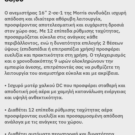
Ο ανεμιστήρας 16” 2-σε-1 της Morris συνδυάζει ισχυρή
απόδοση και ιδιαίτερα αθόρυβη λειτουργία,
προσφέροντας αποτελεσματική και ευχάριστη δροσιά
στον χώρο σας. Με 12 επίπεδα ρύθμισης ταχύτητας,
προσαρμόζεται εύκολα στις ανάγκες κάθε
περιβάλλοντος, ενώ η δυνατότητα επιλογής 2 θέσεων
ύψους (επιδαπέδια ή επιτραπέζια χρήση) προσφέρει
ευελιξία και πρακτικότητα στη χρήση. Ο τηλεχειρισμός
και ο χρονοδιακόπτης 9 ωρών ολοκληρώνουν την
εμπειρία άνεσης, επιτρέποντάς σας να ρυθμίζετε τη
λειτουργία του ανεμιστήρα εύκολα και με ακρίβεια.
• Ισχυρό μοτέρ χαλκού DC που προσφέρει σταθερή και
αποδοτική ροή αέρα με χαμηλή κατανάλωση ενέργειας
και υψηλή ανθεκτικότητα.
• Διαθέτει 12 επίπεδα ρύθμισης ταχύτητας αέρα
προσφέροντας ευελιξία και προσαρμοσμένη απόδοση
ανάλογα με τις ανάγκες του χώρου.
• Διαθέτει αυτόματη περιστροφή και δυνατότητα