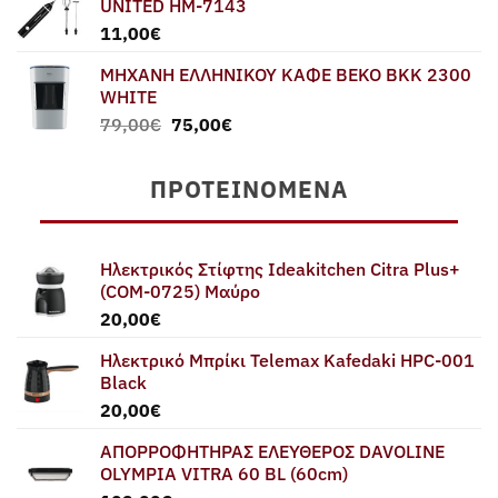
UNITED HM-7143
11,00
€
ΜΗΧΑΝΗ ΕΛΛΗΝΙΚΟΥ ΚΑΦΕ BEKO BKK 2300
WHITE
Original
Η
79,00
€
75,00
€
price
τρέχουσα
was:
τιμή
ΠΡΟΤΕΙΝΌΜΕΝΑ
79,00€.
είναι:
75,00€.
Ηλεκτρικός Στίφτης Ideakitchen Citra Plus+
(COM-0725) Μαύρο
20,00
€
Ηλεκτρικό Μπρίκι Telemax Kafedaki HPC-001
Black
20,00
€
ΑΠΟΡΡΟΦΗΤΗΡΑΣ ΕΛΕΥΘΕΡΟΣ DAVOLINE
OLYMPIA VITRA 60 BL (60cm)