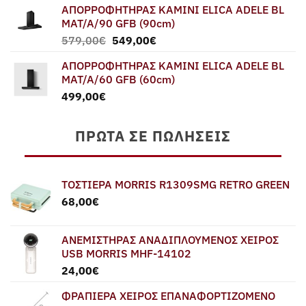
ΑΠΟΡΡΟΦΗΤΗΡΑΣ ΚΑΜΙΝΙ ELICA ADELE BL
MAT/A/90 GFB (90cm)
Original
Η
579,00
€
549,00
€
price
τρέχουσα
ΑΠΟΡΡΟΦΗΤΗΡΑΣ ΚΑΜΙΝΙ ELICA ADELE BL
was:
τιμή
MAT/A/60 GFB (60cm)
579,00€.
είναι:
499,00
€
549,00€.
ΠΡΏΤΑ ΣΕ ΠΩΛΉΣΕΙΣ
ΤΟΣΤΙΕΡΑ MORRIS R1309SMG RETRO GREEN
68,00
€
ΑΝΕΜΙΣΤΗΡΑΣ ΑΝΑΔΙΠΛΟΥΜΕΝΟΣ ΧΕΙΡΟΣ
USB MORRIS MHF-14102
24,00
€
ΦΡΑΠΙΕΡΑ ΧΕΙΡΟΣ ΕΠΑΝΑΦΟΡΤΙΖΟΜΕΝΟ