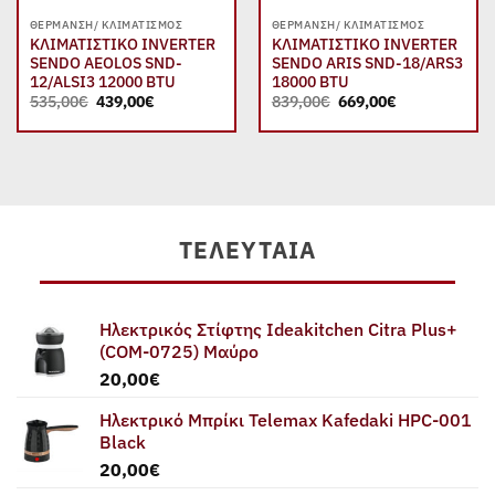
ΘΈΡΜΑΝΣΗ/ ΚΛΙΜΑΤΙΣΜΌΣ
ΘΈΡΜΑΝΣΗ/ ΚΛΙΜΑΤΙΣΜΌΣ
ΚΛΙΜΑΤΙΣΤΙΚΟ INVERTER
ΚΛΙΜΑΤΙΣΤΙΚΟ INVERTER
SENDO AEOLOS SND-
SENDO ARIS SND-18/ARS3
12/ALSI3 12000 BTU
18000 BTU
Original
Η
Original
Η
535,00
€
439,00
€
839,00
€
669,00
€
price
τρέχουσα
price
τρέχουσα
was:
τιμή
was:
τιμή
535,00€.
είναι:
839,00€.
είναι:
439,00€.
669,00€.
ΤΕΛΕΥΤΑΊΑ
Ηλεκτρικός Στίφτης Ideakitchen Citra Plus+
(COM-0725) Μαύρο
20,00
€
Ηλεκτρικό Μπρίκι Telemax Kafedaki HPC-001
Black
20,00
€