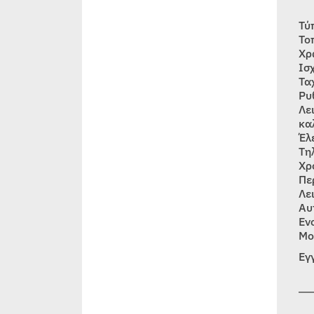
Τύ
Το
Χρ
Ισ
Τα
Ρυ
Λε
κα
Έλ
Τη
Χρ
Πε
Λε
Αυ
Εν
Μο
Εγ