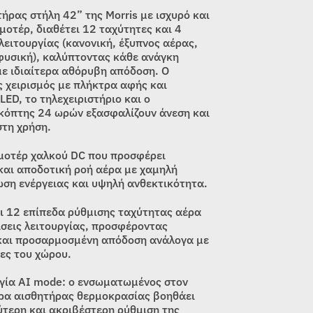
ήρας στήλη 42” της Morris με ισχυρό και
μοτέρ, διαθέτει 12 ταχύτητες και 4
λειτουργίας (κανονική, έξυπνος αέρας,
φυσική), καλύπτοντας κάθε ανάγκη
με ιδιαίτερα αθόρυβη απόδοση. Ο
 χειρισμός με πλήκτρα αφής και
 LED, το τηλεχειριστήριο και ο
κόπτης 24 ωρών εξασφαλίζουν άνεση και
στη χρήση.
 μοτέρ χαλκού DC που προσφέρει
και αποδοτική ροή αέρα με χαμηλή
ση ενέργειας και υψηλή ανθεκτικότητα.
ει 12 επίπεδα ρύθμισης ταχύτητας αέρα
ίσεις λειτουργίας, προσφέροντας
 και προσαρμοσμένη απόδοση ανάλογα με
κες του χώρου.
ργία AI mode: ο ενσωματωμένος στον
ρα αισθητήρας θερμοκρασίας βοηθάει
ύτερη και ακριβέστερη ρύθμιση της