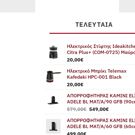
379,00€.
465,00€.
είναι:
1.119,00€.
ΤΕΛΕΥΤΑΊΑ
Ηλεκτρικός Στίφτης Ideakitch
Citra Plus+ (COM-0725) Μαύρ
20,00
€
Ηλεκτρικό Μπρίκι Telemax
Kafedaki HPC-001 Black
20,00
€
ΑΠΟΡΡΟΦΗΤΗΡΑΣ ΚΑΜΙΝΙ EL
ADELE BL MAT/A/90 GFB (90c
Original
Η
579,00
€
549,00
€
price
τρέχουσα
ΑΠΟΡΡΟΦΗΤΗΡΑΣ ΚΑΜΙΝΙ EL
was:
τιμή
ADELE BL MAT/A/60 GFB (60c
579,00€.
είναι:
499,00
€
549,00€.