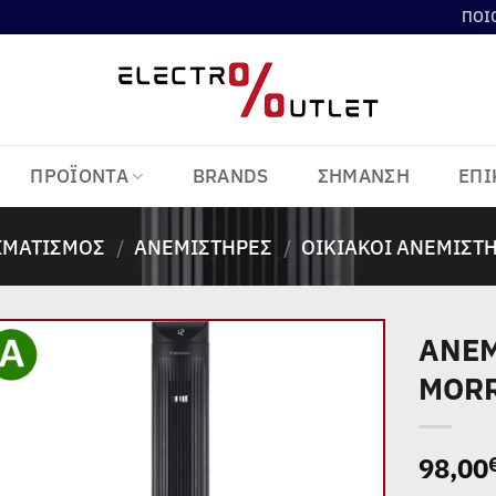
ΠΟΙ
ΠΡΟΪΟΝΤΑ
BRANDS
ΣΗΜΑΝΣΗ
ΕΠΙ
ΙΜΑΤΙΣΜΌΣ
/
ΑΝΕΜΙΣΤΉΡΕΣ
/
ΟΙΚΙΑΚΟΊ ΑΝΕΜΙΣΤ
ΑΝΕΜ
MORR
Add to
wishlist
98,00