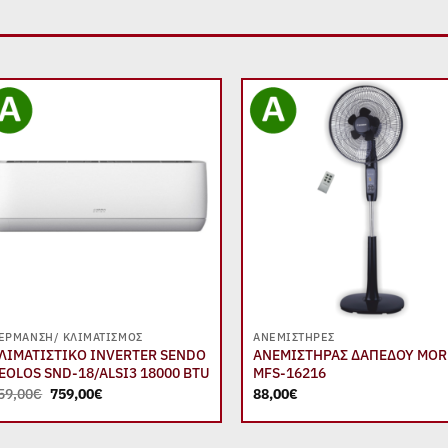
Add to
Add
wishlist
wish
+
+
ΈΡΜΑΝΣΗ/ ΚΛΙΜΑΤΙΣΜΌΣ
ΑΝΕΜΙΣΤΉΡΕΣ
ΛΙΜΑΤΙΣΤΙΚΟ INVERTER SENDO
ΑΝΕΜΙΣΤΗΡΑΣ ΔΑΠΕΔΟΥ MOR
EOLOS SND-18/ALSI3 18000 BTU
MFS-16216
Original
Η
59,00
€
759,00
€
88,00
€
price
τρέχουσα
was:
τιμή
959,00€.
είναι: