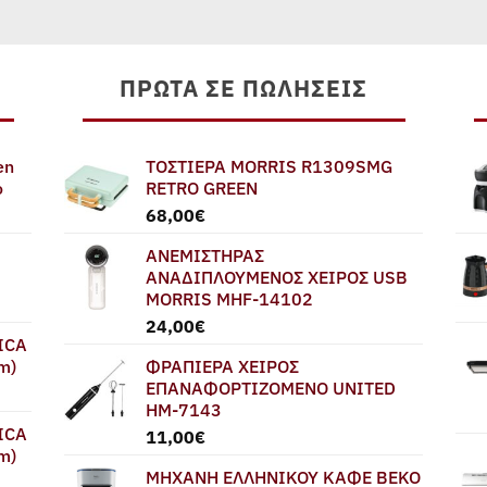
759,00€.
ΠΡΏΤΑ ΣΕ ΠΩΛΉΣΕΙΣ
en
ΤΟΣΤΙΕΡΑ MORRIS R1309SMG
ο
RETRO GREEN
68,00
€
ΑΝΕΜΙΣΤΗΡΑΣ
ΑΝΑΔΙΠΛΟΥΜΕΝΟΣ ΧΕΙΡΟΣ USB
MORRIS MHF-14102
24,00
€
ICA
m)
ΦΡΑΠΙΕΡΑ ΧΕΙΡΟΣ
ΕΠΑΝΑΦΟΡΤΙΖΟΜΕΝΟ UNITED
HM-7143
ICA
11,00
€
m)
ΜΗΧΑΝΗ ΕΛΛΗΝΙΚΟΥ ΚΑΦΕ BEKO