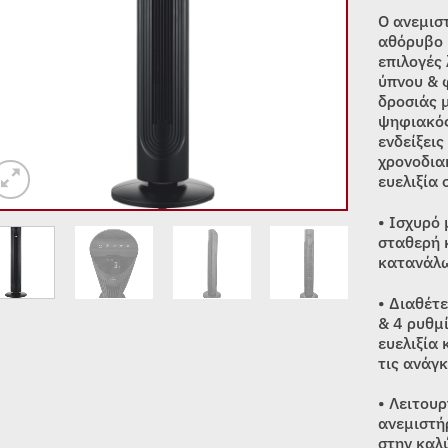
Ο ανεμιστ
αθόρυβο 
επιλογές 
ύπνου & 
δροσιάς 
ψηφιακός
ενδείξεις
χρονοδια
ευελιξία 
• Ισχυρό
σταθερή 
κατανάλω
• Διαθέτ
& 4 ρυθμ
ευελιξία
τις ανάγ
• Λειτου
ανεμιστή
στην καλ