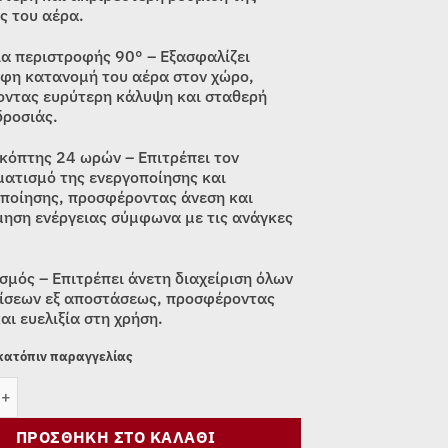
ς του αέρα.
ία περιστροφής 90° – Εξασφαλίζει
φη κατανομή του αέρα στον χώρο,
ντας ευρύτερη κάλυψη και σταθερή
δροσιάς.
κόπτης 24 ωρών – Επιτρέπει τον
ατισμό της ενεργοποίησης και
ποίησης, προσφέροντας άνεση και
μηση ενέργειας σύμφωνα με τις ανάγκες
σμός – Επιτρέπει άνετη διαχείριση όλων
ίσεων εξ αποστάσεως, προσφέροντας
αι ευελιξία στη χρήση.
 κατόπιν παραγγελίας
ΡΑΣ ΣΤΗΛΗ MORRIS MTF-16256 ποσότητα
ΠΡΟΣΘΉΚΗ ΣΤΟ ΚΑΛΆΘΙ