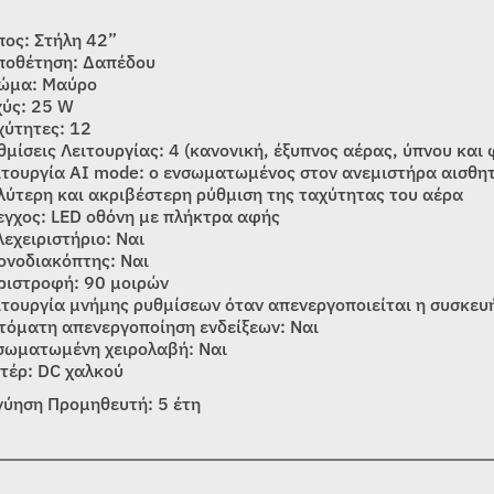
πος: Στήλη 42”
ποθέτηση: Δαπέδου
ώμα: Μαύρο
χύς: 25 W
χύτητες: 12
θμίσεις Λειτουργίας: 4 (κανονική, έξυπνος αέρας, ύπνου και 
ιτουργία AI mode: ο ενσωματωμένος στον ανεμιστήρα αισθη
λύτερη και ακριβέστερη ρύθμιση της ταχύτητας του αέρα
εγχος: LED οθόνη με πλήκτρα αφής
λεχειριστήριο: Ναι
ονοδιακόπτης: Ναι
ριστροφή: 90 μοιρών
ιτουργία μνήμης ρυθμίσεων όταν απενεργοποιείται η συσκευή
τόματη απενεργοποίηση ενδείξεων: Ναι
σωματωμένη χειρολαβή: Ναι
τέρ: DC χαλκού
γύηση Προμηθευτή: 5 έτη