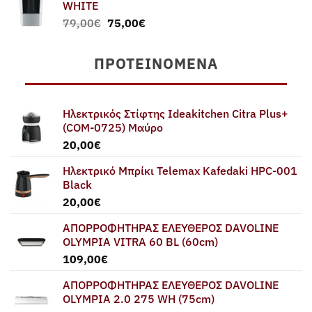
WHITE
Original
Η
79,00
€
75,00
€
price
τρέχουσα
was:
τιμή
ΠΡΟΤΕΙΝΌΜΕΝΑ
79,00€.
είναι:
75,00€.
Ηλεκτρικός Στίφτης Ideakitchen Citra Plus+
(COM-0725) Μαύρο
20,00
€
Ηλεκτρικό Μπρίκι Telemax Kafedaki HPC-001
Black
20,00
€
ΑΠΟΡΡΟΦΗΤΗΡΑΣ ΕΛΕΥΘΕΡΟΣ DAVOLINE
OLYMPIA VITRA 60 BL (60cm)
109,00
€
ΑΠΟΡΡΟΦΗΤΗΡΑΣ ΕΛΕΥΘΕΡΟΣ DAVOLINE
OLYMPIA 2.0 275 WH (75cm)