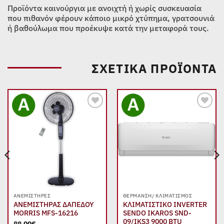
Προϊόντα καινούργια με ανοιχτή ή χωρίς συσκευασία
που πιθανόν φέρουν κάποιο μικρό χτύπημα, γρατσουνιά
ή βαθούλωμα που προέκυψε κατά την μεταφορά τους.
ΣΧΕΤΙΚΆ ΠΡΟΪΌΝΤΑ
Add to
Add to
wishlist
wishlist
ΑΝΕΜΙΣΤΉΡΕΣ
ΘΈΡΜΑΝΣΗ/ ΚΛΙΜΑΤΙΣΜΌΣ
ΑΝΕΜΙΣΤΗΡΑΣ ΔΑΠΕΔΟΥ
ΚΛΙΜΑΤΙΣΤΙΚΟ INVERTER
MORRIS MFS-16216
SENDO IKAROS SND-
09/IKS3 9000 BTU
88,00
€