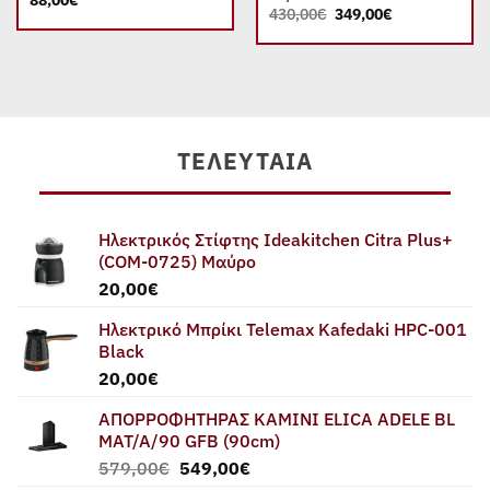
Original
Η
430,00
€
349,00
€
price
τρέχουσα
was:
τιμή
α
430,00€.
είναι:
349,00€.
€.
ΤΕΛΕΥΤΑΊΑ
Ηλεκτρικός Στίφτης Ideakitchen Citra Plus+
(COM-0725) Μαύρο
20,00
€
Ηλεκτρικό Μπρίκι Telemax Kafedaki HPC-001
Black
20,00
€
ΑΠΟΡΡΟΦΗΤΗΡΑΣ ΚΑΜΙΝΙ ELICA ADELE BL
MAT/A/90 GFB (90cm)
Original
Η
579,00
€
549,00
€
price
τρέχουσα