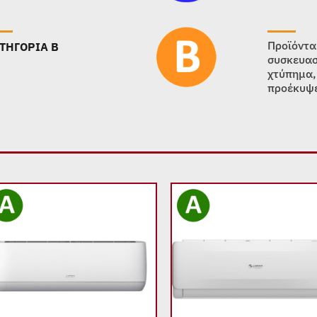
Προϊόντα
ΤΗΓΟΡΙΑ B
συσκευασ
χτύπημα,
προέκυψε
Add to
Add
wishlist
wish