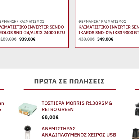
+
+
ΈΡΜΑΝΣΗ/ ΚΛΙΜΑΤΙΣΜΌΣ
ΘΈΡΜΑΝΣΗ/ ΚΛΙΜΑΤΙΣΜΌΣ
ΛΙΜΑΤΙΣΤΙΚΟ INVERTER SENDO
ΚΛΙΜΑΤΙΣΤΙΚΟ INVERTER SE
EOLOS SND-24/ALSI3 24000 BTU
IKAROS SND-09/IKS3 9000 B
Original
Η
Original
Η
.189,00
€
939,00
€
430,00
€
349,00
€
price
τρέχουσα
price
τρέχουσα
was:
τιμή
was:
τιμή
1.189,00€.
είναι:
430,00€.
είναι:
939,00€.
349,00€.
ΠΡΏΤΑ ΣΕ ΠΩΛΉΣΕΙΣ
en
ΤΟΣΤΙΕΡΑ MORRIS R1309SMG
ο
RETRO GREEN
68,00
€
ΑΝΕΜΙΣΤΗΡΑΣ
ΑΝΑΔΙΠΛΟΥΜΕΝΟΣ ΧΕΙΡΟΣ USB