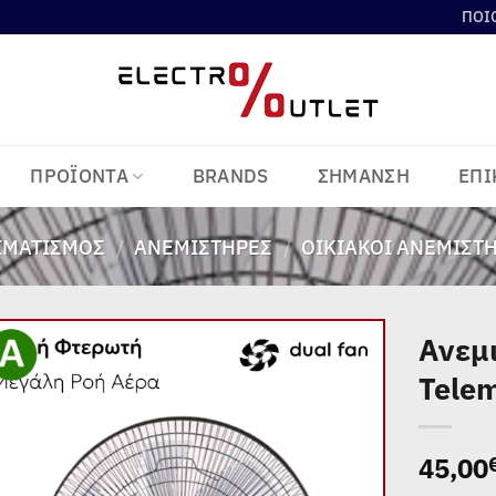
ΠΟΙ
ΠΡΟΪΟΝΤΑ
BRANDS
ΣΗΜΑΝΣΗ
ΕΠΙ
ΙΜΑΤΙΣΜΌΣ
/
ΑΝΕΜΙΣΤΉΡΕΣ
/
ΟΙΚΙΑΚΟΊ ΑΝΕΜΙΣΤ
Ανεμ
Tele
Add to
wishlist
45,00