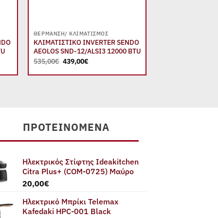
+
+
ΘΈΡΜΑΝΣΗ/ ΚΛΙΜΑΤΙΣΜΌΣ
ΘΈΡΜΑΝΣΗ/ ΚΛΙΜΑ
NDO
ΚΛΙΜΑΤΙΣΤΙΚΟ INVERTER SENDO
ΚΛΙΜΑΤΙΣΤΙΚΟ I
TU
AEOLOS SND-12/ALSI3 12000 BTU
AEOLOS COLOR S
24000 BTU
Original
Η
535,00
€
439,00
€
price
τρέχουσα
Origin
1.500,00
€
1.169,
was:
τιμή
price
535,00€.
είναι:
was:
439,00€.
1.500,
ΠΡΟΤΕΙΝΌΜΕΝΑ
Ηλεκτρικός Στίφτης Ideakitchen
Citra Plus+ (COM-0725) Μαύρο
20,00
€
Ηλεκτρικό Μπρίκι Telemax
Kafedaki HPC-001 Black