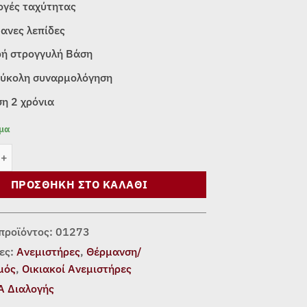
ογές ταχύτητας
ανες λεπίδες
ρή στρογγυλή Βάση
εύκολη συναρμολόγηση
η 2 χρόνια
εμα
ας Επιδαπέδιος Telemax FS40-806 ποσότητα
ΠΡΟΣΘΉΚΗ ΣΤΟ ΚΑΛΆΘΙ
προϊόντος:
01273
ες:
Ανεμιστήρες
,
Θέρμανση/
μός
,
Οικιακοί Ανεμιστήρες
Α Διαλογής