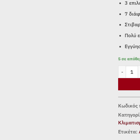
3 επιλ
7 διάφ
Στιβα
Πολύ 
Εγγύησ
5 σε απόθ
Ανεμιστήρ
Κωδικός 
Κατηγορί
Κλιματισ
Ετικέτα: