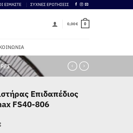
ΟΙ ΕΙΜΑΣΤΕ
ΣΥΧΝΕΣ ΕΡΩΤΗΣΕΙΣ
0,00
€
0
ΚΟΙΝΩΝΙΑ
ΉΡΕΣ
ιστήρας Επιδαπέδιος
max FS40-806
€