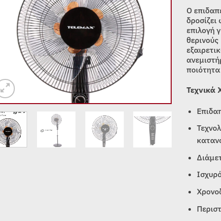
Ο επιδαπ
δροσίζει
επιλογή γ
θερινούς
εξαιρετι
ανεμιστή
ποιότητα
Τεχνικά 
Επιδα
Τεχνο
καταν
Διάμετ
Ισχυρό
Χρονο
Περισ