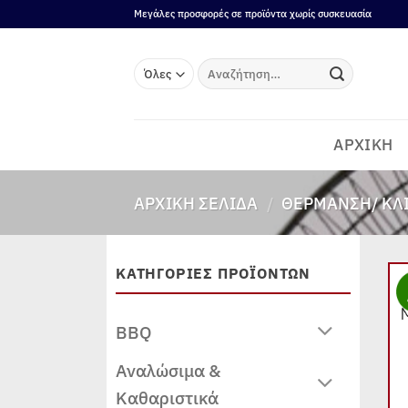
Μετάβαση
Μεγάλες προσφορές σε προϊόντα χωρίς συσκευασία
στο
περιεχόμενο
Αναζήτηση
για:
ΑΡΧΙΚΗ
ΑΡΧΙΚΉ ΣΕΛΊΔΑ
/
ΘΈΡΜΑΝΣΗ/ ΚΛ
ΚΑΤΗΓΟΡΙΕΣ ΠΡΟΪΟΝΤΩΝ
BBQ
Αναλώσιμα &
Καθαριστικά