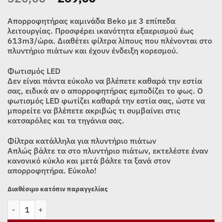
price
τρέχουσα
was:
τιμή
Απορροφητήρας καμινάδα Beko με 3 επίπεδα
320,00€.
είναι:
λειτουργίας. Προσφέρει ικανότητα εξαερισμού έως
613m3/ώρα. Διαθέτει φίλτρα λίπους που πλένονται στο
269,00€.
πλυντήριο πιάτων και έχουν ένδειξη κορεσμού.
Φωτισμός LED
Δεν είναι πάντα εύκολο να βλέπετε καθαρά την εστία
σας, ειδικά αν ο απορροφητήρας εμποδίζει το φως. Ο
φωτισμός LED φωτίζει καθαρά την εστία σας, ώστε να
μπορείτε να βλέπετε ακριβώς τι συμβαίνει στις
κατσαρόλες και τα τηγάνια σας.
Φίλτρα κατάλληλα για πλυντήριο πιάτων
Απλώς βάλτε τα στο πλυντήριο πιάτων, εκτελέστε έναν
κανονικό κύκλο και μετά βάλτε τα ξανά στον
απορροφητήρα. Εύκολο!
Διαθέσιμο κατόπιν παραγγελίας
ΑΠΟΡΡΟΦΗΤΗΡΑΣ ΚΑΜΙΝΙ BEKO BHCB61622BXH (60cm) ποσότη