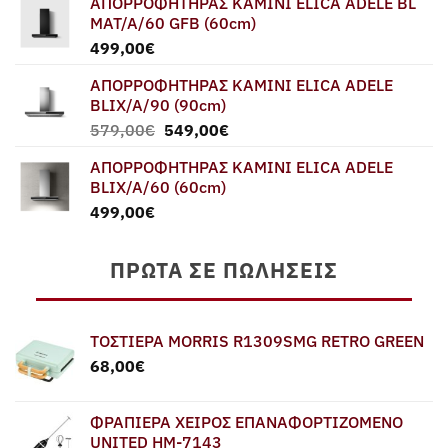
ΑΠΟΡΡΟΦΗΤΗΡΑΣ ΚΑΜΙΝΙ ELICA ADELE BL
was:
τιμή
MAT/A/60 GFB (60cm)
579,00€.
είναι:
499,00
€
549,00€.
ΑΠΟΡΡΟΦΗΤΗΡΑΣ ΚΑΜΙΝΙ ELICA ADELE
BLIX/A/90 (90cm)
Original
Η
579,00
€
549,00
€
price
τρέχουσα
ΑΠΟΡΡΟΦΗΤΗΡΑΣ ΚΑΜΙΝΙ ELICA ADELE
was:
τιμή
BLIX/A/60 (60cm)
579,00€.
είναι:
499,00
€
549,00€.
ΠΡΏΤΑ ΣΕ ΠΩΛΉΣΕΙΣ
ΤΟΣΤΙΕΡΑ MORRIS R1309SMG RETRO GREEN
68,00
€
ΦΡΑΠΙΕΡΑ ΧΕΙΡΟΣ ΕΠΑΝΑΦΟΡΤΙΖΟΜΕΝΟ
UNITED HM-7143