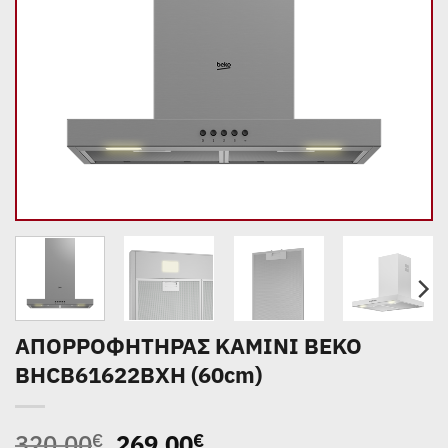
ΑΠΟΡΡΟΦΗΤΗΡΑΣ ΚΑΜΙΝΙ BEKO
BHCB61622BXH (60cm)
Original
Η
320,00
269,00
€
€