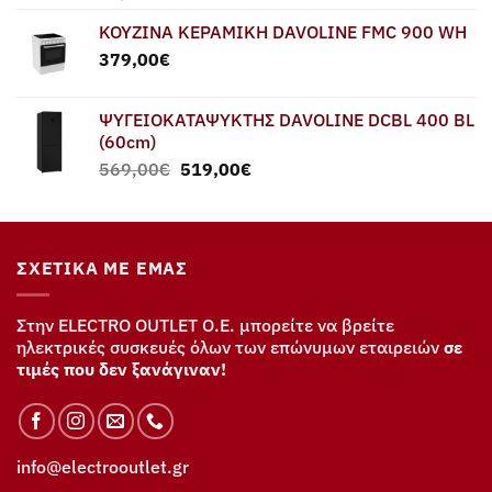
ΚΟΥΖΙΝΑ ΚΕΡΑΜΙΚΗ DAVOLINE FMC 900 WH
379,00
€
ΨΥΓΕΙΟΚΑΤΑΨΥΚΤΗΣ DAVOLINE DCBL 400 BL
(60cm)
Original
Η
569,00
€
519,00
€
price
τρέχουσα
was:
τιμή
569,00€.
είναι:
519,00€.
ΣΧΕΤΙΚΆ ΜΕ ΕΜΆΣ
Στην ELECTRO OUTLET Ο.Ε. μπορείτε να βρείτε
ηλεκτρικές συσκευές όλων των επώνυμων εταιρειών
σε
τιμές που δεν ξανάγιναν!
info@electrooutlet.gr