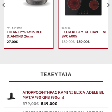
ΜΑΓΕΊΡΕΜΑ
ΕΣΤΊΕΣ
ΤΗΓΑΝΙ PYRAMIS RED
ΕΣΤΙΑ ΚΕΡΑΜΙΚΗ DAVOLINE
DIAMOND 26cm
BVC 6005
Original
Η
27,00
€
189,00
€
159,00
€
price
τρέχουσα
was:
τιμή
189,00€.
είναι:
159,00€.
ΤΕΛΕΥΤΑΊΑ
ΑΠΟΡΡΟΦΗΤΗΡΑΣ ΚΑΜΙΝΙ ELICA ADELE BL
MAT/A/90 GFB (90cm)
Original
Η
579,00
€
549,00
€
price
τρέχουσα