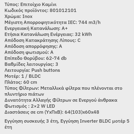
Τύπος: Επιτοίχιο Καμίνι
Κωδικός προϊόντος: 801012101
Χρώμα: Inox
Μέγιστη Απορροφητικότητα IEC: 744 m3/h
Ενεργειακή Κατανάλωση: A+
Ετήσια Κατανάλωση Ενέργειας: 32 kWh
Απόδοση Κατακράτησης Λίπους: C
Απόδοση απορρόφησης: A
Απόδοση φωτισμού: Α
Επίπεδο Θορύβου: 62-74 db
Βαθμίδες λειτουργίας: 3
Λειτουργία: Push buttons
Μοτέρ: 1 / BLDC
Πλάτος: 60 cm
Τύπος Φίλτρων: Μεταλλικά φίλτρα που πλένονται στο
πλυντήριο πιάτων
Δυνατότητα Αλλαγής Φίλτρων σε Ενεργού άνθρακα
Φωτισμός : 2×2 W LED
Διαστάσεις σε cm (ΥxΠxΒ): 64(103)x60x48
Εγγύηση συσκευής 3 έτη, Εγγύηση Inverter BLDC μοτέρ 5
έτη