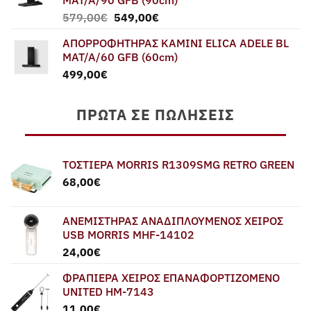
MAT/A/90 GFB (90cm)
Original
Η
579,00
€
549,00
€
price
τρέχουσα
ΑΠΟΡΡΟΦΗΤΗΡΑΣ ΚΑΜΙΝΙ ELICA ADELE BL
was:
τιμή
MAT/A/60 GFB (60cm)
579,00€.
είναι:
499,00
€
549,00€.
ΠΡΏΤΑ ΣΕ ΠΩΛΉΣΕΙΣ
ΤΟΣΤΙΕΡΑ MORRIS R1309SMG RETRO GREEN
68,00
€
ΑΝΕΜΙΣΤΗΡΑΣ ΑΝΑΔΙΠΛΟΥΜΕΝΟΣ ΧΕΙΡΟΣ
USB MORRIS MHF-14102
24,00
€
ΦΡΑΠΙΕΡΑ ΧΕΙΡΟΣ ΕΠΑΝΑΦΟΡΤΙΖΟΜΕΝΟ
UNITED HM-7143
11,00
€