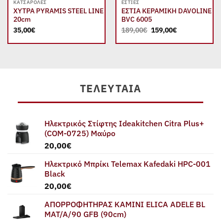
ΚΑΤΣΑΡΌΛΕΣ
ΕΣΤΊΕΣ
ΧΥΤΡΑ PYRAMIS STEEL LINE
ΕΣΤΙΑ ΚΕΡΑΜΙΚΗ DAVOLINE
20cm
BVC 6005
Original
Η
35,00
€
189,00
€
159,00
€
price
τρέχουσα
was:
τιμή
189,00€.
είναι:
159,00€.
ΤΕΛΕΥΤΑΊΑ
Ηλεκτρικός Στίφτης Ideakitchen Citra Plus+
(COM-0725) Μαύρο
20,00
€
Ηλεκτρικό Μπρίκι Telemax Kafedaki HPC-001
Black
20,00
€
ΑΠΟΡΡΟΦΗΤΗΡΑΣ ΚΑΜΙΝΙ ELICA ADELE BL
MAT/A/90 GFB (90cm)