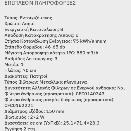
ΕΠΙΠΛΈΟΝ ΠΛΗΡΟΦΟΡΊΕΣ
Τύπος: Εντοιχιζόμενος
Χρώμα: Ασημί
Ενεργειακή Κατανάλωση: B
Απόδοση Κατακράτησης Λίπους: c
Ετήσια Κατανάλωση Ενέργειας: 75 kWh/annum
Επίπεδο Θορύβου: 46-65 db
Μέγιστη Απορροφητικότητα IEC: 580 m3/h
Βαθμίδες Λειτουργίας: 3
Μοτέρ: 1
Πλάτος: 70 cm
Διακόπτες: Πατητοί
Τύπος Φίλτρων: Μεταλλικά πλενόμενα
Δυνατότητα Αλλαγής Φίλτρων σε Ενεργού άνθρακα: Ναι
Φίλτρα άνθρακος (προαιρετικά): CFC0140343
Φίλτρα άνθρακος μακράς διάρκειας (προαιρετικά):
CFC0162221
Διάμετρος Εξόδου: 150 mm
Φωτισμός : 2×2 W
Διαστάσεις σε cm (ΥxΠxΒ): 25,1×71,4×28,3
Εγγύηση 2 έτη