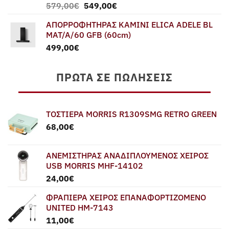
Original
Η
579,00
€
549,00
€
price
τρέχουσα
ΑΠΟΡΡΟΦΗΤΗΡΑΣ ΚΑΜΙΝΙ ELICA ADELE BL
was:
τιμή
MAT/A/60 GFB (60cm)
579,00€.
είναι:
499,00
€
549,00€.
ΠΡΏΤΑ ΣΕ ΠΩΛΉΣΕΙΣ
ΤΟΣΤΙΕΡΑ MORRIS R1309SMG RETRO GREEN
68,00
€
ΑΝΕΜΙΣΤΗΡΑΣ ΑΝΑΔΙΠΛΟΥΜΕΝΟΣ ΧΕΙΡΟΣ
USB MORRIS MHF-14102
24,00
€
ΦΡΑΠΙΕΡΑ ΧΕΙΡΟΣ ΕΠΑΝΑΦΟΡΤΙΖΟΜΕΝΟ
UNITED HM-7143
11,00
€