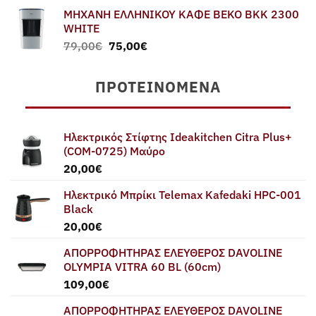
ΜΗΧΑΝΗ ΕΛΛΗΝΙΚΟΥ ΚΑΦΕ BEKO BKK 2300
WHITE
Original
Η
79,00
€
75,00
€
price
τρέχουσα
was:
τιμή
ΠΡΟΤΕΙΝΌΜΕΝΑ
79,00€.
είναι:
75,00€.
Ηλεκτρικός Στίφτης Ideakitchen Citra Plus+
(COM-0725) Μαύρο
20,00
€
Ηλεκτρικό Μπρίκι Telemax Kafedaki HPC-001
Black
20,00
€
ΑΠΟΡΡΟΦΗΤΗΡΑΣ ΕΛΕΥΘΕΡΟΣ DAVOLINE
OLYMPIA VITRA 60 BL (60cm)
109,00
€
ΑΠΟΡΡΟΦΗΤΗΡΑΣ ΕΛΕΥΘΕΡΟΣ DAVOLINE