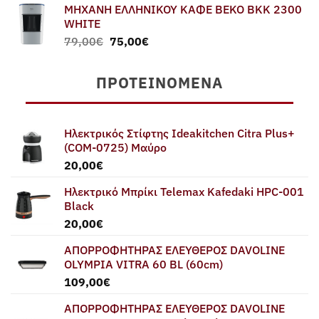
ΜΗΧΑΝΗ ΕΛΛΗΝΙΚΟΥ ΚΑΦΕ BEKO BKK 2300
WHITE
Original
Η
79,00
€
75,00
€
price
τρέχουσα
was:
τιμή
ΠΡΟΤΕΙΝΌΜΕΝΑ
79,00€.
είναι:
75,00€.
Ηλεκτρικός Στίφτης Ideakitchen Citra Plus+
(COM-0725) Μαύρο
20,00
€
Ηλεκτρικό Μπρίκι Telemax Kafedaki HPC-001
Black
20,00
€
ΑΠΟΡΡΟΦΗΤΗΡΑΣ ΕΛΕΥΘΕΡΟΣ DAVOLINE
OLYMPIA VITRA 60 BL (60cm)
109,00
€
ΑΠΟΡΡΟΦΗΤΗΡΑΣ ΕΛΕΥΘΕΡΟΣ DAVOLINE