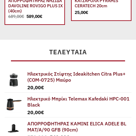
ΑΠΟΡΡΟΦΗΤΗΡΑΣ ΝΗΣΙΔΑ
ΚΑΤΣΑΡΟΛΑ PYRAMIS
DAVOLINE ROVIGO PLUS IX
CERATECH 20cm
(40cm)
25,00
€
Original
Η
689,00
€
589,00
€
price
τρέχουσα
was:
τιμή
689,00€.
είναι:
589,00€.
ΤΕΛΕΥΤΑΊΑ
Ηλεκτρικός Στίφτης Ideakitchen Citra Plus+
(COM-0725) Μαύρο
20,00
€
Ηλεκτρικό Μπρίκι Telemax Kafedaki HPC-001
Black
20,00
€
ΑΠΟΡΡΟΦΗΤΗΡΑΣ ΚΑΜΙΝΙ ELICA ADELE BL
MAT/A/90 GFB (90cm)