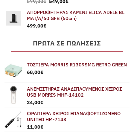
Original
Η
579,00
€
549,00
€
price
τρέχουσα
ΑΠΟΡΡΟΦΗΤΗΡΑΣ ΚΑΜΙΝΙ ELICA ADELE BL
was:
τιμή
MAT/A/60 GFB (60cm)
579,00€.
είναι:
499,00
€
549,00€.
ΠΡΏΤΑ ΣΕ ΠΩΛΉΣΕΙΣ
ΤΟΣΤΙΕΡΑ MORRIS R1309SMG RETRO GREEN
68,00
€
ΑΝΕΜΙΣΤΗΡΑΣ ΑΝΑΔΙΠΛΟΥΜΕΝΟΣ ΧΕΙΡΟΣ
USB MORRIS MHF-14102
24,00
€
ΦΡΑΠΙΕΡΑ ΧΕΙΡΟΣ ΕΠΑΝΑΦΟΡΤΙΖΟΜΕΝΟ
UNITED HM-7143
11,00
€