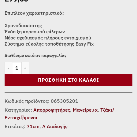
Επιπλέον χαρακτηριστικά:
Χρονοδιακόπτης
Ένδειξη κορεσμού φίλτρων
Νέος σχεδιασμός πλήρους εντοιχισμού
Σύστημα εύκολης τοποθέτησης Easy Fix
Διαθέσιμο κατόπιν παραγγελίας
ΑΠΟΡΡΟΦΗΤΗΡΑΣ ΤΖΑΚΙ PYRAMIS PLUS STAINLESS STEEL 71 EF
ΠΡΟΣΘΉΚΗ ΣΤΟ ΚΑΛΆΘΙ
Κωδικός προϊόντος:
065305201
Κατηγορίες:
Απορροφητήρες
,
Μαγείρεμα
,
Τζάκι/
Εντοιχιζόμενοι
Ετικέτες:
71cm
,
Α Διαλογής