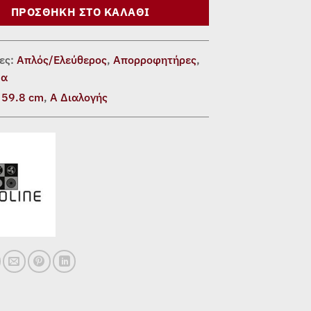
ΠΡΟΣΘΉΚΗ ΣΤΟ ΚΑΛΆΘΙ
ες:
Απλός/Ελεύθερος
,
Απορροφητήρες
,
μα
:
59.8 cm
,
Α Διαλογής