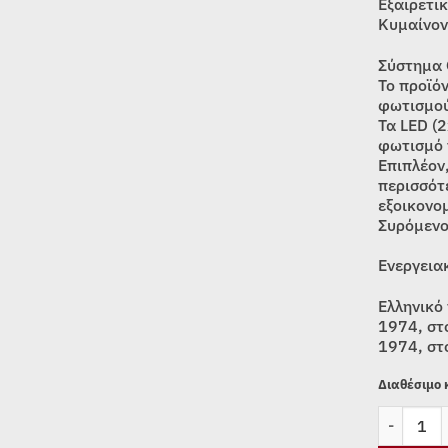
Εξαιρετι
Κυμαίνον
Σύστημα
Το προϊό
φωτισμού
Τα LED (
φωτισμό 
Επιπλέον
περισσότ
εξοικονο
Συρόμενο
Ενεργεια
Ελληνικό
1974, στ
1974, στ
Διαθέσιμο
ΑΠΟΡΡΟΦΗ