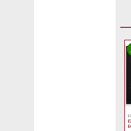
Add to
Add to
wishlist
wishlist
+
ΑΠΟΡΡΟΦΗΤΉΡΕΣ
Ε
PYRAMIS CERATECH
ΑΠΟΡΡΟΦΗΤΗΡΑΣ ΚΑΜΙΝΙ
Ε
DAVOLINE SHAPE BL (60cm)
E