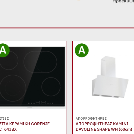
προέκυψε
Add to
Add
wishlist
wish
+
+
ΣΤΊΕΣ
ΑΠΟΡΡΟΦΗΤΉΡΕΣ
ΣΤΙΑ ΚΕΡΑΜΙΚΗ GORENJE
ΑΠΟΡΡΟΦΗΤΗΡΑΣ ΚΑΜΙΝΙ
CT643BΧ
DAVOLINE SHAPE WH (60cm)