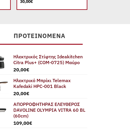
Original
30,00
€
149,00
€
120,00
€
price
was:
149,00€
ΠΡΟΤΕΙΝΌΜΕΝΑ
Ηλεκτρικός Στίφτης Ideakitchen
Citra Plus+ (COM-0725) Μαύρο
20,00
€
Ηλεκτρικό Μπρίκι Telemax
Kafedaki HPC-001 Black
20,00
€
ΑΠΟΡΡΟΦΗΤΗΡΑΣ ΕΛΕΥΘΕΡΟΣ
DAVOLINE OLYMPIA VITRA 60 BL
(60cm)
109,00
€