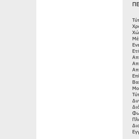
Π
Τύ
Χρ
Χώ
Μέ
Εν
Ετ
Απ
Απ
Απ
Επ
Βα
Μο
Τύ
Δυ
Δι
Φω
Πλ
Δι
Εγ