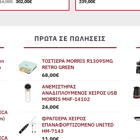
Original
Η
14,00
€
302,00
€
239,00
€
price
τρέχουσα
was:
τιμή
414,00€.
είναι:
302,00€.
ΠΡΏΤΑ ΣΕ ΠΩΛΉΣΕΙΣ
en
ΤΟΣΤΙΕΡΑ MORRIS R1309SMG
ο
RETRO GREEN
68,00
€
ΑΝΕΜΙΣΤΗΡΑΣ
ΑΝΑΔΙΠΛΟΥΜΕΝΟΣ ΧΕΙΡΟΣ USB
MORRIS MHF-14102
24,00
€
ICA
m)
ΦΡΑΠΙΕΡΑ ΧΕΙΡΟΣ
ΕΠΑΝΑΦΟΡΤΙΖΟΜΕΝΟ UNITED
HM-7143
ICA
11,00
€