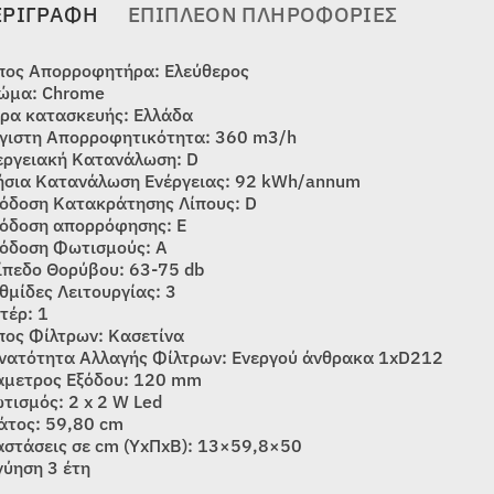
ΕΡΙΓΡΑΦΉ
ΕΠΙΠΛΈΟΝ ΠΛΗΡΟΦΟΡΊΕΣ
πος Απορροφητήρα: Ελεύθερος
ώμα: Chrome
ρα κατασκευής: Ελλάδα
γιστη Απορροφητικότητα: 360 m3/h
εργειακή Κατανάλωση: D
ήσια Κατανάλωση Ενέργειας: 92 kWh/annum
όδοση Κατακράτησης Λίπους: D
όδοση απορρόφησης: E
όδοση Φωτισμούς: A
ίπεδο Θορύβου: 63-75 db
θμίδες Λειτουργίας: 3
τέρ: 1
πος Φίλτρων: Κασετίνα
νατότητα Αλλαγής Φίλτρων: Ενεργού άνθρακα 1xD212
άμετρος Εξόδου: 120 mm
τισμός: 2 x 2 W Led
άτος: 59,80 cm
αστάσεις σε cm (ΥxΠxΒ): 13×59,8×50
γύηση 3 έτη