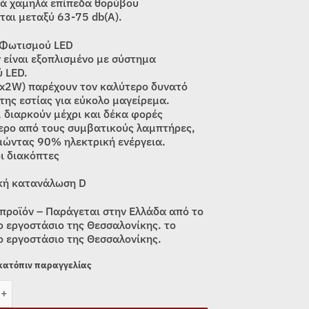
κά χαμηλά επίπεδα θορύβου
ται μεταξύ 63-75 db(A).
 Φωτισμού LED
ν είναι εξοπλισμένο με σύστημα
 LED.
2x2W) παρέχουν τον καλύτερο δυνατό
της εστίας για εύκολο μαγείρεμα.
, διαρκούν μέχρι και δέκα φορές
ερο από τους συμβατικούς λαμπτήρες,
μώντας 90% ηλεκτρική ενέργεια.
ι διακόπτες
κή κατανάλωση D
 προϊόν – Παράγεται στην Ελλάδα από το
ο εργοστάσιο της Θεσσαλονίκης. το
ο εργοστάσιο της Θεσσαλονίκης.
 κατόπιν παραγγελίας
ΤΗΡΑΣ ΕΛΕΥΘΕΡΟΣ DAVOLINE OLYMPIA 2.0 360 CHROME (59.8cm)