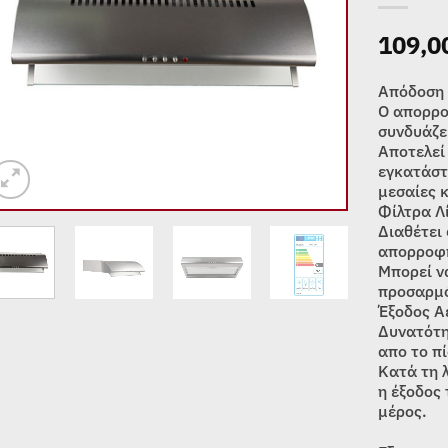
109,0
Απόδοση 
Ο απορρο
συνδυάζει
Αποτελεί 
εγκατάστ
μεσαίες κ
Φίλτρα Λ
Διαθέτει
απορροφη
Μπορεί ν
προσαρμό
Έξοδος Α
Δυνατότη
απο το π
Κατά τη 
η έξοδος 
μέρος.