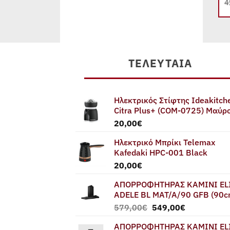
239,00
€
4
ΤΕΛΕΥΤΑΊΑ
Ηλεκτρικός Στίφτης Ideakitch
Citra Plus+ (COM-0725) Μαύρ
20,00
€
Ηλεκτρικό Μπρίκι Telemax
Kafedaki HPC-001 Black
20,00
€
ΑΠΟΡΡΟΦΗΤΗΡΑΣ ΚΑΜΙΝΙ EL
ADELE BL MAT/A/90 GFB (90c
Original
Η
579,00
€
549,00
€
price
τρέχουσα
ΑΠΟΡΡΟΦΗΤΗΡΑΣ ΚΑΜΙΝΙ EL
was:
τιμή