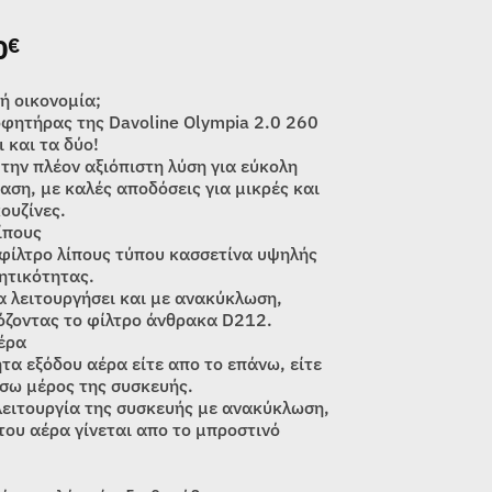
0
€
ή οικονομία;
φητήρας της Davoline Olympia 2.0 260
 και τα δύο!
την πλέον αξιόπιστη λύση για εύκολη
αση, με καλές αποδόσεις για μικρές και
ουζίνες.
ίπους
 φίλτρο λίπους τύπου κασσετίνα υψηλής
τικότητας.
α λειτουργήσει και με ανακύκλωση,
ζοντας το φίλτρo άνθρακα D212.
έρα
τα εξόδου αέρα είτε απο το επάνω, είτε
ίσω μέρος της συσκευής.
λειτουργία της συσκευής με ανακύκλωση,
του αέρα γίνεται απο το μπροστινό