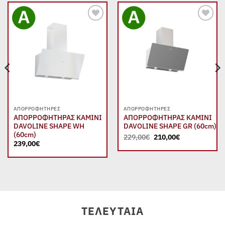
Add to
Add to
wishlist
wishlist
ΑΠΟΡΡΟΦΗΤΉΡΕΣ
ΑΠΟΡΡΟΦΗΤΉΡΕΣ
ΑΠΟΡΡΟΦΗΤΗΡΑΣ ΚΑΜΙΝΙ
ΑΠΟΡΡΟΦΗΤΗΡΑΣ ΚΑΜΙΝΙ
DAVOLINE SHAPE WH
DAVOLINE SHAPE GR (60cm)
(60cm)
Original
Η
229,00
€
210,00
€
price
τρέχουσα
239,00
€
was:
τιμή
229,00€.
είναι:
210,00€.
ΤΕΛΕΥΤΑΊΑ