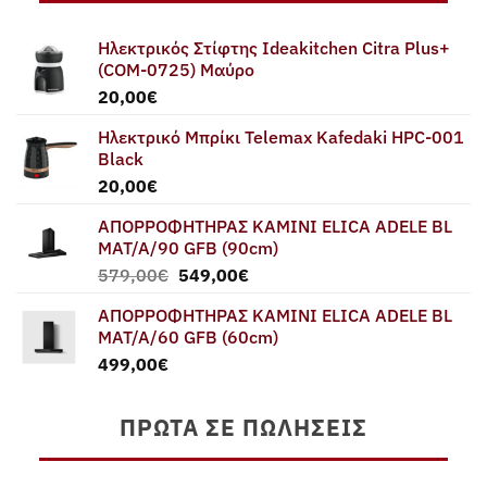
Ηλεκτρικός Στίφτης Ideakitchen Citra Plus+
(COM-0725) Μαύρο
20,00
€
Ηλεκτρικό Μπρίκι Telemax Kafedaki HPC-001
Black
20,00
€
ΑΠΟΡΡΟΦΗΤΗΡΑΣ ΚΑΜΙΝΙ ELICA ADELE BL
MAT/A/90 GFB (90cm)
Original
Η
579,00
€
549,00
€
price
τρέχουσα
ΑΠΟΡΡΟΦΗΤΗΡΑΣ ΚΑΜΙΝΙ ELICA ADELE BL
was:
τιμή
MAT/A/60 GFB (60cm)
579,00€.
είναι:
499,00
€
549,00€.
ΠΡΏΤΑ ΣΕ ΠΩΛΉΣΕΙΣ