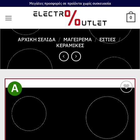
Μετάβαση
Μεγάλες προσφορές σε προϊόντα χωρίς συσκευασία
στο
0
περιεχόμενο
ΑΡΧΙΚΉ ΣΕΛΊΔΑ
/
ΜΑΓΕΊΡΕΜΑ
/
ΕΣΤΊΕΣ
/
ΚΕΡΑΜΙΚΈΣ
Add to
wishlist