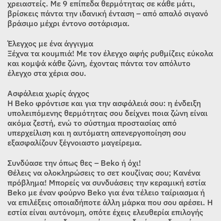
χρειαστείς. Με 9 επίπεδα θερμότητας σε κάθε μάτι,
βρίσκεις πάντα την ιδανική ένταση – από απαλό σιγανό
βράσιμο μέχρι έντονο σοτάρισμα.
Έλεγχος με ένα άγγιγμα
Ξέχνα τα κουμπιά! Με τον έλεγχο αφής ρυθμίζεις εύκολα
και κομψά κάθε ζώνη, έχοντας πάντα τον απόλυτο
έλεγχο στα χέρια σου.
Ασφάλεια χωρίς άγχος
Η Beko φρόντισε και για την ασφάλειά σου: η ένδειξη
υπολειπόμενης θερμότητας σου δείχνει ποια ζώνη είναι
ακόμα ζεστή, ενώ το σύστημα προστασίας από
υπερχείλιση και η αυτόματη απενεργοποίηση σου
εξασφαλίζουν ξέγνοιαστο μαγείρεμα.
Συνδύασε την όπως θες – Beko ή όχι!
Θέλεις να ολοκληρώσεις το σετ κουζίνας σου; Κανένα
πρόβλημα! Μπορείς να συνδυάσεις την κεραμική εστία
Beko με έναν φούρνο Beko για ένα τέλειο ταίριασμα ή
να επιλέξεις οποιαδήποτε άλλη μάρκα που σου αρέσει. Η
εστία είναι αυτόνομη, οπότε έχεις ελευθερία επιλογής