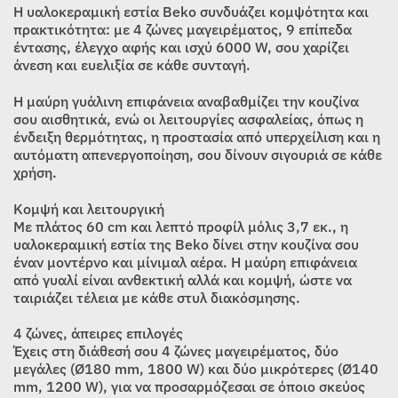
was:
τιμή
Η υαλοκεραμική εστία Beko συνδυάζει κομψότητα και
309,00€.
είναι:
πρακτικότητα: με 4 ζώνες μαγειρέματος, 9 επίπεδα
έντασης, έλεγχο αφής και ισχύ 6000 W, σου χαρίζει
219,00€.
άνεση και ευελιξία σε κάθε συνταγή.
Η μαύρη γυάλινη επιφάνεια αναβαθμίζει την κουζίνα
σου αισθητικά, ενώ οι λειτουργίες ασφαλείας, όπως η
ένδειξη θερμότητας, η προστασία από υπερχείλιση και η
αυτόματη απενεργοποίηση, σου δίνουν σιγουριά σε κάθε
χρήση.
Κομψή και λειτουργική
Με πλάτος 60 cm και λεπτό προφίλ μόλις 3,7 εκ., η
υαλοκεραμική εστία της Beko δίνει στην κουζίνα σου
έναν μοντέρνο και μίνιμαλ αέρα. Η μαύρη επιφάνεια
από γυαλί είναι ανθεκτική αλλά και κομψή, ώστε να
ταιριάζει τέλεια με κάθε στυλ διακόσμησης.
4 ζώνες, άπειρες επιλογές
Έχεις στη διάθεσή σου 4 ζώνες μαγειρέματος, δύο
μεγάλες (Ø180 mm, 1800 W) και δύο μικρότερες (Ø140
mm, 1200 W), για να προσαρμόζεσαι σε όποιο σκεύος