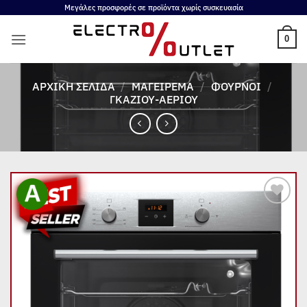
Μετάβαση
Μεγάλες προσφορές σε προϊόντα χωρίς συσκευασία
στο
0
περιεχόμενο
ΑΡΧΙΚΉ ΣΕΛΊΔΑ
/
ΜΑΓΕΊΡΕΜΑ
/
ΦΟΎΡΝΟΙ
/
ΓΚΑΖΙΟΎ-ΑΕΡΊΟΥ
Add to
wishlist