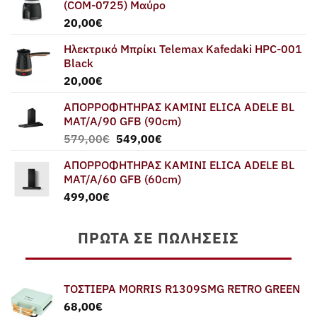
(COM-0725) Μαύρο
20,00
€
Ηλεκτρικό Μπρίκι Telemax Kafedaki HPC-001
Black
20,00
€
ΑΠΟΡΡΟΦΗΤΗΡΑΣ ΚΑΜΙΝΙ ELICA ADELE BL
MAT/A/90 GFB (90cm)
Original
Η
579,00
€
549,00
€
price
τρέχουσα
ΑΠΟΡΡΟΦΗΤΗΡΑΣ ΚΑΜΙΝΙ ELICA ADELE BL
was:
τιμή
MAT/A/60 GFB (60cm)
579,00€.
είναι:
499,00
€
549,00€.
ΠΡΏΤΑ ΣΕ ΠΩΛΉΣΕΙΣ
ΤΟΣΤΙΕΡΑ MORRIS R1309SMG RETRO GREEN
68,00
€