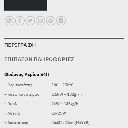
ΠΕΡΙΓΡΑΦΉ
ΕΠΙΠΛΈΟΝ ΠΛΗΡΟΦΟΡΊΕΣ
Φούρνος Αερίου 54lt
– Θερμοστάτης
100 – 250°C
– Κάτω καυστήρας
2,5kW – 182gr/h
– Γκριλ
2kW – 145gr/h
– Λυχνία
15-25W
– Διαστάσεις
46x32x41cm(ΜxΥxΒ)