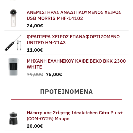
ΑΝΕΜΙΣΤΗΡΑΣ ΑΝΑΔΙΠΛΟΥΜΕΝΟΣ ΧΕΙΡΟΣ
USB MORRIS MHF-14102
24,00
€
ΦΡΑΠΙΕΡΑ ΧΕΙΡΟΣ ΕΠΑΝΑΦΟΡΤΙΖΟΜΕΝΟ
UNITED HM-7143
11,00
€
ΜΗΧΑΝΗ ΕΛΛΗΝΙΚΟΥ ΚΑΦΕ BEKO BKK 2300
WHITE
Original
Η
79,00
€
75,00
€
price
τρέχουσα
was:
τιμή
ΠΡΟΤΕΙΝΌΜΕΝΑ
79,00€.
είναι:
75,00€.
Ηλεκτρικός Στίφτης Ideakitchen Citra Plus+
(COM-0725) Μαύρο
20,00
€