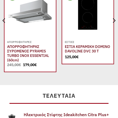
wishlist
wishlist
ΑΠΟΡΡΟΦΗΤΉΡΕΣ
ΕΣΤΊΕΣ
ΑΠΟΡΡΟΦΗΤΗΡΑΣ
ΕΣΤΙΑ ΚΕΡΑΜΙΚΗ DOMINO
ΣΥΡΟΜΕΝΟΣ PYRAMIS
DAVOLINE DVC 30 T
TURBO INOX ESSENTIAL
125,00
€
(60cm)
Original
Η
245,00
€
179,00
€
price
τρέχουσα
was:
τιμή
245,00€.
είναι:
179,00€.
ΤΕΛΕΥΤΑΊΑ
Ηλεκτρικός Στίφτης Ideakitchen Citra Plus+