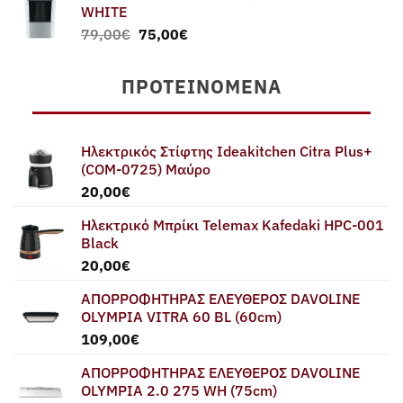
WHITE
Original
Η
79,00
€
75,00
€
price
τρέχουσα
was:
τιμή
ΠΡΟΤΕΙΝΌΜΕΝΑ
79,00€.
είναι:
75,00€.
Ηλεκτρικός Στίφτης Ideakitchen Citra Plus+
(COM-0725) Μαύρο
20,00
€
Ηλεκτρικό Μπρίκι Telemax Kafedaki HPC-001
Black
20,00
€
ΑΠΟΡΡΟΦΗΤΗΡΑΣ ΕΛΕΥΘΕΡΟΣ DAVOLINE
OLYMPIA VITRA 60 BL (60cm)
109,00
€
ΑΠΟΡΡΟΦΗΤΗΡΑΣ ΕΛΕΥΘΕΡΟΣ DAVOLINE
OLYMPIA 2.0 275 WH (75cm)