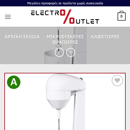
Μετάβαση
Μεγάλες προσφορές σε προϊόντα χωρίς συσκευασία
στο
0
περιεχόμενο
ΑΡΧΙΚΉ ΣΕΛΊΔΑ
/
ΜΙΚΡΟΣΥΣΚΕΥΈΣ
/
ΚΑΦΕΤΙΈΡΕΣ
/
ΦΡΑΠΙΈΡΕΣ
Add to
wishlist