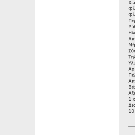
Χω
Φί
Φί
Πε
Ρύ
Ηλ
Ακ
Μή
Σύ
Τη
Υλ
Αρ
Πέ
Απ
Βά
Αξ
1 
Δι
10