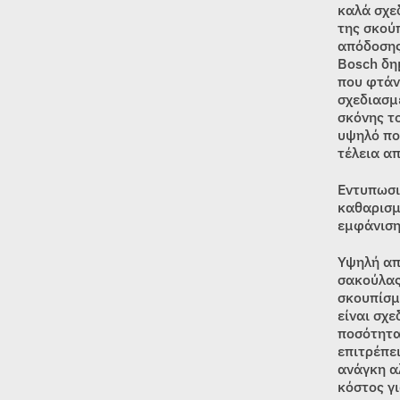
καλά σχε
της σκού
απόδοσης
Bosch δη
που φτάν
σχεδιασμ
σκόνης τ
υψηλό πο
τέλεια α
Εντυπωσι
καθαρισμ
εμφάνιση
Υψηλή απ
σακούλας
σκουπίσμ
είναι σχ
ποσότητα
επιτρέπε
ανάγκη α
κόστος γι