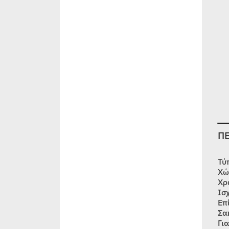
Π
Τύ
Χώ
Χρ
Ισ
Επ
Σα
Γι