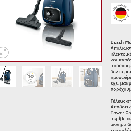
Bosch Mo
Απολαύστ
ηλεκτρικ
και παρά
απόδοσης
δεν περι
προσφέρε
έχει μακρ
παρέχουμ
Τέλεια α
Αποδοτικ
Power Co
ακρίβεια.
σκληρά δ
την καλύ