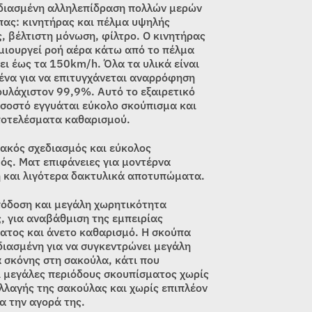
διασμένη αλληλεπίδραση πολλών μερών
πας: κινητήρας και πέλμα υψηλής
, βέλτιστη μόνωση, φίλτρο. Ο κινητήρας
μιουργεί ροή αέρα κάτω από το πέλμα
ει έως τα 150km/h. Όλα τα υλικά είναι
ένα για να επιτυγχάνεται αναρρόφηση
ουλάχιστον 99,9%. Αυτό το εξαιρετικό
σοστό εγγυάται εύκολο σκούπισμα και
ποτελέσματα καθαρισμού.
ακός σχεδιασμός και εύκολος
ός. Ματ επιφάνειες για μοντέρνα
 και λιγότερα δακτυλικά αποτυπώματα.
όδοση και μεγάλη χωρητικότητα
, για αναβάθμιση της εμπειρίας
ατος και άνετο καθαρισμό. Η σκούπα
εδιασμένη για να συγκεντρώνει μεγάλη
 σκόνης στη σακούλα, κάτι που
ι μεγάλες περιόδους σκουπίσματος χωρίς
λλαγής της σακούλας και χωρίς επιπλέον
α την αγορά της.