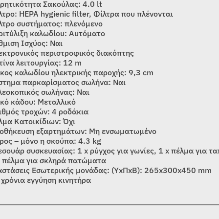
ρητικότητα Σακούλας: 4.0 lt
λτρο: HEPA hygienic filter, Φίλτρα που πλένονται
λτρο συστήματος: πλενόμενο
ριτύλιξη καλωδίου: Αυτόματο
θμιση Ισχύος: Ναι
εκτρονικός περιστροφικός διακόπτης
τίνα λειτουργίας: 12 m
κος καλωδίου ηλεκτρικής παροχής: 9,3 cm
στημα παρκαρίσματος σωλήνα: Ναι
λεσκοπικός σωλήνας: Ναι
ικό κάδου: Μεταλλικό
ιθμός τροχών: 4 ροδάκια
λμα Κατοικίδιων: Όχι
οθήκευση εξαρτημάτων: Μη ενσωματωμένο
ρος – μόνο η σκούπα: 4.3 kg
εσουάρ συσκευασίας: 1 x ρύγχος για γωνίες, 1 x πέλμα για τα
x πέλμα για σκληρά πατώματα
αστάσεις Εσωτερικής μονάδας: (ΥxΠxΒ): 265x300x450 mm
 χρόνια εγγύηση κινητήρα