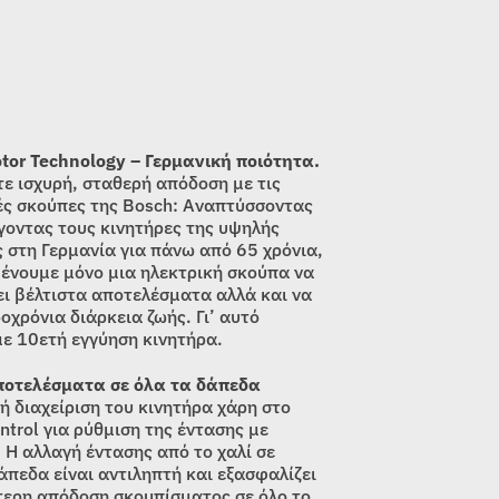
tor Technology – Γερμανική ποιότητα.
ε ισχυρή, σταθερή απόδοση με τις
ές σκούπες της Bosch: Αναπτύσσοντας
γοντας τους κινητήρες της υψηλής
 στη Γερμανία για πάνω από 65 χρόνια,
μένουμε μόνο μια ηλεκτρική σκούπα να
ι βέλτιστα αποτελέσματα αλλά και να
οχρόνια διάρκεια ζωής. Γι’ αυτό
ε 10ετή εγγύηση κινητήρα.
ποτελέσματα σε όλα τα δάπεδα
ή διαχείριση του κινητήρα χάρη στο
ntrol για ρύθμιση της έντασης με
 Η αλλαγή έντασης από το χαλί σε
άπεδα είναι αντιληπτή και εξασφαλίζει
τερη απόδοση σκουπίσματος σε όλο το