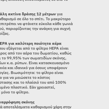
άλη ακτίνα δράσης 12 μέτρων
για
αθαρισμό σε όλο το σπίτι. Το μακρύτερο
επιτρέπει να φτάνετε εύκολα κάθε γωνιά
ού, περιορίζοντας την ανάγκη για συχνή
ρίζας.
EPA για καλύτερη ποιότητα αέρα
που εξάγεται από το φίλτρο HEPA είναι
ρος από τον αέρα του δωματίου, καθώς
ι το 99,95% των σωματιδίων σκόνης,
ίων κ.α. ρύπων. Είναι κατασκευασμένο
ανία και ιδανικό για όσους υποφέρουν
γίες. Βιωσιμότητα: το φίλτρο είναι
ο για να μειώσετε το κόστος
στασης και το πλαίσιό του από 100%
μένο πλαστικό. Εάν χρειαστεί,
 μόνο το φίλτρο.
ναρρόφηση σκόνης
κά αποτελέσματα καθαρισμού χάρη στην