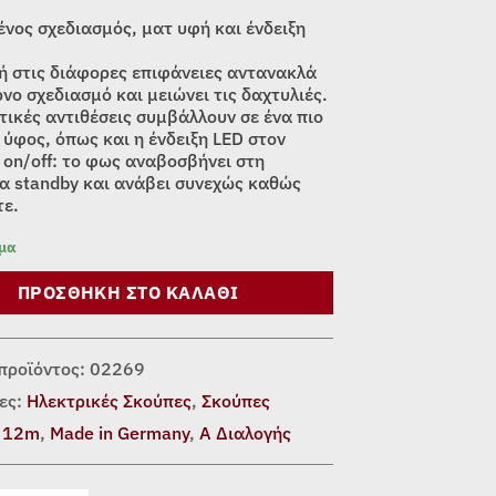
νος σχεδιασμός, ματ υφή και ένδειξη
ή στις διάφορες επιφάνειες αντανακλά
νο σχεδιασμό και μειώνει τις δαχτυλιές.
τικές αντιθέσεις συμβάλλουν σε ένα πιο
 ύφος, όπως και η ένδειξη LED στον
 on/off: το φως αναβοσβήνει στη
ία standby και ανάβει συνεχώς καθώς
τε.
εμα
ΠΡΟΣΘΉΚΗ ΣΤΟ ΚΑΛΆΘΙ
προϊόντος:
02269
ες:
Ηλεκτρικές Σκούπες
,
Σκούπες
:
12m
,
Made in Germany
,
Α Διαλογής