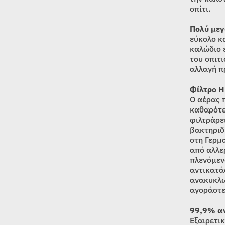
σπίτι.
Πολύ μεγ
εύκολο κ
καλώδιο 
του σπιτι
αλλαγή π
Φίλτρο H
Ο αέρας 
καθαρότε
φιλτράρε
βακτηριδ
στη Γερμ
από αλλερ
πλενόμεν
αντικατά
ανακυκλω
αγοράστε
99,9% α
Εξαιρετι