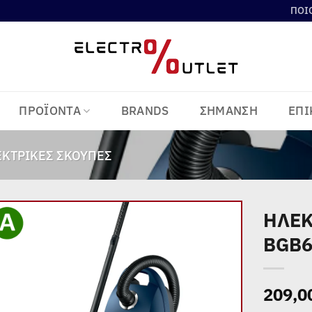
ΠΟΙ
ΠΡΟΪΟΝΤΑ
BRANDS
ΣΗΜΑΝΣΗ
ΕΠΙ
ΚΤΡΙΚΈΣ ΣΚΟΎΠΕΣ
ΗΛΕΚ
BGB6
Add to
wishlist
209,0