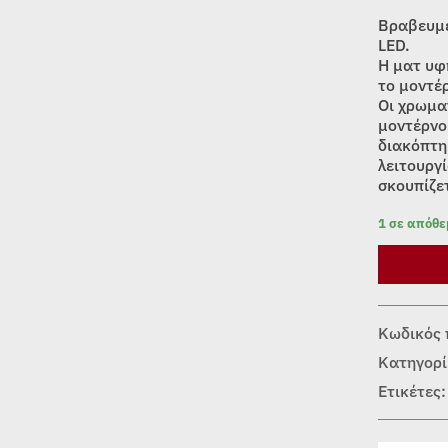
Βραβευμέ
LED.
Η ματ υφ
το μοντέρ
Οι χρωμα
μοντέρνο
διακόπτη
λειτουργ
σκουπίζε
1 σε απόθ
Κωδικός 
Κατηγορί
Ετικέτες