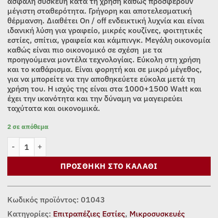
ασφαλή συσκευή κατά τη χρήση καθώς προσφέρουν
μέγιστη σταθερότητα. Γρήγορη και αποτελεσματική
θέρμανση. Διαθέτει On / off ενδεικτική λυχνία και είναι
ιδανική λύση για γραφείο, μικρές κουζίνες, φοιτητικές
εστίες, σπίτια, γραφεία και κάμπινγκ. Μεγάλη οικονομία
καθώς είναι πιο οικονομικό σε σχέση με τα
προηγούμενα μοντέλα τεχνολογίας. Εύκολη στη χρήση
και το καθάρισμα. Είναι φορητή και σε μικρό μέγεθος,
για να μπορείτε να την αποθηκεύετε εύκολα μετά τη
χρήση του. Η ισχύς της είναι στα 1000+1500 Watt και
έχει την ικανότητα και την δύναμη να μαγειρεύει
ταχύτατα και οικονομικά.
2 σε απόθεμα
Ηλεκτρικό Διπλό Μάτι Κουζίνας Telemax YQ-200D-3S ποσότητα
ΠΡΟΣΘΉΚΗ ΣΤΟ ΚΑΛΆΘΙ
Κωδικός προϊόντος:
01043
Κατηγορίες:
Επιτραπέζιες Εστίες
,
Μικροσυσκευές