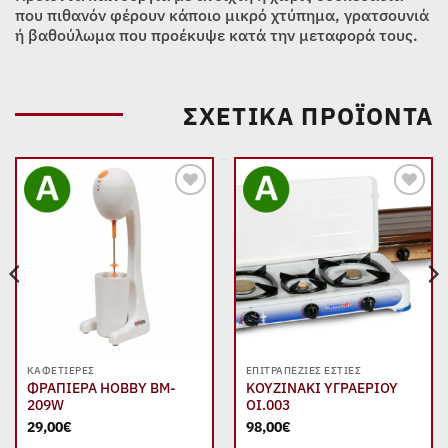
που πιθανόν φέρουν κάποιο μικρό χτύπημα, γρατσουνιά
ή βαθούλωμα που προέκυψε κατά την μεταφορά τους.
ΣΧΕΤΙΚΆ ΠΡΟΪΌΝΤΑ
Add to
Add to
wishlist
wishlist
ΚΑΦΕΤΙΈΡΕΣ
ΕΠΙΤΡΑΠΈΖΙΕΣ ΕΣΤΊΕΣ
ΦΡΑΠΙΕΡΑ HOBBY BM-
ΚΟΥΖΙΝΑΚΙ ΥΓΡΑΕΡΙΟΥ
209W
ΟΙ.003
29,00
€
98,00
€