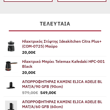
ΤΕΛΕΥΤΑΊΑ
Ηλεκτρικός Στίφτης Ideakitchen Citra Plus+
(COM-0725) Μαύρο
20,00
€
Ηλεκτρικό Μπρίκι Telemax Kafedaki HPC-001
Black
20,00
€
ΑΠΟΡΡΟΦΗΤΗΡΑΣ ΚΑΜΙΝΙ ELICA ADELE BL
MAT/A/90 GFB (90cm)
Original
Η
579,00
€
549,00
€
price
τρέχουσα
ΑΠΟΡΡΟΦΗΤΗΡΑΣ ΚΑΜΙΝΙ ELICA ADELE BL
was:
τιμή
MAT/A/60 GFB (60cm)
579,00€.
είναι: