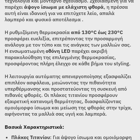
τεχνολογία και μοντέρνο σχεδιασμό. Σχεδιασμένη για να
παρέχει
άψογο ίσιωμα με ελάχιστη φθορά
, η πρέσσα
αυτή είναι ιδανική για να επιτύχετε λείο, απαλά
λαμπερό και φυσικό αποτέλεσμα .
Η ρυθμιζόμενη θερμοκρασία
από 130°C έως 230°C
προσφέρει ευελιξία, επιτρέποντας την προσαρμογή
ανάλογα με τον τύπο και τις ανάγκες των μαλλιών σας.
Η ενσωματωμένη
οθόνη LED
παρέχει ακριβή
παρακολούθηση της επιλεγμένης θερμοκρασίας,
προσφέροντας πλήρη έλεγχο σε κάθε βήμα του styling.
Η λειτουργία αυτόματης απενεργοποίησης εξασφαλίζει
επιπλέον ασφάλεια, μειώνοντας την πιθανότητα
υπερθέρμανσης και προστατεύοντας τη συσκευή από
πιθανές φθορές. Οι πλάκες τιτανίου προσφέρουν
εξαιρετική κατανομή θερμότητας, διασφαλίζοντας
ομοιόμορφο ίσιωμα και μείωση της φθοράς στην τρίχα,
αφήνοντας τα μαλλιά σας υγιή και λαμπερά.
Βασικά Χαρακτηριστικά:
Πλάκες Τιτανίου
: Για άψογο ίσιωμα και ομοιόμορφη