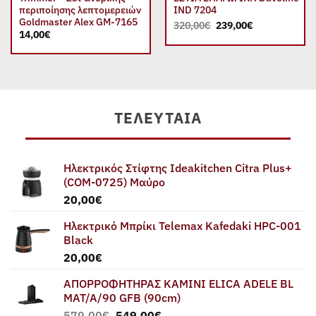
περιποίησης λεπτομερειών
IND 7204
Goldmaster Alex GM-7165
Original
Η
320,00
€
239,00
€
price
τρέχουσα
14,00
€
was:
τιμή
320,00€.
είναι:
239,00€.
ΤΕΛΕΥΤΑΊΑ
Ηλεκτρικός Στίφτης Ideakitchen Citra Plus+
(COM-0725) Μαύρο
20,00
€
Ηλεκτρικό Μπρίκι Telemax Kafedaki HPC-001
Black
20,00
€
ΑΠΟΡΡΟΦΗΤΗΡΑΣ ΚΑΜΙΝΙ ELICA ADELE BL
MAT/A/90 GFB (90cm)
Original
Η
579,00
€
549,00
€