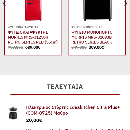
ΨΥΓΕΙΟΚΑΤΑΨΎΚΤΕΣ
ΨΥΓΕΊΟ ΜΟΝΌΠΟΡΤΟ
ΨΥΓΕΙΟΚΑΤΑΨΥΚΤΗΣ
ΨΥΓΕΙΟ ΜΟΝΟΠΟΡΤΟ
MORRIS MRS-31250R
MORRIS MRS-31093B
RETRO SERIES RED (55cm)
RETRO SERIES BLACK
Original
Η
Original
Η
799,00
€
689,00
€
349,00
€
309,00
€
price
τρέχουσα
price
τρέχουσα
was:
τιμή
was:
τιμή
799,00€.
είναι:
349,00€.
είναι:
689,00€.
309,00€.
ΤΕΛΕΥΤΑΊΑ
Ηλεκτρικός Στίφτης Ideakitchen Citra Plus+
(COM-0725) Μαύρο
20,00
€