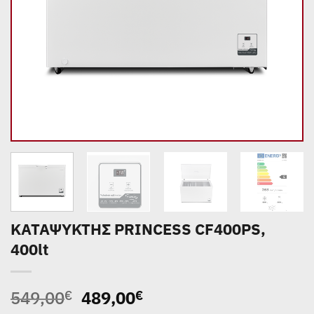
ΚΑΤΑΨΥΚΤΗΣ PRINCESS CF400PS,
400lt
Original
Η
549,00
489,00
€
€
price
τρέχουσα