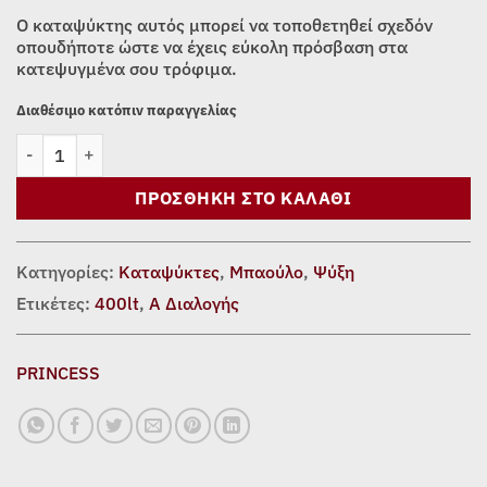
was:
τιμή
O καταψύκτης αυτός μπορεί να τοποθετηθεί σχεδόν
549,00€.
είναι:
οπουδήποτε ώστε να έχεις εύκολη πρόσβαση στα
κατεψυγμένα σου τρόφιμα.
489,00€.
Διαθέσιμο κατόπιν παραγγελίας
ΚΑΤΑΨΥΚΤΗΣ PRINCESS CF400PS, 400lt ποσότητα
ΠΡΟΣΘΉΚΗ ΣΤΟ ΚΑΛΆΘΙ
Κατηγορίες:
Καταψύκτες
,
Μπαούλο
,
Ψύξη
Ετικέτες:
400lt
,
Α Διαλογής
PRINCESS