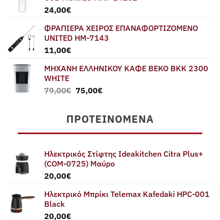
24,00
€
ΦΡΑΠΙΕΡΑ ΧΕΙΡΟΣ ΕΠΑΝΑΦΟΡΤΙΖΟΜΕΝΟ
UNITED HM-7143
11,00
€
ΜΗΧΑΝΗ ΕΛΛΗΝΙΚΟΥ ΚΑΦΕ BEKO BKK 2300
WHITE
Original
Η
79,00
€
75,00
€
price
τρέχουσα
was:
τιμή
ΠΡΟΤΕΙΝΌΜΕΝΑ
79,00€.
είναι:
75,00€.
Ηλεκτρικός Στίφτης Ideakitchen Citra Plus+
(COM-0725) Μαύρο
20,00
€
Ηλεκτρικό Μπρίκι Telemax Kafedaki HPC-001
Black
20,00
€