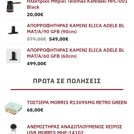
Ηλεκτρικό Μπρίκι Telemax Kafedaki HPC-001
Black
20,00
€
ΑΠΟΡΡΟΦΗΤΗΡΑΣ ΚΑΜΙΝΙ ELICA ADELE BL
MAT/A/90 GFB (90cm)
Original
Η
579,00
€
549,00
€
price
τρέχουσα
ΑΠΟΡΡΟΦΗΤΗΡΑΣ ΚΑΜΙΝΙ ELICA ADELE BL
was:
τιμή
MAT/A/60 GFB (60cm)
579,00€.
είναι:
499,00
€
549,00€.
ΠΡΏΤΑ ΣΕ ΠΩΛΉΣΕΙΣ
ΤΟΣΤΙΕΡΑ MORRIS R1309SMG RETRO GREEN
68,00
€
ΑΝΕΜΙΣΤΗΡΑΣ ΑΝΑΔΙΠΛΟΥΜΕΝΟΣ ΧΕΙΡΟΣ
USB MORRIS MHF-14102