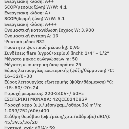
Ενεργειακή κλάση: A++
SCOP(μεσαία ζώνη) W/W: 4.1
Ενεργειακή κλάση: A+
SCOP(θερμή ζώνη) W/W: 5.1
Ενεργειακή κλάση: A+++
Ονομαστική κατανάλωση Ισχύος W: 3.900
Ονομαστική ένταση A: 19
Ψυκτικό μέσο: R32
Ποσότητα ψυκτικού μέσου kg: 0,95
Συνδέσεις flare (υγρού/αερίου) (inch): 1/4″ – 1/2″
Μέγιστο μήκος σωληνώσεων m: 50
Μέγιστη υψομετρική διαφορά m: 25
Εύρος λειτουργίας εσωτερικής (ψύξη/θέρμανση) °C:
16~32/0~30
Εύρος λειτουργίας εξωτερικής (ψύξη/θέρμανση) °C:
-15~50/-20~24
Παροχή ρεύματος: 220-240V~/ 50Hz
ΕΣΩΤΕΡΙΚΗ ΜΟΝΑΔΑ: 42QCE024D8SP
Παροχή αέρα (υψ./μέση/χαμ./αθόρυβο) m³/h:
1.039/752/606/400
Στάθμη θορύβου (υψ./μέση/χαμ./αθόρυβο) dB(A):
45/39.5/36/20
Ηχητική ισχύς dB(A): 59