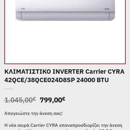
ΚΛΙΜΑΤΙΣΤΙΚΟ INVERTER Carrier CYRA
42QCE/38QCE024D8SP 24000 BTU
Original
Η
1.045,00
799,00
€
€
price
τρέχουσα
was:
τιμή
Απογειώστε την άνεση σας!
1.045,00€.
είναι:
Η νέα σειρά Carrier CYRA επαναπροσδιορίζει την άνεση
799,00€.