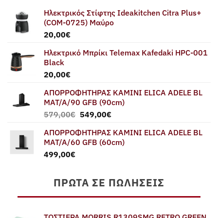
Ηλεκτρικός Στίφτης Ideakitchen Citra Plus+
(COM-0725) Μαύρο
20,00
€
Ηλεκτρικό Μπρίκι Telemax Kafedaki HPC-001
Black
20,00
€
ΑΠΟΡΡΟΦΗΤΗΡΑΣ ΚΑΜΙΝΙ ELICA ADELE BL
MAT/A/90 GFB (90cm)
Original
Η
579,00
€
549,00
€
price
τρέχουσα
ΑΠΟΡΡΟΦΗΤΗΡΑΣ ΚΑΜΙΝΙ ELICA ADELE BL
was:
τιμή
MAT/A/60 GFB (60cm)
579,00€.
είναι:
499,00
€
549,00€.
ΠΡΏΤΑ ΣΕ ΠΩΛΉΣΕΙΣ
ΤΟΣΤΙΕΡΑ MORRIS R1309SMG RETRO GREEN