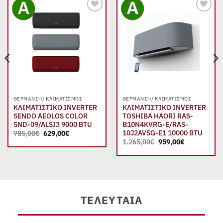
Add to
Add to
wishlist
wishlist
ΘΈΡΜΑΝΣΗ/ ΚΛΙΜΑΤΙΣΜΌΣ
ΘΈΡΜΑΝΣΗ/ ΚΛΙΜΑΤΙΣΜΌΣ
ΚΛΙΜΑΤΙΣΤΙΚΟ INVERTER
ΚΛΙΜΑΤΙΣΤΙΚΟ INVERTER
SENDO AEOLOS COLOR
TOSHIBA HAORI RAS-
SND-09/ALSI3 9000 BTU
B10N4KVRG-E/RAS-
Original
Η
10J2AVSG-E1 10000 BTU
785,00
€
629,00
€
price
τρέχουσα
Original
Η
1.265,00
€
959,00
€
was:
τιμή
α
price
τρέχουσα
785,00€.
είναι:
was:
τιμή
629,00€.
1.265,00€.
είναι:
€.
959,00€.
ΤΕΛΕΥΤΑΊΑ