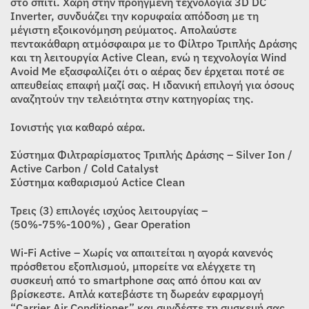
στο σπίτι. Χάρη στην προηγμένη τεχνολογία 3D DC
Inverter, συνδυάζει την κορυφαία απόδοση με τη
μέγιστη εξοικονόμηση ρεύματος. Απολαύστε
πεντακάθαρη ατμόσφαιρα με το Φίλτρο Τριπλής Δράσης
και τη λειτουργία Active Clean, ενώ η τεχνολογία Wind
Avoid Me εξασφαλίζει ότι ο αέρας δεν έρχεται ποτέ σε
απευθείας επαφή μαζί σας. Η ιδανική επιλογή για όσους
αναζητούν την τελειότητα στην κατηγορίας της.
Ιονιστής για καθαρό αέρα.
Σύστημα Φιλτραρίσματος Τριπλής Δράσης – Silver Ion /
Active Carbon / Cold Catalyst
Σύστημα καθαρισμού Actice Clean
Τρεις (3) επιλογές ισχύος λειτουργίας –
(50%-75%-100%) , Gear Operation
Wi-Fi Active – Χωρίς να απαιτείται η αγορά κανενός
πρόσθετου εξοπλισμού, μπορείτε να ελέγχετε τη
συσκευή από το smartphone σας από όπου και αν
βρίσκεστε. Απλά κατεβάστε τη δωρεάν εφαρμογή
“Carrier Air Conditioner” και συνδέστε τη συσκευή σας.