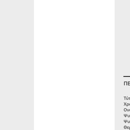
Π
Τύ
Χρ
Ον
Ψυ
Ψυ
Θε