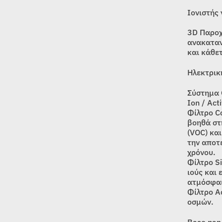
Ιονιστής
3D Παροχ
ανακαταν
και κάθε
Ηλεκτρικ
Σύστημα 
Ion / Act
Φίλτρο C
βοηθά στ
(VOC) και
την αποτ
χρόνου.
Φίλτρο S
ιούς και 
ατμόσφα
Φίλτρο A
οσμών.
Base pan