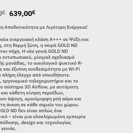
Original
Η
0
639,00
€
€
price
τρέχουσα
was:
τιμή
η Αποδοτικότητα με Λιγότερη Ενέργεια!
785,00€.
είναι:
αία ενεργειακή κλάση Α+++ σε Ψύξη και
639,00€.
, στη θερμή ζώνη, η σειρά GOLD ND
 τον πήχη. Η νέα γενιά GOLD ND
ι εντυπωσιακό, μίνιμαλ σχεδιασμό
ής μονάδας, το οικολογικό ψυκτικό R-
ς και έξυπνη συνδεσιμότητα με Wi-Fi
ια πλήρη έλεγχο από οπουδήποτε.
 εργονομικό τηλεχειριστήριο και το
ο σύστημα 3D Airflow, με αυτόματη
 και κάθετη κίνηση περσίδων,
υν άψογη, ομοιόμορφη ροή αέρα και
τη άνεση σε κάθε σημείο του χώρου.
GOLD ND δεν είναι απλώς ένα
τικό – είναι μια ολοκληρωμένη εμπειρία
πόδοσης, design και τεχνολογίας
 γενιάς.