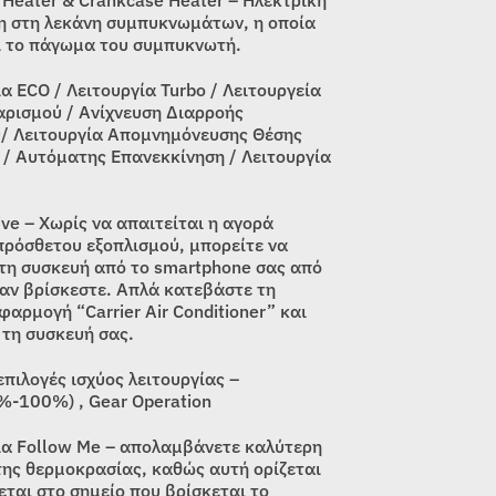
η στη λεκάνη συμπυκνωμάτων, η οποία
ι το πάγωμα του συμπυκνωτή.
α ECO / Λειτουργία Turbo / Λειτουργεία
ρισμού / Ανίχνευση Διαρροής
/ Λειτουργία Απομνημόνευσης Θέσης
 / Αυτόματης Επανεκκίνηση / Λειτουργία
ive – Χωρίς να απαιτείται η αγορά
πρόσθετου εξοπλισμού, μπορείτε να
 τη συσκευή από το smartphone σας από
 αν βρίσκεστε. Απλά κατεβάστε τη
αρμογή “Carrier Air Conditioner” και
 τη συσκευή σας.
 επιλογές ισχύος λειτουργίας –
-100%) , Gear Operation
ία Follow Me – απολαμβάνετε καλύτερη
της θερμοκρασίας, καθώς αυτή ορίζεται
εται στο σημείο που βρίσκεται το