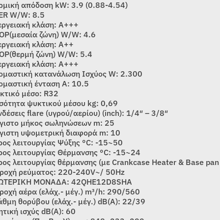
ρμική απόδοση kW: 3.9 (0.88-4.54)
ER W/W: 8.5
εργειακή κλάση: A+++
OP(μεσαία ζώνη) W/W: 4.6
εργειακή κλάση: A++
OP(θερμή ζώνη) W/W: 5.4
εργειακή κλάση: A+++
ομαστική κατανάλωση Ισχύος W: 2.300
ομαστική ένταση A: 10.5
κτικό μέσο: R32
σότητα ψυκτικού μέσου kg: 0,69
δέσεις flare (υγρού/αερίου) (inch): 1/4″ – 3/8″
γιστο μήκος σωληνώσεων m: 25
γιστη υψομετρική διαφορά m: 10
ρος λειτουργίας Ψύξης °C: -15~50
ρος λειτουργίας Θέρμανσης °C: -15~24
ρος λειτουργίας θέρμανσης (με Crankcase Heater & Base pan
ροχή ρεύματος: 220-240V~/ 50Hz
ΩΤΕΡΙΚΗ ΜΟΝΑΔΑ: 42QHE12D8SHA
ροχή αέρα (ελάχ.- μέγ.) m³/h: 290/560
άθμη θορύβου (ελάχ.- μέγ.) dB(A): 22/39
ητική ισχύς dB(A): 60