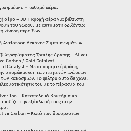
 για φρέσκο – καθαρό αέρα.
ή αέρα – 3D Παροχή αέρα για βέλτιστη
ομή του χώρου, με αυτόματη οριζόντια
τη κίνηση περσίδων.
ή Αντίσταση Λεκάνης Συμπυκνωμάτων.
Φιλτραρίσματος Τριπλής Δράσης – Silver
ive Carbon / Cold Catalyst
old Catalyst – Με αποσμητική δράση,
ην απομάκρυνση των πτητικών ενώσεων
 των κακοσμιών. Το φίλτρο αυτό δε χάνει
ελεσματικότητά του με το πέρασμα του
ilver Ion – Καταπολεμά βακτήρια και
εμποδίζει την εξάπλωσή τους στην
ιρα.
ctive Carbon – Κατά των δυσάρεστων
 Heater & Crankcase Heater – Ηλεκτρική