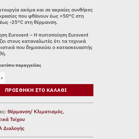
ιτουργία ακόμα και σε ακραίες συνθήκες
κρασίες που φθάνουν έως +50°C στη
 έως -25°C στη θέρμανση.
ηση Eurovent – Η πιστοποίηση Eurovent
ζει στους καταναλωτές ότι τα τεχνικά
ιστικά που δημοσιεύει ο κατασκευαστής
θή.
 κατόπιν παραγγελίας
ΙΚΟ INVERTER Carrier GOLD ND 42QHE/38QHE12D8SHA 12000 BTU
ΠΡΟΣΘΉΚΗ ΣΤΟ ΚΑΛΆΘΙ
ες:
Θέρμανση/ Κλιματισμός
,
τικά Τοίχου
Α Διαλογής