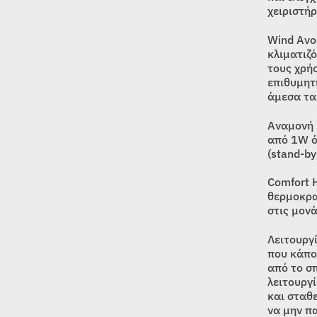
χειριστήρ
Wind Avo
κλιματιζ
τους χρή
επιθυμητ
άμεσα τα
Αναμονή 
από 1W ό
(stand-by
Comfort 
θερμοκρα
στις μονά
Λειτουργ
που κάπο
από το σπ
λειτουργ
και σταθ
να μην π