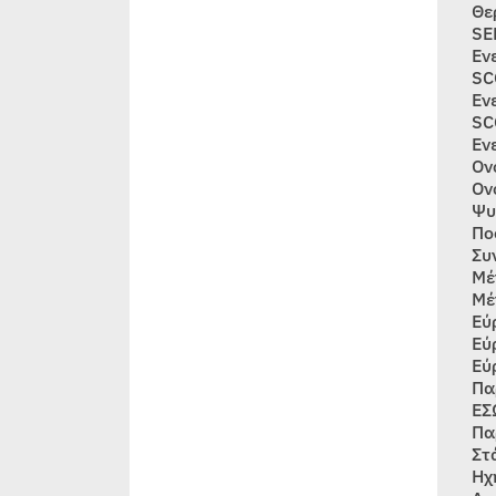
Θε
SE
Εν
SC
Εν
SC
Εν
Ον
Ον
Ψυ
Πο
Συν
Μέ
Μέ
Εύ
Εύ
Εύ
Πα
ΕΣ
Πα
Στ
Ηχ