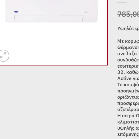
785,0
Υψηλότερ
Με κορυφ
Θέρμανση
ανεβάζει
συνδυάζε
εσωτερικ
32, καθώ
Active γ
Το κομψό,
προηγμέν
οριζόντια
προσφέρο
αξεπέρασ
Η σειρά 
κλιματισ
υψηλής α
επόμενης