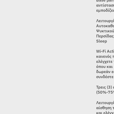
αντίστασ
εμποδίζε
Λειτουργί
Αυτοκαθα
Ψυκτικού
Περσίδας
Sleep
Wi-Fi Act
κανενός 
ελέγχετε
όπου και
δωρεάν εφ
συνδέστε
Τρεις (3)
(50%-75%
Λειτουργ
αίσθηση 
και ελέγχ