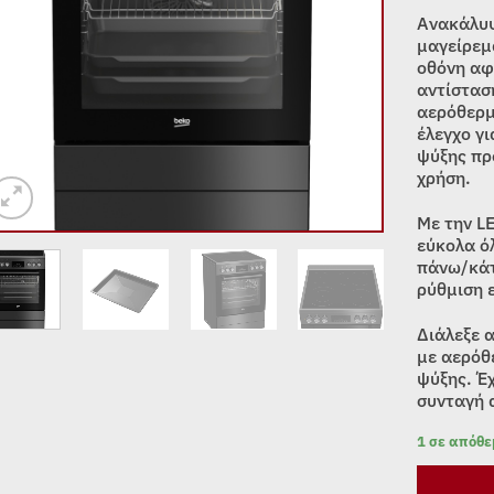
Ανακάλυψ
μαγείρεμ
οθόνη αφ
αντίσταση
αερόθερμ
έλεγχο γ
ψύξης πρ
χρήση.
Με την L
εύκολα ό
πάνω/κάτ
ρύθμιση 
Διάλεξε α
με αερόθ
ψύξης. Έχ
συνταγή 
1 σε απόθ