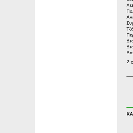
Λε
Πο
Αν
Συ
Τζ
Πε
Δι
Δι
Βά
2 
ΚΑ