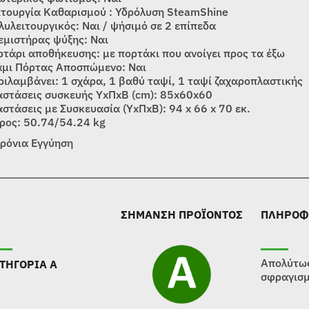
ιτουργία Καθαρισμού : Υδρόλυση SteamShine
λυλειτουργικός: Ναι / ψήσιμό σε 2 επίπεδα
εμιστήρας ψύξης: Ναι
ρτάρι αποθήκευσης: με πορτάκι που ανοίγει προς τα έξω
άμι Πόρτας Αποσπώμενο: Ναι
ριλαμβάνει: 1 σχάρα, 1 βαθύ ταψί, 1 ταψί ζαχαροπλαστικής
αστάσεις συσκευής ΥxΠxΒ (cm): 85x60x60
αστάσεις με Συσκευασία (ΥxΠxΒ): 94 x 66 x 70 εκ.
ρος: 50.74/54.24 kg
χρόνια Εγγύηση
ΣΗΜΑΝΣΗ ΠΡΟΪΟΝΤΟΣ
ΠΛΗΡΟΦ
Απολύτως
ΤΗΓΟΡΙΑ Α
σφραγισμ