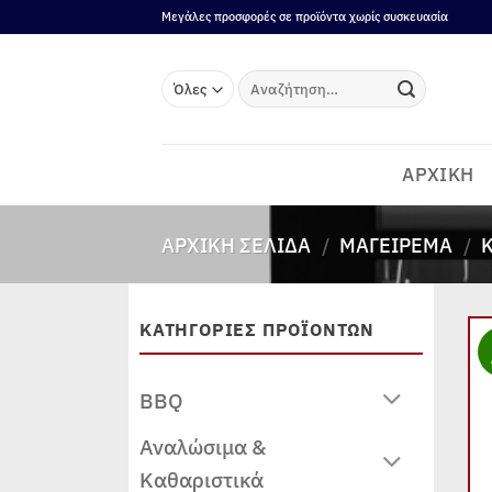
Μετάβαση
Μεγάλες προσφορές σε προϊόντα χωρίς συσκευασία
στο
περιεχόμενο
Αναζήτηση
για:
ΑΡΧΙΚΗ
ΑΡΧΙΚΉ ΣΕΛΊΔΑ
/
ΜΑΓΕΊΡΕΜΑ
/
ΚΑΤΗΓΟΡΙΕΣ ΠΡΟΪΟΝΤΩΝ
BBQ
Αναλώσιμα &
Καθαριστικά