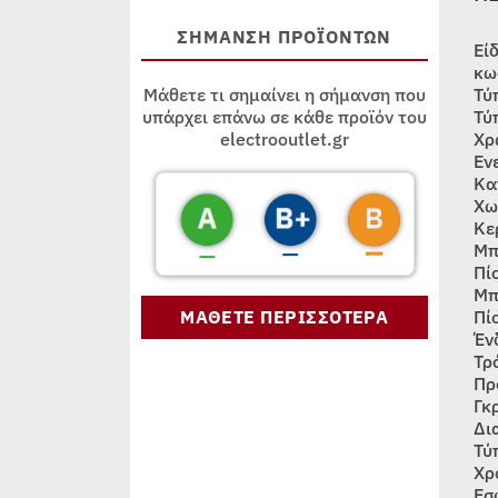
ΣΗΜΑΝΣΗ ΠΡΟΪΟΝΤΩΝ
Εί
κω
Τύ
Μάθετε τι σημαίνει η σήμανση που
Τύ
υπάρχει επάνω σε κάθε προϊόν του
Χρ
electrooutlet.gr
Εν
Κα
Χω
Κε
Μπ
Πί
Μπ
ΜΑΘΕΤΕ ΠΕΡΙΣΣΟΤΕΡΑ
Πί
Έν
Τρ
Πρ
Γκ
Δι
Τύ
Χρ
Εσ