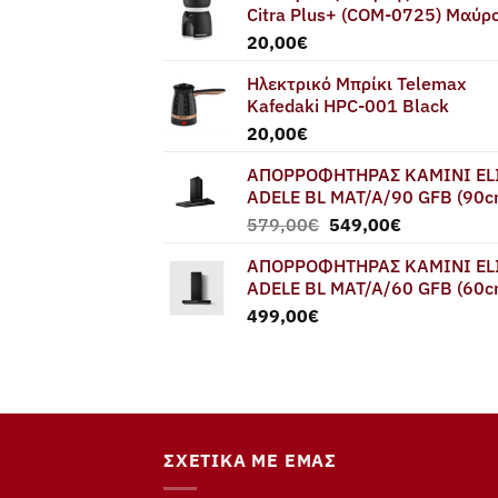
Citra Plus+ (COM-0725) Μαύρ
20,00
€
Ηλεκτρικό Μπρίκι Telemax
Kafedaki HPC-001 Black
20,00
€
ΑΠΟΡΡΟΦΗΤΗΡΑΣ ΚΑΜΙΝΙ EL
ADELE BL MAT/A/90 GFB (90c
Original
Η
579,00
€
549,00
€
price
τρέχουσα
ΑΠΟΡΡΟΦΗΤΗΡΑΣ ΚΑΜΙΝΙ EL
was:
τιμή
ADELE BL MAT/A/60 GFB (60c
579,00€.
είναι:
499,00
€
549,00€.
ΣΧΕΤΙΚΆ ΜΕ ΕΜΆΣ