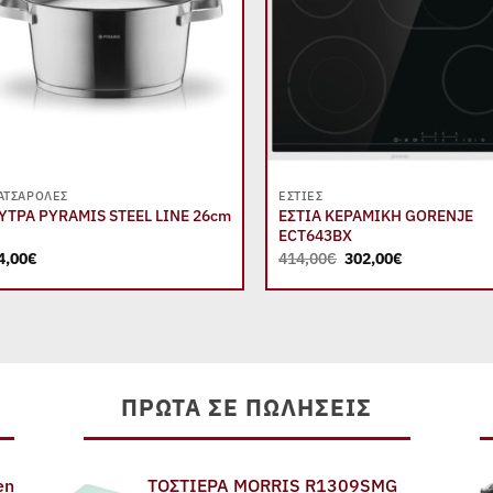
+
+
ΑΤΣΑΡΌΛΕΣ
ΕΣΤΊΕΣ
ΥΤΡΑ PYRAMIS STEEL LINE 26cm
ΕΣΤΙΑ ΚΕΡΑΜΙΚΗ GORENJE
ECT643BΧ
Original
Η
4,00
€
414,00
€
302,00
€
price
τρέχουσα
was:
τιμή
414,00€.
είναι:
302,00€.
ΠΡΏΤΑ ΣΕ ΠΩΛΉΣΕΙΣ
en
ΤΟΣΤΙΕΡΑ MORRIS R1309SMG