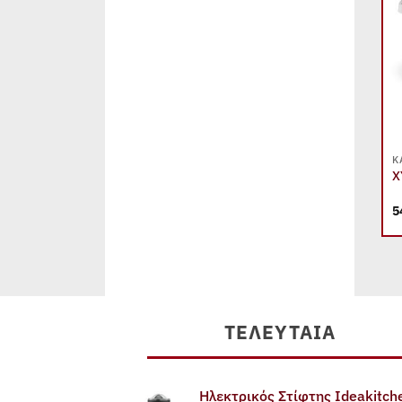
+
ΑΠΟΡΡΟΦΗΤΉΡΕΣ
Κ
IS STEEL LINE 22cm
ΑΠΟΡΡΟΦΗΤΗΡΑΣ ΣΥΡΟΜΕΝΟΣ
Χ
MAIDTEC 7012MT Inox by PYRAMIS
(60cm)
5
75,00
€
ΤΕΛΕΥΤΑΊΑ
Ηλεκτρικός Στίφτης Ideakitch