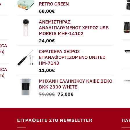
ο
RETRO GREEN
68,00
€
ΑΝΕΜΙΣΤΗΡΑΣ
ΑΝΑΔΙΠΛΟΥΜΕΝΟΣ ΧΕΙΡΟΣ USB
MORRIS MHF-14102
24,00
€
ICA
m)
ΦΡΑΠΙΕΡΑ ΧΕΙΡΟΣ
ΕΠΑΝΑΦΟΡΤΙΖΟΜΕΝΟ UNITED
HM-7143
ICA
11,00
€
m)
ΜΗΧΑΝΗ ΕΛΛΗΝΙΚΟΥ ΚΑΦΕ BEKO
BKK 2300 WHITE
Original
Η
79,00
€
75,00
€
price
τρέχουσα
was:
τιμή
79,00€.
είναι:
75,00€.
ΕΓΓΡΑΦΕΊΤΕ ΣΤΟ NEWSLETTER
ΠΛ