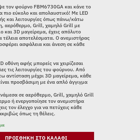
was:
τιμή
ε τον φούρνο FBM6730GA και κάνε το
589,00€.
είναι:
α πιο εύκολο και απολαυστικό! Με LED
ής και λειτουργίες όπως πάνω/κάτω
549,00€.
, αερόθερμο, Grill, χαμηλό Grill με
ο και 3D μαγείρεμα, έχεις απόλυτο
ια τέλεια αποτελέσματα. Ο ανεμιστήρας
οσφέρει ασφάλεια και άνεση σε κάθε
ED οθόνη αφής μπορείς να χειρίζεσαι
λες τις λειτουργίες του φούρνου. Από
ω αντίσταση μέχρι 3D μαγείρεμα, κάθε
είναι προσβάσιμη με ένα απλό άγγιγμα
νάμεσα σε αερόθερμο, Grill, χαμηλό Grill
ερμο ή ενεργοποίησε τον ανεμιστήρα
εις τον έλεγχο για να πετύχεις κάθε
ακριβώς όπως τη θέλεις.
εμα
ΠΡΟΣΘΉΚΗ ΣΤΟ ΚΑΛΆΘΙ