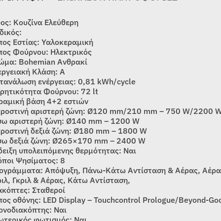
δος: Κουζίνα Ελεύθερη
δικός:
πος Εστίας: Υαλοκεραμική
πος Φούρνου: Ηλεκτρικός
ώμα: Bohemian Ανθρακί
εργειακή Κλάση: Α
τανάλωση ενέργειας: 0,81 kWh/cycle
ρητικότητα Φούρνου: 72 lt
ραμική βάση 4+2 εστιών
ροστινή αριστερή ζώνη: Ø120 mm/210 mm – 750 W/2200 
σω αριστερή ζώνη: Ø140 mm – 1200 W
ροστινή δεξιά ζώνη: Ø180 mm – 1800 W
σω δεξιά ζώνη: Ø265×170 mm – 2400 W
δειξη υπολειπόμενης θερμότητας: Ναι
όποι Ψησίματος: 8
ογράμματα: Απόψυξη, Πάνω-Κάτω Αντίσταση & Αέρας, Αέρας
ριλ, Γκριλ & Αέρας, Κάτω Αντίσταση,
ακόπτες: Σταθεροί
πος οθόνης: LED Display – Touchcontrol Prologue/Beyond-Go
ονοδιακόπτης: Ναι
ωτερικός φωτισμός: Ναι