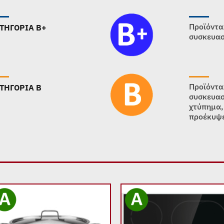
Προϊόντα
ΤΗΓΟΡΙΑ B+
συσκευασ
Προϊόντα
ΤΗΓΟΡΙΑ B
συσκευασ
χτύπημα,
προέκυψε
Add to
Add
wishlist
wish