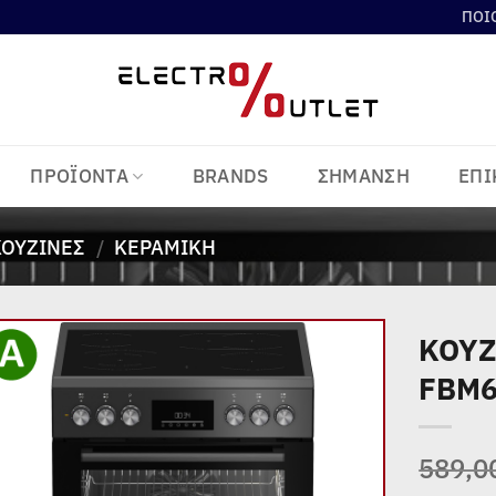
ΠΟΙ
ΠΡΟΪΟΝΤΑ
BRANDS
ΣΗΜΑΝΣΗ
ΕΠΙ
ΚΟΥΖΊΝΕΣ
/
ΚΕΡΑΜΙΚΉ
ΚΟΥΖ
FBM
Add to
wishlist
589,0