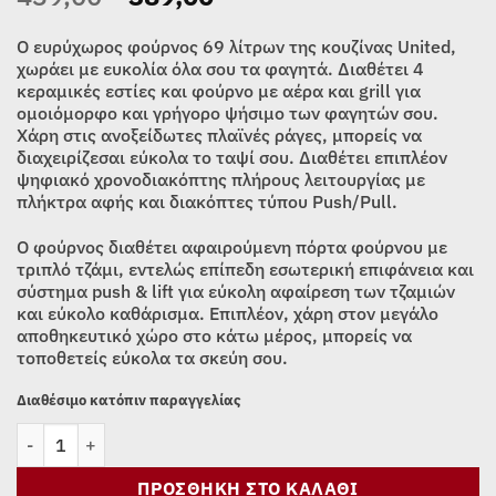
price
τρέχουσα
was:
τιμή
Ο ευρύχωρος φούρνος 69 λίτρων της κουζίνας United,
439,00€.
είναι:
χωράει με ευκολία όλα σου τα φαγητά. Διαθέτει 4
κεραμικές εστίες και φούρνο με αέρα και grill για
389,00€.
ομοιόμορφο και γρήγορο ψήσιμο των φαγητών σου.
Χάρη στις ανοξείδωτες πλαϊνές ράγες, μπορείς να
διαχειρίζεσαι εύκολα το ταψί σου. Διαθέτει επιπλέον
ψηφιακό χρονοδιακόπτης πλήρους λειτουργίας με
πλήκτρα αφής και διακόπτες τύπου Push/Pull.
Ο φούρνος διαθέτει αφαιρούμενη πόρτα φούρνου με
τριπλό τζάμι, εντελώς επίπεδη εσωτερική επιφάνεια και
σύστημα push & lift για εύκολη αφαίρεση των τζαμιών
και εύκολο καθάρισμα. Επιπλέον, χάρη στον μεγάλο
αποθηκευτικό χώρο στο κάτω μέρος, μπορείς να
τοποθετείς εύκολα τα σκεύη σου.
Διαθέσιμο κατόπιν παραγγελίας
ΚΟΥΖΙΝΑ ΚΕΡΑΜΙΚΗ UNITED UFV-68279T ποσότητα
ΠΡΟΣΘΉΚΗ ΣΤΟ ΚΑΛΆΘΙ