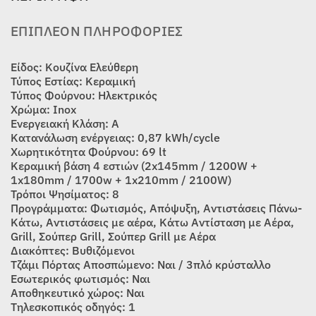
ΕΠΙΠΛΈΟΝ ΠΛΗΡΟΦΟΡΊΕΣ
Είδος: Κουζίνα Ελεύθερη
Τύπος Εστίας: Κεραμική
Τύπος Φούρνου: Ηλεκτρικός
Χρώμα: Inox
Ενεργειακή Κλάση: Α
Κατανάλωση ενέργειας: 0,87 kWh/cycle
Χωρητικότητα Φούρνου: 69 lt
Κεραμική βάση 4 εστιών (2x145mm / 1200W +
1x180mm / 1700w + 1x210mm / 2100W)
Τρόποι Ψησίματος: 8
Προγράμματα: Φωτισμός, Απόψυξη, Αντιστάσεις Πάνω-
Κάτω, Αντιστάσεις με αέρα, Κάτω Αντίσταση με Αέρα,
Grill, Σούπερ Grill, Σούπερ Grill με Αέρα
Διακόπτες: Βυθιζόμενοι
Τζάμι Πόρτας Αποσπώμενο: Ναι / 3πλό κρύσταλλο
Εσωτερικός φωτισμός: Ναι
Αποθηκευτικό χώρος: Ναι
Τηλεσκοπικός οδηγός: 1