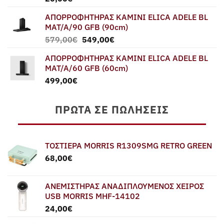
ΑΠΟΡΡΟΦΗΤΗΡΑΣ ΚΑΜΙΝΙ ELICA ADELE BL
MAT/A/90 GFB (90cm)
Original
Η
579,00
€
549,00
€
price
τρέχουσα
ΑΠΟΡΡΟΦΗΤΗΡΑΣ ΚΑΜΙΝΙ ELICA ADELE BL
was:
τιμή
MAT/A/60 GFB (60cm)
579,00€.
είναι:
499,00
€
549,00€.
ΠΡΏΤΑ ΣΕ ΠΩΛΉΣΕΙΣ
ΤΟΣΤΙΕΡΑ MORRIS R1309SMG RETRO GREEN
68,00
€
ΑΝΕΜΙΣΤΗΡΑΣ ΑΝΑΔΙΠΛΟΥΜΕΝΟΣ ΧΕΙΡΟΣ
USB MORRIS MHF-14102
24,00
€