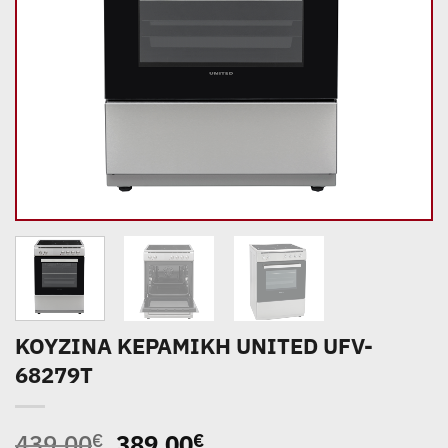
ΚΟΥΖΙΝΑ ΚΕΡΑΜΙΚΗ UNITED UFV-
68279T
Original
Η
439,00
389,00
€
€