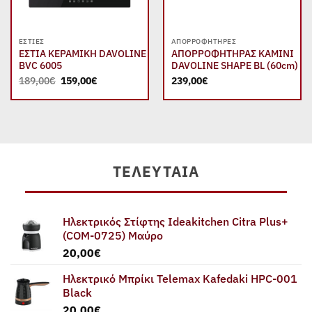
ΕΣΤΊΕΣ
ΑΠΟΡΡΟΦΗΤΉΡΕΣ
ΕΣΤΙΑ ΚΕΡΑΜΙΚΗ DAVOLINE
ΑΠΟΡΡΟΦΗΤΗΡΑΣ ΚΑΜΙΝΙ
BVC 6005
DAVOLINE SHAPE BL (60cm)
Original
Η
189,00
€
159,00
€
239,00
€
price
τρέχουσα
was:
τιμή
189,00€.
είναι:
159,00€.
ΤΕΛΕΥΤΑΊΑ
Ηλεκτρικός Στίφτης Ideakitchen Citra Plus+
(COM-0725) Μαύρο
20,00
€
Ηλεκτρικό Μπρίκι Telemax Kafedaki HPC-001
Black
20,00
€