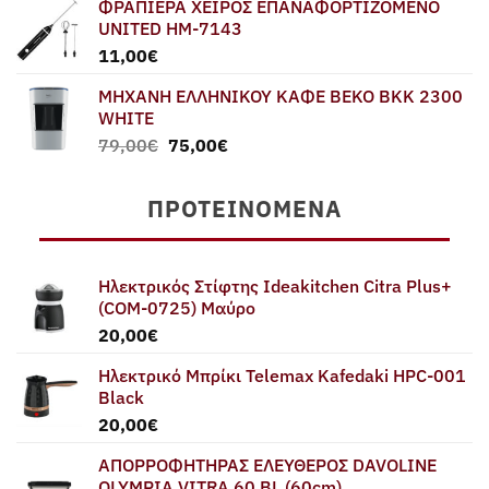
ΦΡΑΠΙΕΡΑ ΧΕΙΡΟΣ ΕΠΑΝΑΦΟΡΤΙΖΟΜΕΝΟ
UNITED HM-7143
11,00
€
ΜΗΧΑΝΗ ΕΛΛΗΝΙΚΟΥ ΚΑΦΕ BEKO BKK 2300
WHITE
Original
Η
79,00
€
75,00
€
price
τρέχουσα
was:
τιμή
ΠΡΟΤΕΙΝΌΜΕΝΑ
79,00€.
είναι:
75,00€.
Ηλεκτρικός Στίφτης Ideakitchen Citra Plus+
(COM-0725) Μαύρο
20,00
€
Ηλεκτρικό Μπρίκι Telemax Kafedaki HPC-001
Black
20,00
€
ΑΠΟΡΡΟΦΗΤΗΡΑΣ ΕΛΕΥΘΕΡΟΣ DAVOLINE
OLYMPIA VITRA 60 BL (60cm)