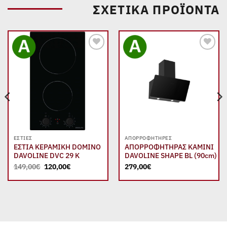
ΣΧΕΤΙΚΆ ΠΡΟΪΌΝΤΑ
Add to
Add to
wishlist
wishlist
ΕΣΤΊΕΣ
ΑΠΟΡΡΟΦΗΤΉΡΕΣ
ΕΣΤΙΑ ΚΕΡΑΜΙΚΗ DOMINO
ΑΠΟΡΡΟΦΗΤΗΡΑΣ ΚΑΜΙΝΙ
DAVOLINE DVC 29 K
DAVOLINE SHAPE BL (90cm)
Original
Η
149,00
€
120,00
€
279,00
€
price
τρέχουσα
was:
τιμή
149,00€.
είναι:
120,00€.