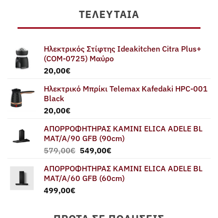
ΤΕΛΕΥΤΑΊΑ
Ηλεκτρικός Στίφτης Ideakitchen Citra Plus+
(COM-0725) Μαύρο
20,00
€
Ηλεκτρικό Μπρίκι Telemax Kafedaki HPC-001
Black
20,00
€
ΑΠΟΡΡΟΦΗΤΗΡΑΣ ΚΑΜΙΝΙ ELICA ADELE BL
MAT/A/90 GFB (90cm)
Original
Η
579,00
€
549,00
€
price
τρέχουσα
ΑΠΟΡΡΟΦΗΤΗΡΑΣ ΚΑΜΙΝΙ ELICA ADELE BL
was:
τιμή
MAT/A/60 GFB (60cm)
579,00€.
είναι:
499,00
€
549,00€.