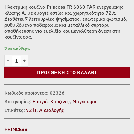
was:
τιμή
Ηλεκτρική κουζίνα Princess FR 6060 PAR ενεργειακής
320,00€.
είναι:
κλάσης Α, με εμαγιέ εστίες και χωρητικότητα 72lt.
Διαθέτει 7 λειτουργίες ψησίματος, εσωτερικό φωτισμό,
289,00€.
ρυθμιζόμενα ποδαράκια και μεταλλικό συρτάρι
αποθήκευσης για ευελιξία και μεγαλύτερη άνεση στη
κουζίνα σας.
3 σε απόθεμα
ΚΟΥΖΙΝΑ ΕΜΑΓΙΕ PRINCESS FR6060PAR ποσότητα
ΠΡΟΣΘΉΚΗ ΣΤΟ ΚΑΛΆΘΙ
Κωδικός προϊόντος:
02326
Κατηγορίες:
Εμαγιέ
,
Κουζίνες
,
Μαγείρεμα
Ετικέτες:
72 lt
,
Α Διαλογής
PRINCESS