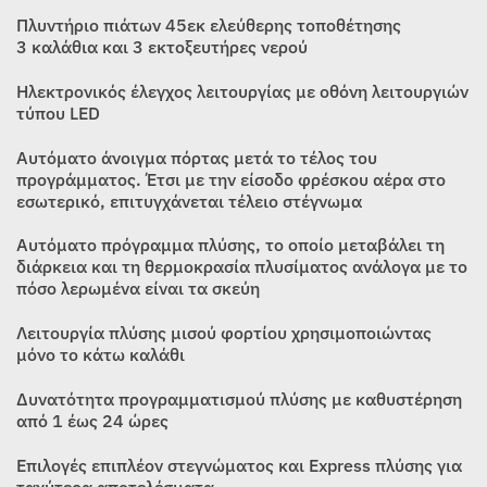
was:
τιμή
Πλυντήριο πιάτων 45εκ ελεύθερης τοποθέτησης
399,00€.
είναι:
3 καλάθια και 3 εκτοξευτήρες νερού
349,00€.
Ηλεκτρονικός έλεγχος λειτουργίας με οθόνη λειτουργιών
τύπου LED
Αυτόματο άνοιγμα πόρτας μετά το τέλος του
προγράμματος. Έτσι με την είσοδο φρέσκου αέρα στο
εσωτερικό, επιτυγχάνεται τέλειο στέγνωμα
Αυτόματο πρόγραμμα πλύσης, το οποίο μεταβάλει τη
διάρκεια και τη θερμοκρασία πλυσίματος ανάλογα με το
πόσο λερωμένα είναι τα σκεύη
Λειτουργία πλύσης μισού φορτίου χρησιμοποιώντας
μόνο το κάτω καλάθι
Δυνατότητα προγραμματισμού πλύσης με καθυστέρηση
από 1 έως 24 ώρες
Επιλογές επιπλέον στεγνώματος και Express πλύσης για
ταχύτερα αποτελέσματα