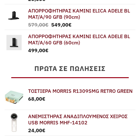
ΑΠΟΡΡΟΦΗΤΗΡΑΣ ΚΑΜΙΝΙ ELICA ADELE BL
MAT/A/90 GFB (90cm)
Original
Η
579,00
€
549,00
€
price
τρέχουσα
ΑΠΟΡΡΟΦΗΤΗΡΑΣ ΚΑΜΙΝΙ ELICA ADELE BL
was:
τιμή
MAT/A/60 GFB (60cm)
579,00€.
είναι:
499,00
€
549,00€.
ΠΡΏΤΑ ΣΕ ΠΩΛΉΣΕΙΣ
ΤΟΣΤΙΕΡΑ MORRIS R1309SMG RETRO GREEN
68,00
€
ΑΝΕΜΙΣΤΗΡΑΣ ΑΝΑΔΙΠΛΟΥΜΕΝΟΣ ΧΕΙΡΟΣ
USB MORRIS MHF-14102
24,00
€