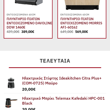
ΕΝΤΟΙΧΙΖΌΜΕΝΑ 60CM
ΕΝΤΟΙΧΙΖΌΜΕΝΑ 60CM
ΠΛΥΝΤΗΡΙΟ ΠΙΑΤΩΝ
ΠΛΥΝΤΗΡΙΟ ΠΙΑΤΩΝ
ΕΝΤΟΙΧΙΖΟΜΕΝΟ DAVOLINE
ΕΝΤΟΙΧΙΖΟΜΕΝΟ MORRIS
DDW 1460E
AFI-60162
Original
Η
Original
Η
439,00
€
389,00
€
649,00
€
569,00
€
price
τρέχουσα
price
τρέχουσα
was:
τιμή
was:
τιμή
439,00€.
είναι:
649,00€.
είναι:
389,00€.
569,00€.
ΤΕΛΕΥΤΑΊΑ
Ηλεκτρικός Στίφτης Ideakitchen Citra Plus+
(COM-0725) Μαύρο
20,00
€
Ηλεκτρικό Μπρίκι Telemax Kafedaki HPC-001
Black
20,00
€