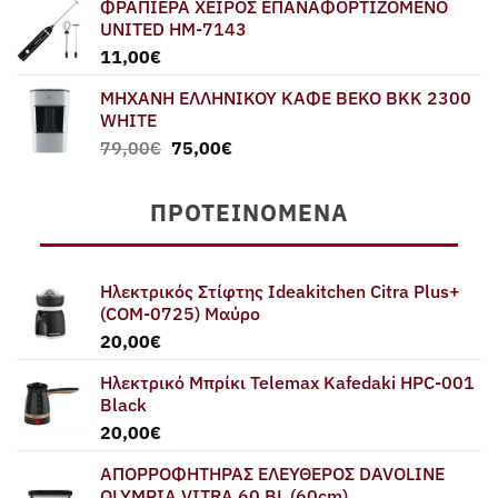
ΦΡΑΠΙΕΡΑ ΧΕΙΡΟΣ ΕΠΑΝΑΦΟΡΤΙΖΟΜΕΝΟ
UNITED HM-7143
11,00
€
ΜΗΧΑΝΗ ΕΛΛΗΝΙΚΟΥ ΚΑΦΕ BEKO BKK 2300
WHITE
Original
Η
79,00
€
75,00
€
price
τρέχουσα
was:
τιμή
ΠΡΟΤΕΙΝΌΜΕΝΑ
79,00€.
είναι:
75,00€.
Ηλεκτρικός Στίφτης Ideakitchen Citra Plus+
(COM-0725) Μαύρο
20,00
€
Ηλεκτρικό Μπρίκι Telemax Kafedaki HPC-001
Black
20,00
€
ΑΠΟΡΡΟΦΗΤΗΡΑΣ ΕΛΕΥΘΕΡΟΣ DAVOLINE
OLYMPIA VITRA 60 BL (60cm)