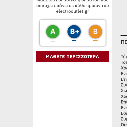
υπάρχει επάνω σε κάθε προϊόν του
electrooutlet.gr
Π
ΜΑΘΕΤΕ ΠΕΡΙΣΣΟΤΕΡΑ
Τύ
Το
Χρ
Εν
Ετ
Συ
Χω
Χω
Επ
Εν
Εσ
Συ
Οι