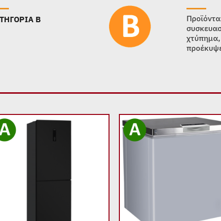
Προϊόντα
ΤΗΓΟΡΙΑ B
συσκευασ
χτύπημα,
προέκυψε
Add to
Add
wishlist
wish