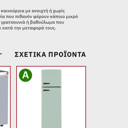
 καινούργια με ανοιχτή ή χωρίς
ία που πιθανόν φέρουν κάποιο μικρό
 γρατσουνιά ή βαθούλωμα που
 κατά την μεταφορά τους.
ΣΧΕΤΙΚΆ ΠΡΟΪΌΝΤΑ
 to
Add to
list
wishlist