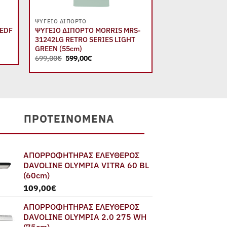
+
+
ΨΥΓΕΊΟ ΔΊΠΟΡΤΟ
MINI BAR
4EDF
ΨΥΓΕΙΟ ΔΙΠΟΡΤΟ MORRIS MRS-
ΨΥΓΕΙΟ MINI BA
31242LG RETRO SERIES LIGHT
W7448SDL
GREEN (55cm)
Original
129,00
€
115,00
€
price
Original
Η
699,00
€
599,00
€
was:
price
τρέχουσα
129,00€
was:
τιμή
699,00€.
είναι:
599,00€.
ΠΡΟΤΕΙΝΌΜΕΝΑ
ΑΠΟΡΡΟΦΗΤΗΡΑΣ ΕΛΕΥΘΕΡΟΣ
DAVOLINE OLYMPIA VITRA 60 BL
(60cm)
109,00
€
ΑΠΟΡΡΟΦΗΤΗΡΑΣ ΕΛΕΥΘΕΡΟΣ
DAVOLINE OLYMPIA 2.0 275 WH
(75cm)