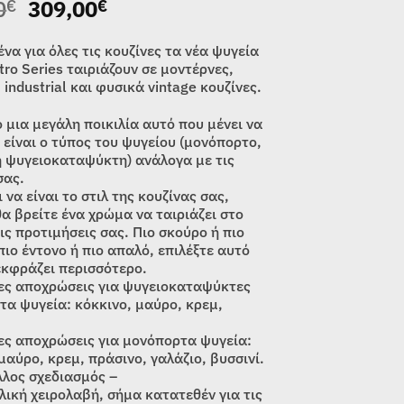
Original
Η
0
309,00
€
€
price
τρέχουσα
was:
τιμή
να για όλες τις κουζίνες τα νέα ψυγεία
349,00€.
είναι:
tro Series ταιριάζουν σε μοντέρνες,
 industrial και φυσικά vintage κουζίνες.
309,00€.
 μια μεγάλη ποικιλία αυτό που μένει να
 είναι ο τύπος του ψυγείου (μονόπορτο,
ή ψυγειοκαταψύκτη) ανάλογα με τις
σας.
 να είναι το στιλ της κουζίνας σας,
α βρείτε ένα χρώμα να ταιριάζει στο
τις προτιμήσεις σας. Πιο σκούρο ή πιο
πιο έντονο ή πιο απαλό, επιλέξτε αυτό
εκφράζει περισσότερο.
ες αποχρώσεις για ψυγειοκαταψύκτες
τα ψυγεία: κόκκινο, μαύρο, κρεμ,
ες αποχρώσεις για μονόπορτα ψυγεία:
μαύρο, κρεμ, πράσινο, γαλάζιο, βυσσινί.
λος σχεδιασμός –
λική χειρολαβή, σήμα κατατεθέν για τις