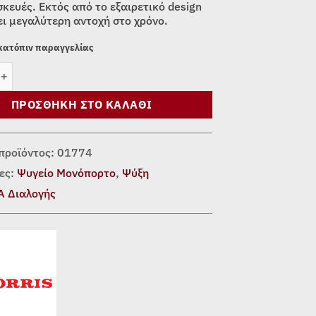
κευές. Εκτός από το εξαιρετικό design
ι μεγαλύτερη αντοχή στο χρόνο.
 κατόπιν παραγγελίας
ΟΝΟΠΟΡΤΟ MORRIS MRS-31093B RETRO SERIES BLACK ποσότητα
ΠΡΟΣΘΉΚΗ ΣΤΟ ΚΑΛΆΘΙ
προϊόντος:
01774
ες:
Ψυγείο Μονόπορτο
,
Ψύξη
Α Διαλογής