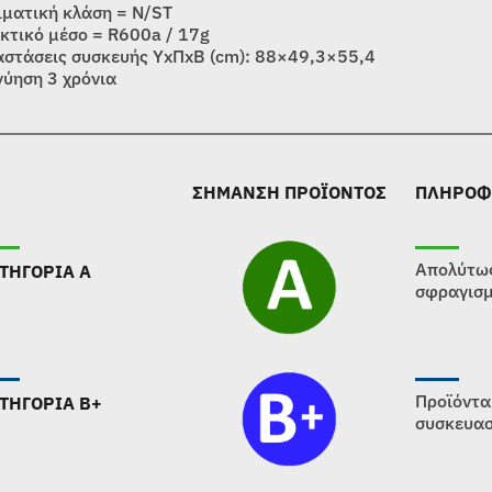
ιματική κλάση = N/ST
κτικό μέσο = R600a / 17g
αστάσεις συσκευής ΥxΠxΒ (cm): 88×49,3×55,4
γύηση 3 χρόνια
ΣΗΜΑΝΣΗ ΠΡΟΪΟΝΤΟΣ
ΠΛΗΡΟΦ
Απολύτως
ΤΗΓΟΡΙΑ Α
σφραγισμ
Προϊόντα
ΤΗΓΟΡΙΑ B+
συσκευασ