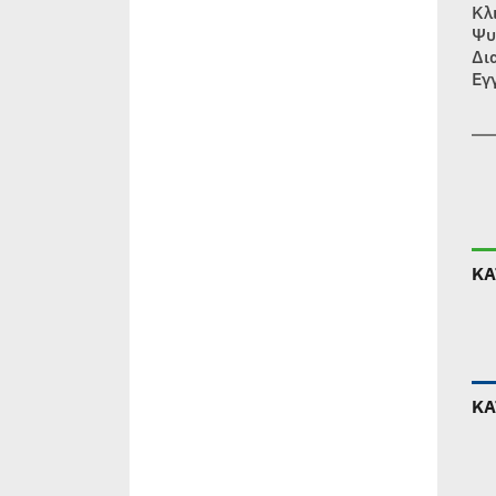
Κλ
Ψυ
Δι
Εγ
ΚΑ
ΚΑ