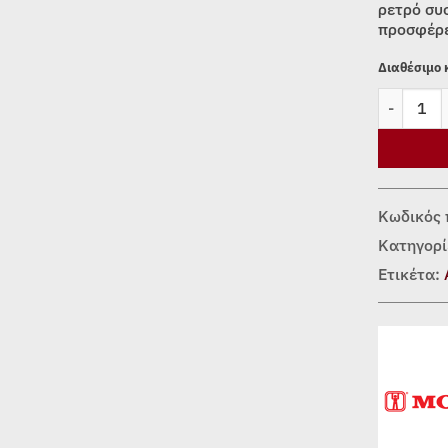
ρετρό συσ
προσφέρε
Διαθέσιμο
ΨΥΓΕΙΟ Μ
Κωδικός 
Κατηγορί
Ετικέτα: