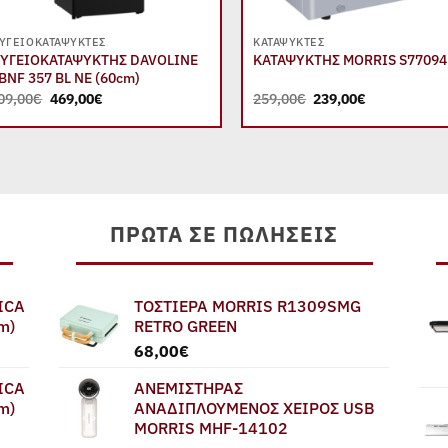
+
+
ΥΓΕΙΟΚΑΤΑΨΎΚΤΕΣ
ΚΑΤΑΨΎΚΤΕΣ
ΥΓΕΙΟΚΑΤΑΨΥΚΤΗΣ DAVOLINE
ΚΑΤΑΨΥΚΤΗΣ MORRIS S7709
BNF 357 BL NE (60cm)
Original
Η
Original
Η
09,00
€
469,00
€
259,00
€
239,00
€
price
τρέχουσα
price
τρέχουσα
was:
τιμή
was:
τιμή
509,00€.
είναι:
259,00€.
είναι:
469,00€.
239,00€.
ΠΡΏΤΑ ΣΕ ΠΩΛΉΣΕΙΣ
ICA
ΤΟΣΤΙΕΡΑ MORRIS R1309SMG
m)
RETRO GREEN
68,00
€
ICA
ΑΝΕΜΙΣΤΗΡΑΣ
m)
ΑΝΑΔΙΠΛΟΥΜΕΝΟΣ ΧΕΙΡΟΣ USB
MORRIS MHF-14102