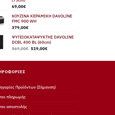
69,00
€
ΚΟΥΖΙΝΑ ΚΕΡΑΜΙΚΗ DAVOLINE
FMC 900 WH
379,00
€
ΨΥΓΕΙΟΚΑΤΑΨΥΚΤΗΣ DAVOLINE
DCBL 400 BL (60cm)
Original
Η
569,00
€
519,00
€
price
τρέχουσα
was:
τιμή
569,00€.
είναι:
519,00€.
ΗΡΟΦΟΡΊΕΣ
ηγορίες Προϊόντων (Σήμανση)
ποι πληρωμής
ποι αποστολής