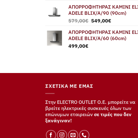
ΑΠΟΡΡΟΦΗΤΗΡΑΣ ΚΑΜΙΝΙ EL
ADELE BLIX/A/90 (90cm)
Original
Η
579,00
€
549,00
€
price
τρέχουσα
ΑΠΟΡΡΟΦΗΤΗΡΑΣ ΚΑΜΙΝΙ EL
was:
τιμή
ADELE BLIX/A/60 (60cm)
579,00€.
είναι:
499,00
€
549,00€.
ΣΧΕΤΙΚΆ ΜΕ ΕΜΆΣ
Στην ELECTRO OUTLET Ο.Ε. μπορείτε να
βρείτε ηλεκτρικές συσκευές όλων των
επώνυμων εταιρειών
σε τιμές που δεν
ξανάγιναν!