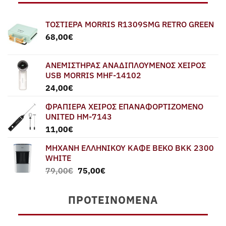
ΤΟΣΤΙΕΡΑ MORRIS R1309SMG RETRO GREEN
68,00
€
ΑΝΕΜΙΣΤΗΡΑΣ ΑΝΑΔΙΠΛΟΥΜΕΝΟΣ ΧΕΙΡΟΣ
USB MORRIS MHF-14102
24,00
€
ΦΡΑΠΙΕΡΑ ΧΕΙΡΟΣ ΕΠΑΝΑΦΟΡΤΙΖΟΜΕΝΟ
UNITED HM-7143
11,00
€
ΜΗΧΑΝΗ ΕΛΛΗΝΙΚΟΥ ΚΑΦΕ BEKO BKK 2300
WHITE
Original
Η
79,00
€
75,00
€
price
τρέχουσα
was:
τιμή
ΠΡΟΤΕΙΝΌΜΕΝΑ
79,00€.
είναι:
75,00€.