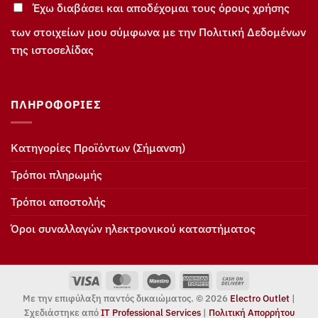
Έχω διαβάσει και αποδέχομαι τους όρους χρήσης
των στοιχείων μου σύμφωνα με την Πολιτική Δεδομένων
της ιστοσελίδας
ΠΛΗΡΟΦΟΡΊΕΣ
Κατηγορίες Προϊόντων (Σήμανση)
Τρόποι πληρωμής
Τρόποι αποστολής
Όροι συναλλαγών ηλεκτρονικού καταστήματος
Visa
MasterCard
Maestro
American
Cash
Express
On
Με την επιφύλαξη παντός δικαιώματος. © 2026
Electro Outlet
|
Delivery
Σχεδιάστηκε από
IT Professional Services
|
Πολιτική Απορρήτου