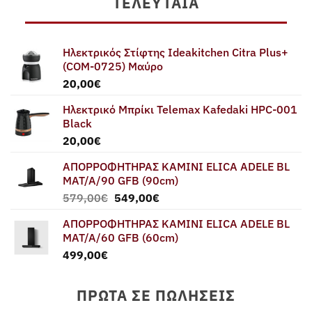
ΤΕΛΕΥΤΑΊΑ
Ηλεκτρικός Στίφτης Ideakitchen Citra Plus+
(COM-0725) Μαύρο
20,00
€
Ηλεκτρικό Μπρίκι Telemax Kafedaki HPC-001
Black
20,00
€
ΑΠΟΡΡΟΦΗΤΗΡΑΣ ΚΑΜΙΝΙ ELICA ADELE BL
MAT/A/90 GFB (90cm)
Original
Η
579,00
€
549,00
€
price
τρέχουσα
ΑΠΟΡΡΟΦΗΤΗΡΑΣ ΚΑΜΙΝΙ ELICA ADELE BL
was:
τιμή
MAT/A/60 GFB (60cm)
579,00€.
είναι:
499,00
€
549,00€.
ΠΡΏΤΑ ΣΕ ΠΩΛΉΣΕΙΣ