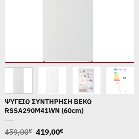
ΨΥΓΕΙΟ ΣΥΝΤΗΡΗΣΗ BEKO
RSSA290M41WN (60cm)
Original
Η
459,00
419,00
€
€
price
τρέχουσα