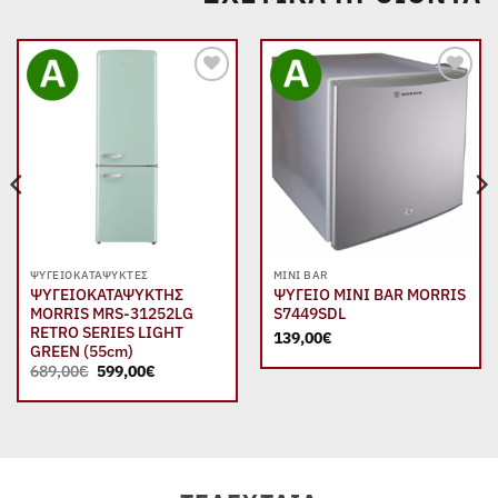
Add to
Add to
wishlist
wishlist
ΨΥΓΕΙΟΚΑΤΑΨΎΚΤΕΣ
MINI BAR
ΨΥΓΕΙΟΚΑΤΑΨΥΚΤΗΣ
ΨΥΓΕΙΟ MINI BAR MORRIS
MORRIS MRS-31252LG
S7449SDL
RETRO SERIES LIGHT
139,00
€
GREEN (55cm)
Original
Η
689,00
€
599,00
€
price
τρέχουσα
was:
τιμή
689,00€.
είναι:
599,00€.