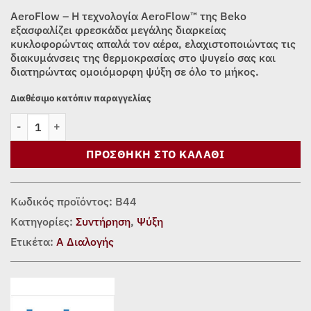
was:
τιμή
AeroFlow – Η τεχνολογία AeroFlow™ της Beko
459,00€.
είναι:
εξασφαλίζει φρεσκάδα μεγάλης διαρκείας
κυκλοφορώντας απαλά τον αέρα, ελαχιστοποιώντας τις
419,00€.
διακυμάνσεις της θερμοκρασίας στο ψυγείο σας και
διατηρώντας ομοιόμορφη ψύξη σε όλο το μήκος.
Διαθέσιμο κατόπιν παραγγελίας
ΨΥΓΕΙΟ ΣΥΝΤΗΡΗΣΗ BEKO RSSA290M41WN (60cm) ποσότητα
ΠΡΟΣΘΉΚΗ ΣΤΟ ΚΑΛΆΘΙ
Κωδικός προϊόντος:
Β44
Κατηγορίες:
Συντήρηση
,
Ψύξη
Ετικέτα:
Α Διαλογής