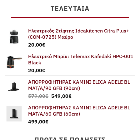
ΤΕΛΕΥΤΑΊΑ
Ηλεκτρικός Στίφτης Ideakitchen Citra Plus+
(COM-0725) Μαύρο
20,00
€
Ηλεκτρικό Μπρίκι Telemax Kafedaki HPC-001
Black
20,00
€
ΑΠΟΡΡΟΦΗΤΗΡΑΣ ΚΑΜΙΝΙ ELICA ADELE BL
MAT/A/90 GFB (90cm)
Original
Η
579,00
€
549,00
€
price
τρέχουσα
ΑΠΟΡΡΟΦΗΤΗΡΑΣ ΚΑΜΙΝΙ ELICA ADELE BL
was:
τιμή
MAT/A/60 GFB (60cm)
579,00€.
είναι:
499,00
€
549,00€.
ΠΡΏΤΑ ΣΕ ΠΩΛΉΣΕΙΣ