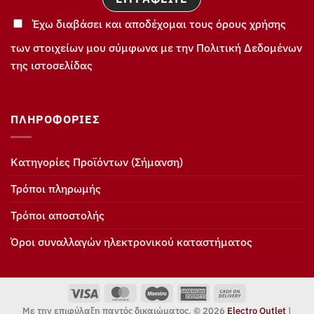
Έχω διαβάσει και αποδέχομαι τους όρους χρήσης
των στοιχείων μου σύμφωνα με την Πολιτική Δεδομένων
της ιστοσελίδας
ΠΛΗΡΟΦΟΡΊΕΣ
Κατηγορίες Προϊόντων (Σήμανση)
Τρόποι πληρωμής
Τρόποι αποστολής
Όροι συναλλαγών ηλεκτρονικού καταστήματος
Visa
MasterCard
Maestro
American
Cash
Express
On
Με την επιφύλαξη παντός δικαιώματος. © 2026
Electro Outlet
|