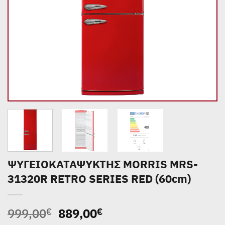
ΨΥΓΕΙΟΚΑΤΑΨΥΚΤΗΣ MORRIS MRS-
31320R RETRO SERIES RED (60cm)
Original
Η
999,00
889,00
€
€
price
τρέχουσα