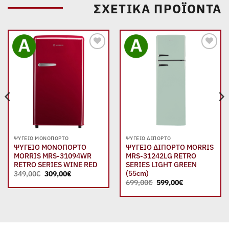
ΣΧΕΤΙΚΆ ΠΡΟΪΌΝΤΑ
Add to
Add to
wishlist
wishlist
ΨΥΓΕΊΟ ΜΟΝΌΠΟΡΤΟ
ΨΥΓΕΊΟ ΔΊΠΟΡΤΟ
ΨΥΓΕΙΟ ΜΟΝΟΠΟΡΤΟ
ΨΥΓΕΙΟ ΔΙΠΟΡΤΟ MORRIS
MORRIS MRS-31094WR
MRS-31242LG RETRO
RETRO SERIES WINE RED
SERIES LIGHT GREEN
Original
Η
(55cm)
349,00
€
309,00
€
price
τρέχουσα
Original
Η
699,00
€
599,00
€
was:
τιμή
price
τρέχουσα
349,00€.
είναι:
was:
τιμή
309,00€.
699,00€.
είναι:
599,00€.