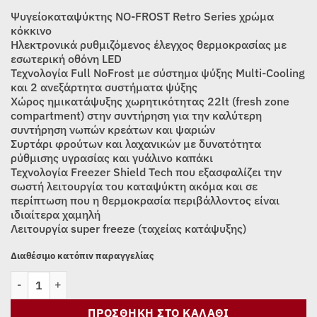
was:
τιμή
Ψυγείοκαταψύκτης NO-FROST Retro Series χρώμα
999,00€.
είναι:
κόκκινο
Ηλεκτρονικά ρυθμιζόμενος έλεγχος θερμοκρασίας με
889,00€.
εσωτερική οθόνη LED
Τεχνολογία Full NoFrost με σύστημα ψύξης Multi-Cooling
και 2 ανεξάρτητα συστήματα ψύξης
Χώρος ημικατάψυξης χωρητικότητας 22lt (fresh zone
compartment) στην συντήρηση για την καλύτερη
συντήρηση νωπών κρεάτων και ψαριών
Συρτάρι φρούτων και λαχανικών με δυνατότητα
ρύθμισης υγρασίας και γυάλινο καπάκι
Τεχνολογία Freezer Shield Tech που εξασφαλίζει την
σωστή λειτουργία του καταψύκτη ακόμα και σε
περίπτωση που η θερμοκρασία περιβάλλοντος είναι
ιδιαίτερα χαμηλή
Λειτουργία super freeze (ταχείας κατάψυξης)
Διαθέσιμο κατόπιν παραγγελίας
ΨΥΓΕΙΟΚΑΤΑΨΥΚΤΗΣ MORRIS MRS-31320R RETRO SERIES RED (
ΠΡΟΣΘΉΚΗ ΣΤΟ ΚΑΛΆΘΙ