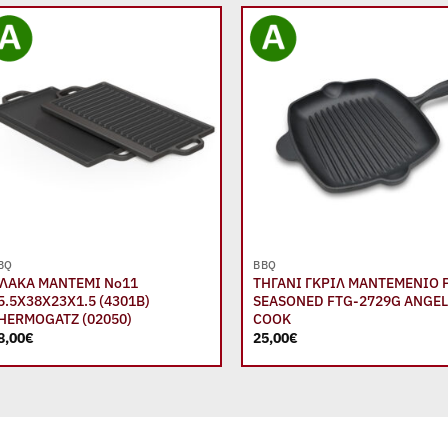
Add to
Add
wishlist
wish
+
+
BQ
BBQ
ΛΑΚΑ ΜΑΝΤΕΜΙ Νο11
ΤΗΓΑΝΙ ΓΚΡΙΛ ΜΑΝΤΕΜΕΝΙΟ 
5.5Χ38Χ23Χ1.5 (4301Β)
SEASONED FTG-2729G ANGE
HERMOGATZ (02050)
COOK
8,00
€
25,00
€