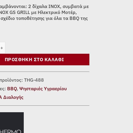
αμβάνονται: 2 δίχαλα INOX, συμβατά με
NOX GS GRILL με Ηλεκτρικό Μοτέρ,
ι σχέδιο τοποθέτησης για όλα τα BBQ της
ΕΙΔΩΤΕΣ ΒΑΣΕΙΣ ΣΟΥΒΛΑΣ BBQ ποσότητα
ΠΡΟΣΘΉΚΗ ΣΤΟ ΚΑΛΆΘΙ
προϊόντος:
THG-488
ες:
BBQ
,
Ψησταριές Υγραερίου
Α Διαλογής