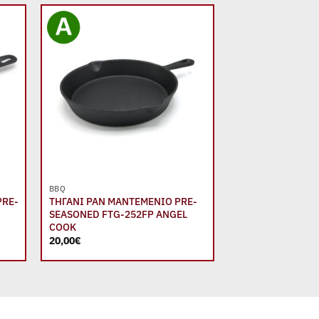
 to
Add to
list
wishlist
+
+
BBQ
BBQ
PRE-
ΤΗΓΑΝΙ PAN ΜΑΝΤΕΜΕΝΙΟ PRE-
BBQ ΥΓΡΑΕΡΙΟΥ G
L
SEASONED FTG-252FP ANGEL
4+1 ΙΝΟΧ – 14,5 
COOK
436,00
€
20,00
€