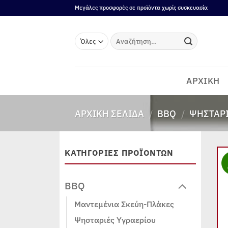
Μετάβαση
Μεγάλες προσφορές σε προϊόντα χωρίς συσκευασία
στο
περιεχόμενο
Αναζήτηση
για:
ΑΡΧΙΚΗ
ΑΡΧΙΚΉ ΣΕΛΊΔΑ
/
BBQ
/
ΨΗΣΤΑΡΙ
ΚΑΤΗΓΟΡΙΕΣ ΠΡΟΪΟΝΤΩΝ
BBQ
Μαντεμένια Σκεύη-Πλάκες
Ψησταριές Υγραερίου