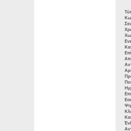
Τύ
Κω
Σε
Χρ
Χω
Εν
Κα
Επ
Απ
Αν
Αρ
Πρ
Πο
Hy
Επ
Εσ
Ψη
Κλ
Κα
Έν
Αν