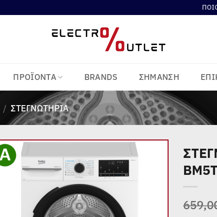
ΠΟΙ
ΠΡΟΪΟΝΤΑ
BRANDS
ΣΗΜΑΝΣΗ
ΕΠΙ
/
ΣΤΕΓΝΩΤΉΡΙΑ
ΣΤΕΓ
BM5T
Add to
wishlist
659,0