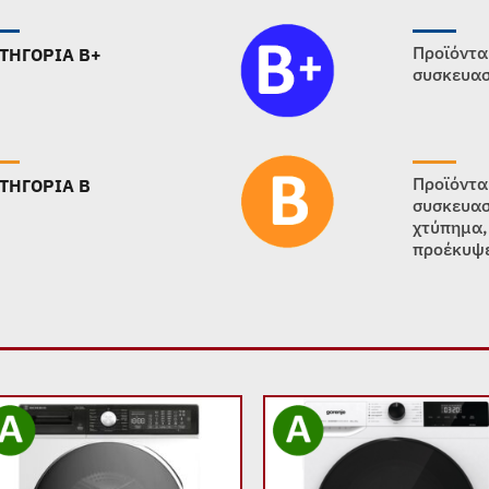
Προϊόντα
ΤΗΓΟΡΙΑ B+
συσκευασ
Προϊόντα
ΤΗΓΟΡΙΑ B
συσκευασ
χτύπημα,
προέκυψε
Add to
Add
wishlist
wish