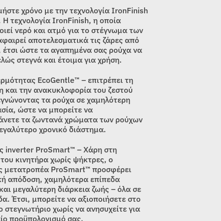
was:
τιμή
ήστε χρόνο με την τεχνολογία IronFinish
659,00€.
είναι:
 Η τεχνολογία IronFinish, η οποία
οιεί νερό και ατμό για το στέγνωμα των
609,00€.
αφαιρεί αποτελεσματικά τις ζάρες από
, έτσι ώστε τα αγαπημένα σας ρούχα να
ελώς στεγνά και έτοιμα για χρήση.
ερμότητας EcoGentle™ – επιτρέπει τη
η και την ανακυκλοφορία του ζεστού
εγνώνοντας τα ρούχα σε χαμηλότερη
σία, ώστε να μπορείτε να
νετε τα ζωντανά χρώματα των ρούχων
μεγαλύτερο χρονικό διάστημα.
ς inverter ProSmart™ – Χάρη στη
 του κινητήρα χωρίς ψήκτρες, ο
ς μετατροπέα ProSmart™ προσφέρει
κή απόδοση, χαμηλότερα επίπεδα
και μεγαλύτερη διάρκεια ζωής – όλα σε
α. Έτσι, μπορείτε να αξιοποιήσετε στο
ο στεγνωτήριο χωρίς να ανησυχείτε για
αίο προϋπολογισμό σας.