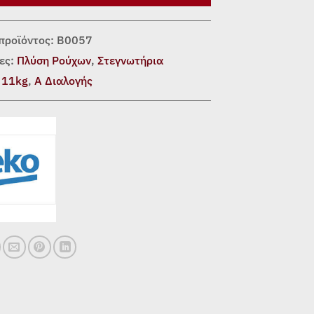
προϊόντος:
Β0057
ες:
Πλύση Ρούχων
,
Στεγνωτήρια
:
11kg
,
Α Διαλογής