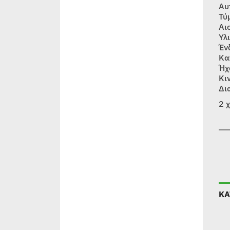
Αυ
Τύ
Αι
Υλ
Έν
Κα
Ήχ
Κι
Δι
2 
ΚΑ