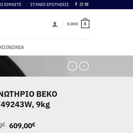
ΟΙ ΕΙΜΑΣΤΕ
ΣΥΧΝΕΣ ΕΡΩΤΗΣΕΙΣ
0,00
€
0
ΚΟΙΝΩΝΙΑ
ΝΩΤΗΡΙΟ BEKO
49243W, 9kg
Original
Η
0
609,00
€
€
price
τρέχουσα