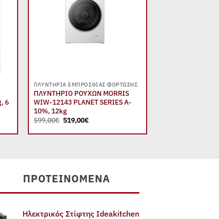
+
+
ΠΛΥΝΤΉΡΙΑ ΕΜΠΡΌΣΘΙΑΣ ΦΌΡΤΩΣΗΣ
ΠΛΥΝΤΉΡΙΑ ΕΜΠΡΌ
ΠΛΥΝΤΗΡΙΟ ΡΟΥΧΩΝ MORRIS
ΠΛΥΝΤΗΡΙΟ ΡΟΥ
, 6
WIW-12143 PLANET SERIES A-
WIW-81432PGA P
10%, 12kg
Slim, 8kg
Original
Η
Original
599,00
€
519,00
€
499,00
€
439,00
€
price
τρέχουσα
price
was:
τιμή
was:
599,00€.
είναι:
499,00€
519,00€.
ΠΡΟΤΕΙΝΌΜΕΝΑ
Ηλεκτρικός Στίφτης Ideakitchen