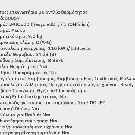
πος: Στεγνωτήριο με αντλία θερμότητας
δ:Β0057
ιρά: bPRO500 (ResycledDry / IRONfinish)
ώμα: Λευκό
ρητικότητα: 9.0 kg
εργειακή κλάση: C (A-G)
τανάλωση Ενέργειας: 110 kWh/100cycle
ίπεδο Θορύβου: 64 dB (B)
όδοση Συμπύκνωσης: B 88%
τλία Θερμότητας: Ναι
ιθμός Προγραμμάτων: 15
ογράμματα: Βαμβακερά, Βαμβακερά Eco, Συνθετικά, Μάλλι
υπουλένια, Αθλητικά, Προγράμματα επιλογής χρόνου, Ready to
giene Στέγνωμα, Hygiene Φρεσκάρισμα
ιλογή Επίπεδου ξηρότητας: Ναι
ωτερικός φωτισμός του τυμπάνου: Ναι / DC LED
φιακή Οθόνη: Ναι
είδωμα για Παιδιά: Ναι
θυστέρηση εκκίνησης: Ναι
δειξη υπολειπόμενου χρόνου: Ναι
τίστροφη κίνηση τυμπάνου: Ναι