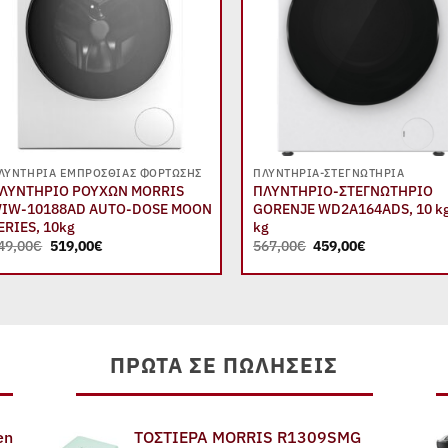
+
+
ΛΥΝΤΉΡΙΑ ΕΜΠΡΌΣΘΙΑΣ ΦΌΡΤΩΣΗΣ
ΠΛΥΝΤΉΡΙΑ-ΣΤΕΓΝΩΤΉΡΙΑ
ΛΥΝΤΗΡΙΟ ΡΟΥΧΩΝ MORRIS
ΠΛΥΝΤΗΡΙΟ-ΣΤΕΓΝΩΤΗΡΙΟ
IW-10188AD AUTO-DOSE MOON
GORENJE WD2A164ADS, 10 kg
ERIES, 10kg
kg
Original
Η
Original
Η
49,00
€
519,00
€
567,00
€
459,00
€
price
τρέχουσα
price
τρέχουσα
was:
τιμή
was:
τιμή
649,00€.
είναι:
567,00€.
είναι:
519,00€.
459,00€.
ΠΡΏΤΑ ΣΕ ΠΩΛΉΣΕΙΣ
en
ΤΟΣΤΙΕΡΑ MORRIS R1309SMG