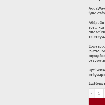
AquaWave
ήπιο στέ
Αθόρυβο 
εσείς και
απολαύσε
το στεγν
Εσωτερικ
φωτισμός
αφαιρέσε
στεγνωτή
OptiSens
στέγνωμα
Διαθέσιμο
ΣΤΕΓΝΩΤΗ