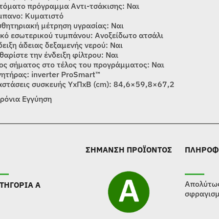
τόματο πρόγραμμα Αντι-τσάκισης: Ναι
μπανο: Κυματιστό
σθητηριακή μέτρηση υγρασίας: Ναι
ικό εσωτερικού τυμπάνου: Ανοξείδωτο ατσάλι
δειξη άδειας δεξαμενής νερού: Ναι
θαρίστε την ένδειξη φίλτρου: Ναι
ος σήματος στο τέλος του προγράμματος: Ναι
νητήρας: inverter ProSmart™
αστάσεις συσκευής ΥxΠxΒ (cm): 84,6×59,8×67,2
χρόνια Εγγύηση
ΣΗΜΑΝΣΗ ΠΡΟΪΟΝΤΟΣ
ΠΛΗΡΟΦ
Απολύτως
ΤΗΓΟΡΙΑ Α
σφραγισμ