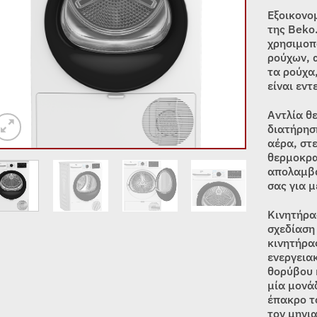
Εξοικονομ
της Beko.
χρησιμοπ
ρούχων, 
τα ρούχα
είναι εντ
Αντλία θ
διατήρησ
αέρα, στ
θερμοκρα
απολαμβά
σας για 
Κινητήρα
σχεδίαση
κινητήρα
ενεργεια
θορύβου 
μία μονάδ
έπακρο τ
τον μηνι