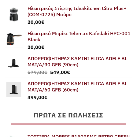
Ηλεκτρικός Στίφτης Ideakitchen Citra Plus+
(COM-0725) Μαύρο
20,00
€
Ηλεκτρικό Μπρίκι Telemax Kafedaki HPC-001
Black
20,00
€
ΑΠΟΡΡΟΦΗΤΗΡΑΣ ΚΑΜΙΝΙ ELICA ADELE BL
MAT/A/90 GFB (90cm)
Original
Η
579,00
€
549,00
€
price
τρέχουσα
ΑΠΟΡΡΟΦΗΤΗΡΑΣ ΚΑΜΙΝΙ ELICA ADELE BL
was:
τιμή
MAT/A/60 GFB (60cm)
579,00€.
είναι:
499,00
€
549,00€.
ΠΡΏΤΑ ΣΕ ΠΩΛΉΣΕΙΣ
ΤΟΣΤΙΕΡΑ MORRIS R1309SMG RETRO GREEN