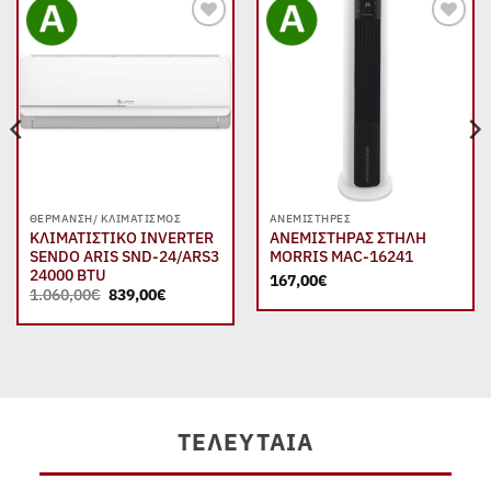
Add to
Add to
wishlist
wishlist
ΘΈΡΜΑΝΣΗ/ ΚΛΙΜΑΤΙΣΜΌΣ
ΑΝΕΜΙΣΤΉΡΕΣ
ΚΛΙΜΑΤΙΣΤΙΚΟ INVERTER
ΑΝΕΜΙΣΤΗΡΑΣ ΣΤΗΛΗ
SENDO ARIS SND-24/ARS3
MORRIS MAC-16241
24000 BTU
167,00
€
Original
Η
1.060,00
€
839,00
€
price
τρέχουσα
was:
τιμή
α
1.060,00€.
είναι:
839,00€.
€.
ΤΕΛΕΥΤΑΊΑ