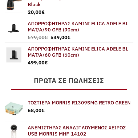
Black
20,00
€
ΑΠΟΡΡΟΦΗΤΗΡΑΣ ΚΑΜΙΝΙ ELICA ADELE BL
MAT/A/90 GFB (90cm)
Original
Η
579,00
€
549,00
€
price
τρέχουσα
ΑΠΟΡΡΟΦΗΤΗΡΑΣ ΚΑΜΙΝΙ ELICA ADELE BL
was:
τιμή
MAT/A/60 GFB (60cm)
579,00€.
είναι:
499,00
€
549,00€.
ΠΡΏΤΑ ΣΕ ΠΩΛΉΣΕΙΣ
ΤΟΣΤΙΕΡΑ MORRIS R1309SMG RETRO GREEN
68,00
€
ΑΝΕΜΙΣΤΗΡΑΣ ΑΝΑΔΙΠΛΟΥΜΕΝΟΣ ΧΕΙΡΟΣ
USB MORRIS MHF-14102