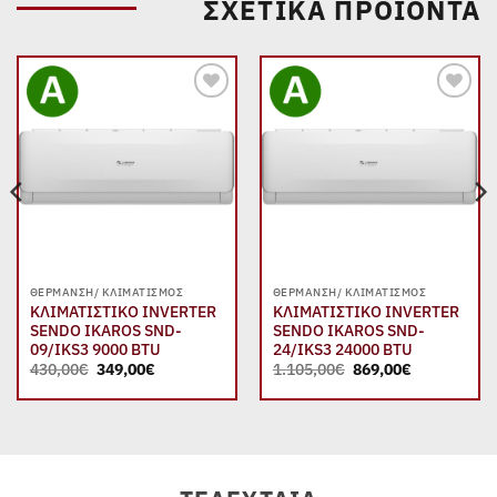
ΣΧΕΤΙΚΆ ΠΡΟΪΌΝΤΑ
Add to
Add to
wishlist
wishlist
ΘΈΡΜΑΝΣΗ/ ΚΛΙΜΑΤΙΣΜΌΣ
ΘΈΡΜΑΝΣΗ/ ΚΛΙΜΑΤΙΣΜΌΣ
ΚΛΙΜΑΤΙΣΤΙΚΟ INVERTER
ΚΛΙΜΑΤΙΣΤΙΚΟ INVERTER
SENDO IKAROS SND-
SENDO IKAROS SND-
09/IKS3 9000 BTU
24/IKS3 24000 BTU
Original
Η
Original
Η
430,00
€
349,00
€
1.105,00
€
869,00
€
price
τρέχουσα
price
τρέχουσα
was:
τιμή
was:
τιμή
430,00€.
είναι:
1.105,00€.
είναι:
349,00€.
869,00€.