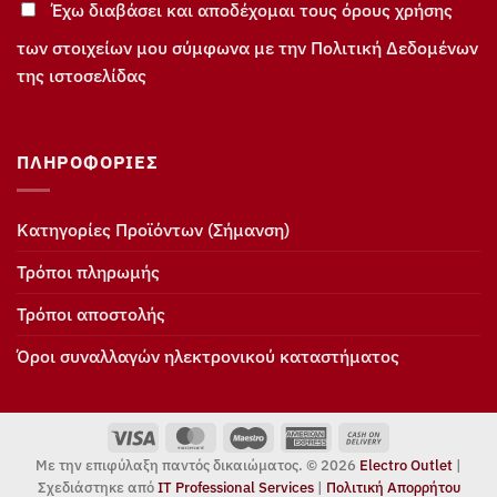
Έχω διαβάσει και αποδέχομαι τους όρους χρήσης
των στοιχείων μου σύμφωνα με την Πολιτική Δεδομένων
της ιστοσελίδας
ΠΛΗΡΟΦΟΡΊΕΣ
Κατηγορίες Προϊόντων (Σήμανση)
Τρόποι πληρωμής
Τρόποι αποστολής
Όροι συναλλαγών ηλεκτρονικού καταστήματος
Visa
MasterCard
Maestro
American
Cash
Express
On
Με την επιφύλαξη παντός δικαιώματος. © 2026
Electro Outlet
|
Delivery
Σχεδιάστηκε από
IT Professional Services
|
Πολιτική Απορρήτου