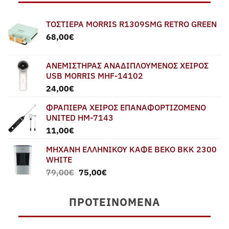
ΤΟΣΤΙΕΡΑ MORRIS R1309SMG RETRO GREEN
68,00
€
ΑΝΕΜΙΣΤΗΡΑΣ ΑΝΑΔΙΠΛΟΥΜΕΝΟΣ ΧΕΙΡΟΣ
USB MORRIS MHF-14102
24,00
€
ΦΡΑΠΙΕΡΑ ΧΕΙΡΟΣ ΕΠΑΝΑΦΟΡΤΙΖΟΜΕΝΟ
UNITED HM-7143
11,00
€
ΜΗΧΑΝΗ ΕΛΛΗΝΙΚΟΥ ΚΑΦΕ BEKO BKK 2300
WHITE
Original
Η
79,00
€
75,00
€
price
τρέχουσα
was:
τιμή
ΠΡΟΤΕΙΝΌΜΕΝΑ
79,00€.
είναι:
75,00€.