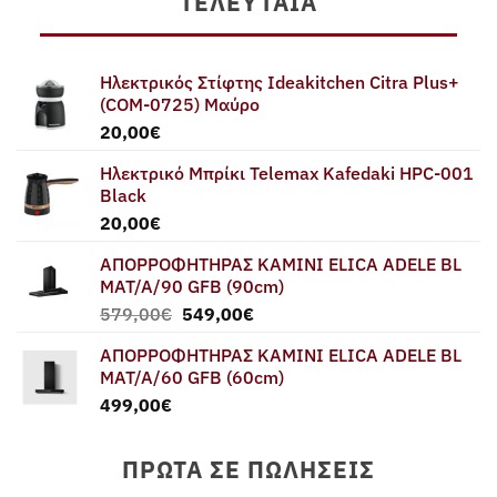
ΤΕΛΕΥΤΑΊΑ
Ηλεκτρικός Στίφτης Ideakitchen Citra Plus+
(COM-0725) Μαύρο
20,00
€
Ηλεκτρικό Μπρίκι Telemax Kafedaki HPC-001
Black
20,00
€
ΑΠΟΡΡΟΦΗΤΗΡΑΣ ΚΑΜΙΝΙ ELICA ADELE BL
MAT/A/90 GFB (90cm)
Original
Η
579,00
€
549,00
€
price
τρέχουσα
ΑΠΟΡΡΟΦΗΤΗΡΑΣ ΚΑΜΙΝΙ ELICA ADELE BL
was:
τιμή
MAT/A/60 GFB (60cm)
579,00€.
είναι:
499,00
€
549,00€.
ΠΡΏΤΑ ΣΕ ΠΩΛΉΣΕΙΣ