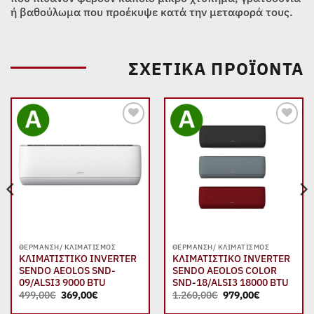
ή βαθούλωμα που προέκυψε κατά την μεταφορά τους.
ΣΧΕΤΙΚΆ ΠΡΟΪΌΝΤΑ
Add to
Add to
wishlist
wishlist
ΘΈΡΜΑΝΣΗ/ ΚΛΙΜΑΤΙΣΜΌΣ
ΘΈΡΜΑΝΣΗ/ ΚΛΙΜΑΤΙΣΜΌΣ
ΚΛΙΜΑΤΙΣΤΙΚΟ INVERTER
ΚΛΙΜΑΤΙΣΤΙΚΟ INVERTER
SENDO AEOLOS SND-
SENDO AEOLOS COLOR
09/ALSI3 9000 BTU
SND-18/ALSI3 18000 BTU
Original
Η
Original
Η
499,00
€
369,00
€
1.260,00
€
979,00
€
price
τρέχουσα
price
τρέχουσα
was:
τιμή
was:
τιμή