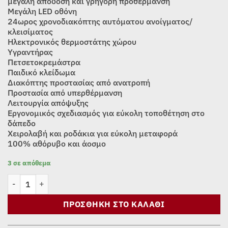
μεγάλη απόδοση και γρήγορη προθέρμανση
Μεγάλη LED οθόνη
24ωρος χρονοδιακόπτης αυτόματου ανοίγματος/
κλεισίματος
Ηλεκτρονικός θερμοστάτης χώρου
Υγραντήρας
Πετσετοκρεμάστρα
Παιδικό κλείδωμα
Διακόπτης προστασίας από ανατροπή
Προστασία από υπερθέρμανση
Λειτουργία απόψυξης
Εργονομικός σχεδιασμός για εύκολη τοποθέτηση στο
δάπεδο
Χειρολαβή και ροδάκια για εύκολη μεταφορά
100% αθόρυβο και άοσμο
3 σε απόθεμα
ΘΕΡΜΑΝΤΙΚΟ ΠΑΝΕΛ MORRIS MPH-20011 CONVECTOR ποσότητα
ΠΡΟΣΘΉΚΗ ΣΤΟ ΚΑΛΆΘΙ