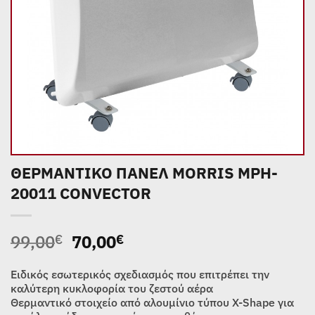
ΘΕΡΜΑΝΤΙΚΟ ΠΑΝΕΛ MORRIS MPH-
20011 CONVECTOR
Original
Η
99,00
70,00
€
€
price
τρέχουσα
was:
τιμή
Ειδικός εσωτερικός σχεδιασμός που επιτρέπει την
99,00€.
είναι:
καλύτερη κυκλοφορία του ζεστού αέρα
Θερμαντικό στοιχείο από αλουμίνιο τύπου X-Shape για
70,00€.