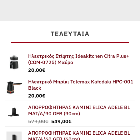
499,00€.
είναι:
1.260,00€.
είναι:
369,00€.
979,00€.
ΤΕΛΕΥΤΑΊΑ
Ηλεκτρικός Στίφτης Ideakitchen Citra Plus+
(COM-0725) Μαύρο
20,00
€
Ηλεκτρικό Μπρίκι Telemax Kafedaki HPC-001
Black
20,00
€
ΑΠΟΡΡΟΦΗΤΗΡΑΣ ΚΑΜΙΝΙ ELICA ADELE BL
MAT/A/90 GFB (90cm)
Original
Η
579,00
€
549,00
€
price
τρέχουσα
ΑΠΟΡΡΟΦΗΤΗΡΑΣ ΚΑΜΙΝΙ ELICA ADELE BL
was:
τιμή
MAT/A/60 GFB (60cm)