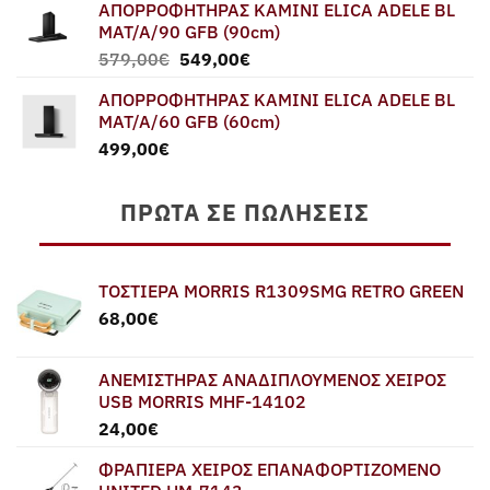
ΑΠΟΡΡΟΦΗΤΗΡΑΣ ΚΑΜΙΝΙ ELICA ADELE BL
MAT/A/90 GFB (90cm)
Original
Η
579,00
€
549,00
€
price
τρέχουσα
ΑΠΟΡΡΟΦΗΤΗΡΑΣ ΚΑΜΙΝΙ ELICA ADELE BL
was:
τιμή
MAT/A/60 GFB (60cm)
579,00€.
είναι:
499,00
€
549,00€.
ΠΡΏΤΑ ΣΕ ΠΩΛΉΣΕΙΣ
ΤΟΣΤΙΕΡΑ MORRIS R1309SMG RETRO GREEN
68,00
€
ΑΝΕΜΙΣΤΗΡΑΣ ΑΝΑΔΙΠΛΟΥΜΕΝΟΣ ΧΕΙΡΟΣ
USB MORRIS MHF-14102
24,00
€
ΦΡΑΠΙΕΡΑ ΧΕΙΡΟΣ ΕΠΑΝΑΦΟΡΤΙΖΟΜΕΝΟ