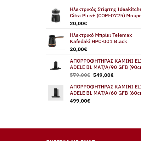
Ηλεκτρικός Στίφτης Ideakitch
Citra Plus+ (COM-0725) Μαύρ
20,00
€
Ηλεκτρικό Μπρίκι Telemax
Kafedaki HPC-001 Black
20,00
€
ΑΠΟΡΡΟΦΗΤΗΡΑΣ ΚΑΜΙΝΙ EL
ADELE BL MAT/A/90 GFB (90c
Original
Η
579,00
€
549,00
€
price
τρέχουσα
ΑΠΟΡΡΟΦΗΤΗΡΑΣ ΚΑΜΙΝΙ EL
was:
τιμή
ADELE BL MAT/A/60 GFB (60c
579,00€.
είναι:
499,00
€
549,00€.