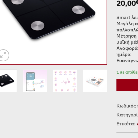
20,00
Smart λει
Μεγάλη α
πολλαπλ
Μέτρηση 
μυϊκή μά
Αναφορά 
ημέρα
Ευανάγνω
1 σε απόθ
Κωδικός 
Κατηγορί
Ετικέτα: