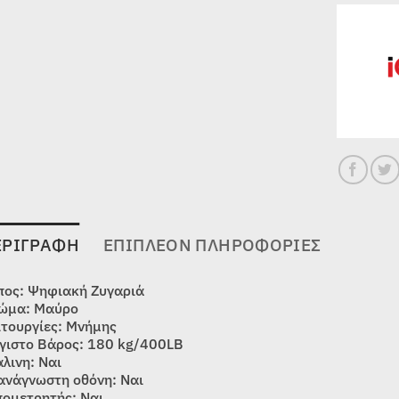
ΕΡΙΓΡΑΦΉ
ΕΠΙΠΛΈΟΝ ΠΛΗΡΟΦΟΡΊΕΣ
πος: Ψηφιακή Ζυγαριά
ώμα: Μαύρο
ιτουργίες: Μνήμης
γιστο Βάρος: 180 kg/400LB
άλινη: Ναι
ανάγνωστη οθόνη: Ναι
πομετρητής: Ναι