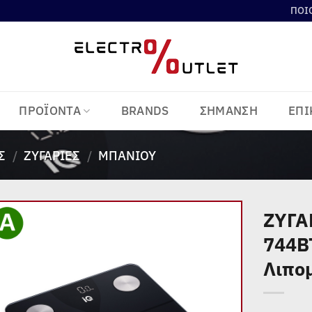
ΠΟΙ
ΠΡΟΪΟΝΤΑ
BRANDS
ΣΗΜΑΝΣΗ
ΕΠΙ
Σ
/
ΖΥΓΑΡΙΈΣ
/
ΜΠΆΝΙΟΥ
ΖΥΓΑ
744B
Add to
wishlist
Λιπο