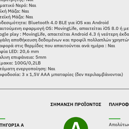
ματικό Νερό: Ναι
ϊκή Μάζα: Ναι
τεϊκή Μάζα: Ναι
νδεσιμότητα: Bluetooth 4.0 BLE για iOS και Android
αιτούμενη εφαρμογή OS: MovingLife, απαιτείται iOS 8.0 ή μ
ogle play : MovingLife, απαιτείται Android 4.3 ή νεότερη έκδ
γάλη αποθήκευση δεδομένων και προφίλ πολλαπλών χρηστώ
αφορά στις θερμίδες που απαιτούνται ανά ημέρα : Ναι
φία LED: 20,6 mm
άλινη επιφάνεια: 5mm
ίμακα: 100G/0,2LB
τόματη ενεργοποίηση: Ναι
οφοδοσία: 3 x 1,5V AAA μπαταρίες (δεν περιλαμβάνονται)
ΣΗΜΑΝΣΗ ΠΡΟΪΟΝΤΟΣ
ΠΛΗΡΟΦ
Απολύτως
ΤΗΓΟΡΙΑ Α