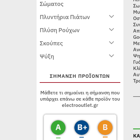
Σώματος
Σω
Μυ
Πλυντήρια Πιάτων
Οσ
Συ
Πλύση Ρούχων
Απ
Go
Σκούπες
Με
Αν
Ψύξη
Ψη
Γυ
Κλ
Αυ
ΣΗΜΑΝΣΗ ΠΡΟΪΟΝΤΩΝ
Τρ
Μάθετε τι σημαίνει η σήμανση που
υπάρχει επάνω σε κάθε προϊόν του
electrooutlet.gr
ΚΑ