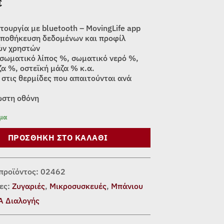
€
τουργία με bluetooth – MovingLife app
ποθήκευση δεδομένων και προφίλ
ών χρηστών
σωματικό λίπος %, σωματικό νερό %,
ζα %, οστεϊκή μάζα % κ.α.
στις θερμίδες που απαιτούνται ανά
στη οθόνη
εμα
ΠΡΟΣΘΉΚΗ ΣΤΟ ΚΑΛΆΘΙ
προϊόντος:
02462
ες:
Ζυγαριές
,
Μικροσυσκευές
,
Μπάνιου
Α Διαλογής