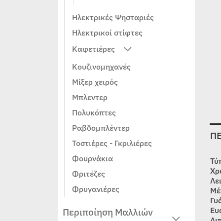
Ηλεκτρικές Ψησταριές
Ηλεκτρικοί στίφτες
Καφετιέρες
Κουζινομηχανές
Μίξερ χειρός
Μπλεντερ
Πολυκόπτες
Ραβδομπλέντερ
Π
Τοστιέρες - Γκριλιέρες
Φουρνάκια
Τύ
Χρ
Φριτέζες
Λε
Φρυγανιέρες
Μέ
Γυ
Ευ
Περιποίηση Μαλλιών
Λι