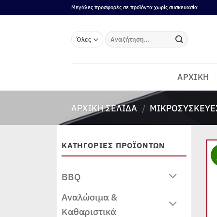
Μετάβαση
Μεγάλες προσφορές σε προϊόντα χωρίς συσκευασία
στο
περιεχόμενο
Αναζήτηση
για:
ΑΡΧΙΚΗ
ΑΡΧΙΚΉ ΣΕΛΊΔΑ
/
ΜΙΚΡΟΣΥΣΚΕΥΈ
ΚΑΤΗΓΟΡΙΕΣ ΠΡΟΪΟΝΤΩΝ
BBQ
Αναλώσιμα &
Καθαριστικά