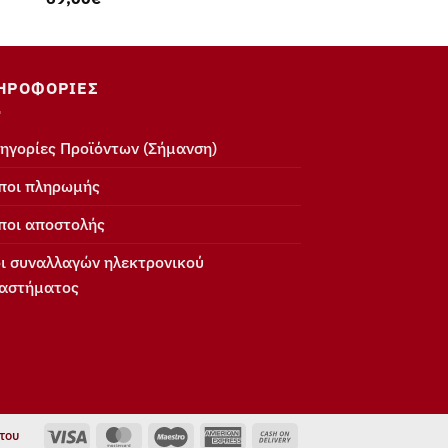
ΗΡΟΦΟΡΊΕΣ
ηγορίες Προϊόντων (Σήμανση)
ποι πληρωμής
ποι αποστολής
ι συναλλαγών ηλεκτρονικού
αστήματος
Visa
MasterCard
Maestro
American
Cash
του