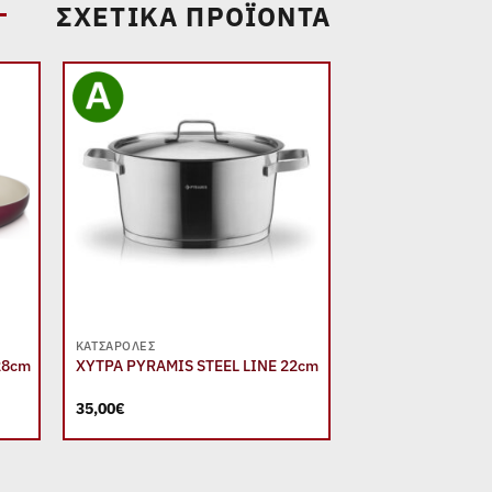
ΣΧΕΤΙΚΆ ΠΡΟΪΌΝΤΑ
 to
Add to
list
wishlist
+
+
ΚΑΤΣΑΡΌΛΕΣ
ΜΑΓΕΊΡΕΜΑ
28cm
ΧΥΤΡΑ PYRAMIS STEEL LINE 22cm
ΤΗΓΑΝΙ PYRAMIS
26cm
35,00
€
27,00
€