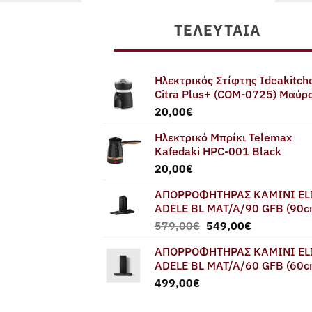
ΤΕΛΕΥΤΑΊΑ
Ηλεκτρικός Στίφτης Ideakitch
Citra Plus+ (COM-0725) Μαύρ
20,00
€
Ηλεκτρικό Μπρίκι Telemax
Kafedaki HPC-001 Black
20,00
€
ΑΠΟΡΡΟΦΗΤΗΡΑΣ ΚΑΜΙΝΙ EL
ADELE BL MAT/A/90 GFB (90c
Original
Η
579,00
€
549,00
€
price
τρέχουσα
ΑΠΟΡΡΟΦΗΤΗΡΑΣ ΚΑΜΙΝΙ EL
was:
τιμή
ADELE BL MAT/A/60 GFB (60c
579,00€.
είναι:
499,00
€
549,00€.