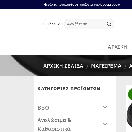
Μετάβαση
Μεγάλες προσφορές σε προϊόντα χωρίς συσκευασία
στο
περιεχόμενο
Αναζήτηση
για:
ΑΡΧΙΚΗ
ΑΡΧΙΚΉ ΣΕΛΊΔΑ
/
ΜΑΓΕΊΡΕΜΑ
/
ΚΑΤΗΓΟΡΙΕΣ ΠΡΟΪΟΝΤΩΝ
BBQ
Αναλώσιμα &
Καθαριστικά