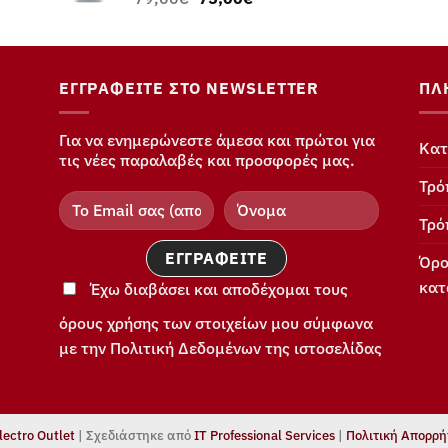
price
τρέχουσα
was:
τιμή
79,00€.
είναι:
75,00€.
ΕΓΓΡΑΦΕΊΤΕ ΣΤΟ NEWSLETTER
ΠΛ
Για να ενημερώνεστε άμεσα και πρώτοι για
Κατ
τις νέες παραλαβές και προσφορές μας.
Τρό
Τρό
Όρο
κατ
Έχω διαβάσει και αποδέχομαι τους
όρους χρήσης των στοιχείων μου σύμφωνα
με την Πολιτική Δεδομένων της ιστοσελίδας
lectro Outlet
|
Σχεδιάστηκε από
IT Professional Services
|
Πολιτική Απορρή