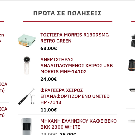
ΠΡΏΤΑ ΣΕ ΠΩΛΉΣΕΙΣ
en
ΤΟΣΤΙΕΡΑ MORRIS R1309SMG
ο
RETRO GREEN
68,00
€
ΑΝΕΜΙΣΤΗΡΑΣ
ΑΝΑΔΙΠΛΟΥΜΕΝΟΣ ΧΕΙΡΟΣ USB
MORRIS MHF-14102
24,00
€
ICA
m)
ΦΡΑΠΙΕΡΑ ΧΕΙΡΟΣ
ΕΠΑΝΑΦΟΡΤΙΖΟΜΕΝΟ UNITED
HM-7143
ICA
11,00
€
m)
ΜΗΧΑΝΗ ΕΛΛΗΝΙΚΟΥ ΚΑΦΕ BEKO
BKK 2300 WHITE
Original
Η
79,00
€
75,00
€