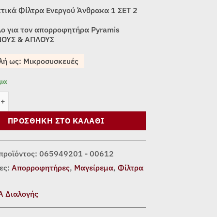
τικά Φίλτρα Ενεργού Άνθρακα 1 ΣΕΤ 2
ο για τον απορροφητήρα Pyramis
ΟΥΣ & ΑΠΛΟΥΣ
λή ως: Μικροσυσκευές
εμα
ΝΘΡΑΚΑ PYRAMIS 065949201 ποσότητα
ΠΡΟΣΘΉΚΗ ΣΤΟ ΚΑΛΆΘΙ
προϊόντος:
065949201 - 00612
ες:
Απορροφητήρες
,
Μαγείρεμα
,
Φίλτρα
Α Διαλογής