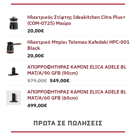
Ηλεκτρικός Στίφτης Ideakitchen Citra Plus+
(COM-0725) Μαύρο
20,00
€
Ηλεκτρικό Μπρίκι Telemax Kafedaki HPC-001
Black
20,00
€
ΑΠΟΡΡΟΦΗΤΗΡΑΣ ΚΑΜΙΝΙ ELICA ADELE BL
MAT/A/90 GFB (90cm)
Original
Η
579,00
€
549,00
€
price
τρέχουσα
ΑΠΟΡΡΟΦΗΤΗΡΑΣ ΚΑΜΙΝΙ ELICA ADELE BL
was:
τιμή
MAT/A/60 GFB (60cm)
579,00€.
είναι:
499,00
€
549,00€.
ΠΡΏΤΑ ΣΕ ΠΩΛΉΣΕΙΣ