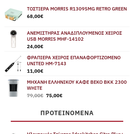
ΤΟΣΤΙΕΡΑ MORRIS R1309SMG RETRO GREEN
68,00
€
ΑΝΕΜΙΣΤΗΡΑΣ ΑΝΑΔΙΠΛΟΥΜΕΝΟΣ ΧΕΙΡΟΣ
USB MORRIS MHF-14102
24,00
€
ΦΡΑΠΙΕΡΑ ΧΕΙΡΟΣ ΕΠΑΝΑΦΟΡΤΙΖΟΜΕΝΟ
UNITED HM-7143
11,00
€
ΜΗΧΑΝΗ ΕΛΛΗΝΙΚΟΥ ΚΑΦΕ BEKO BKK 2300
WHITE
Original
Η
79,00
€
75,00
€
price
τρέχουσα
was:
τιμή
ΠΡΟΤΕΙΝΌΜΕΝΑ
79,00€.
είναι:
75,00€.