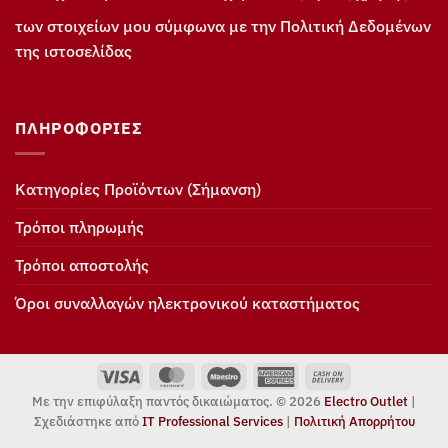
των στοιχείων μου σύμφωνα με την Πολιτική Δεδομένων
της ιστοσελίδας
ΠΛΗΡΟΦΟΡΊΕΣ
Κατηγορίες Προϊόντων (Σήμανση)
Τρόποι πληρωμής
Τρόποι αποστολής
Όροι συναλλαγών ηλεκτρονικού καταστήματος
Visa
MasterCard
Maestro
American
Cash
Express
On
Με την επιφύλαξη παντός δικαιώματος. © 2026
Electro Outlet
|
Delivery
Σχεδιάστηκε από
IT Professional Services
|
Πολιτική Απορρήτου