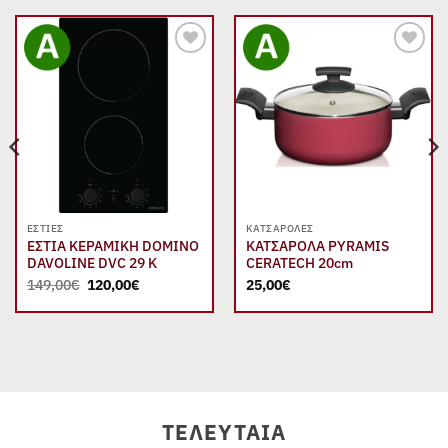
Add to
Add to
wishlist
wishlist
ΕΣΤΊΕΣ
ΚΑΤΣΑΡΌΛΕΣ
ΕΣΤΙΑ ΚΕΡΑΜΙΚΗ DOMINO
ΚΑΤΣΑΡΟΛΑ PYRAMIS
DAVOLINE DVC 29 K
CERATECH 20cm
Original
Η
149,00
€
120,00
€
25,00
€
price
τρέχουσα
was:
τιμή
149,00€.
είναι:
120,00€.
ΤΕΛΕΥΤΑΊΑ