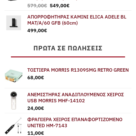
Original
Η
579,00
€
549,00
€
price
τρέχουσα
ΑΠΟΡΡΟΦΗΤΗΡΑΣ ΚΑΜΙΝΙ ELICA ADELE BL
was:
τιμή
MAT/A/60 GFB (60cm)
579,00€.
είναι:
499,00
€
549,00€.
ΠΡΏΤΑ ΣΕ ΠΩΛΉΣΕΙΣ
ΤΟΣΤΙΕΡΑ MORRIS R1309SMG RETRO GREEN
68,00
€
ΑΝΕΜΙΣΤΗΡΑΣ ΑΝΑΔΙΠΛΟΥΜΕΝΟΣ ΧΕΙΡΟΣ
USB MORRIS MHF-14102
24,00
€
ΦΡΑΠΙΕΡΑ ΧΕΙΡΟΣ ΕΠΑΝΑΦΟΡΤΙΖΟΜΕΝΟ
UNITED HM-7143
11,00
€