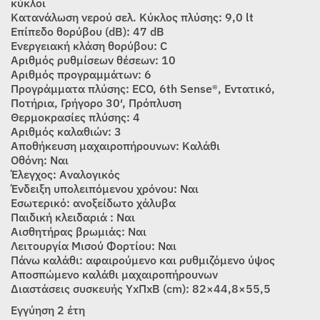
κύκλοι
Κατανάλωση νερού σελ. Κύκλος πλύσης: 9,0 lt
Επίπεδο θορύβου (dB): 47 dB
Ενεργειακή κλάση θορύβου: C
Αριθμός ρυθμίσεων θέσεων: 10
Αριθμός προγραμμάτων: 6
Προγράμματα πλύσης: ECO, 6th Sense®, Εντατικό,
Ποτήρια, Γρήγορο 30′, Πρόπλυση
Θερμοκρασίες πλύσης: 4
Αριθμός καλαθιών: 3
Αποθήκευση μαχαιροπήρουνων: Καλάθι
Οθόνη: Ναι
Έλεγχος: Αναλογικός
Ένδειξη υπολειπόμενου χρόνου: Ναι
Εσωτερικό: ανοξείδωτο χάλυβα
Παιδική κλειδαριά : Ναι
Αισθητήρας βρωμιάς: Ναι
Λειτουργία Μισού Φορτίου: Ναι
Πάνω καλάθι: αφαιρούμενο και ρυθμιζόμενο ύψος
Αποσπώμενο καλάθι μαχαιροπήρουνων
Διαστάσεις συσκευής ΥxΠxΒ (cm): 82×44,8×55,5
Εγγύηση 2 έτη