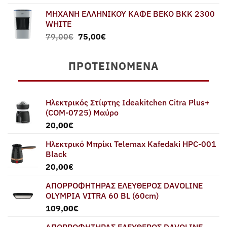
ΜΗΧΑΝΗ ΕΛΛΗΝΙΚΟΥ ΚΑΦΕ BEKO BKK 2300
WHITE
Original
Η
79,00
€
75,00
€
price
τρέχουσα
was:
τιμή
ΠΡΟΤΕΙΝΌΜΕΝΑ
79,00€.
είναι:
75,00€.
Ηλεκτρικός Στίφτης Ideakitchen Citra Plus+
(COM-0725) Μαύρο
20,00
€
Ηλεκτρικό Μπρίκι Telemax Kafedaki HPC-001
Black
20,00
€
ΑΠΟΡΡΟΦΗΤΗΡΑΣ ΕΛΕΥΘΕΡΟΣ DAVOLINE
OLYMPIA VITRA 60 BL (60cm)
109,00
€
ΑΠΟΡΡΟΦΗΤΗΡΑΣ ΕΛΕΥΘΕΡΟΣ DAVOLINE