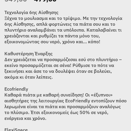
price
τρέχουσα
was:
τιμή
Τεχνολογία 6ης Aίσθησης
549,00€.
είναι:
Ξέχνα το μουλιασμα και το τρίψιμο. Με την τεχνολογία
6ης Αίσθησης, απλά φορτώνεις τα πιάτα σου και το
479,00€.
πλυντήριο αναλαμβάνει τα υπόλοιπα. Καταλαβαίνει τι
χρειάζονται και ρυθμίζει τα πάντα μόνο του,
εξοικονομώντας σου νερό, χρόνο και… κόπο!
Καθυστέρηση Έναρξης
Δεν χρειάζεται να προσαρμόζεσαι εσύ στο πλυντήριο –
εκείνο προσαρμόζεται σε σένα! Ρύθμισε το πότε να
ξεκινήσει και άσε το να δουλέψει όταν σε βολεύει,
ακόμα κι όταν λείπεις.
Ecofriendly
Καθαρά πιάτα με καθαρή συνείδηση! Οι «έξυπνοι»
αισθητήρες της λειτουργίας EcoFriendly εντοπίζουν πόσο
λερωμένα είναι τα πιάτα και προσαρμόζουν αναλόγως
το πλύσιμο. Έτσι εξοικονομείς έως 50% σε νερό,
ενέργεια και χρόνο.
FlexiSpace