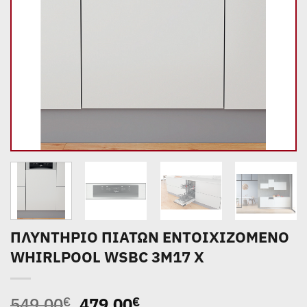
ΠΛΥΝΤΗΡΙΟ ΠΙΑΤΩΝ ΕNTΟΙΧΙΖΟΜΕΝΟ
WHIRLPOOL WSBC 3M17 X
Original
Η
549,00
479,00
€
€