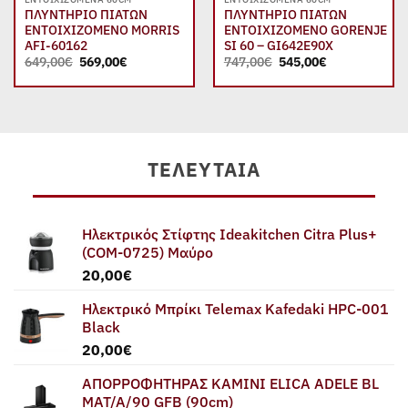
ΠΛΥΝΤΗΡΙΟ ΠΙΑΤΩΝ
ΠΛΥΝΤΗΡΙΟ ΠΙΑΤΩΝ
ΕΝΤΟΙΧΙΖΟΜΕΝΟ MORRIS
ΕΝΤΟΙΧΙΖΟΜΕΝΟ GORENJE
AFI-60162
SI 60 – GI642E90X
Original
Η
Original
Η
649,00
€
569,00
€
747,00
€
545,00
€
price
τρέχουσα
price
τρέχουσα
was:
τιμή
was:
τιμή
649,00€.
είναι:
747,00€.
είναι:
569,00€.
545,00€.
ΤΕΛΕΥΤΑΊΑ
Ηλεκτρικός Στίφτης Ideakitchen Citra Plus+
(COM-0725) Μαύρο
20,00
€
Ηλεκτρικό Μπρίκι Telemax Kafedaki HPC-001
Black
20,00
€
ΑΠΟΡΡΟΦΗΤΗΡΑΣ ΚΑΜΙΝΙ ELICA ADELE BL
MAT/A/90 GFB (90cm)