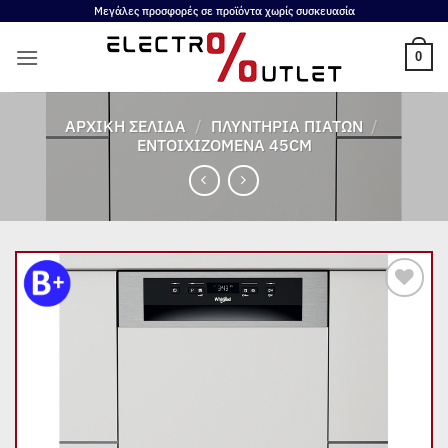
Μετάβαση
Μεγάλες προσφορές σε προϊόντα χωρίς συσκευασία
στο
0
περιεχόμενο
ΑΡΧΙΚΉ ΣΕΛΊΔΑ
/
ΠΛΥΝΤΉΡΙΑ ΠΙΆΤΩΝ
/
ΕΝΤΟΙΧΙΖΌΜΕΝΑ 45CM
Add to
wishlist