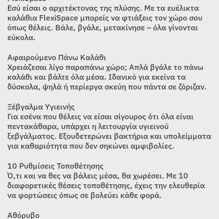
Εσύ είσαι ο αρχιτέκτονας της πλύσης. Με τα ευέλικτα
καλάθια FlexiSpace μπορείς να φτιάξεις τον χώρο σου
όπως θέλεις. Βάλε, βγάλε, μετακίνησε – όλα γίνονται
εύκολα.
Αφαιρούμενο Πάνω Καλάθι
Χρειάζεσαι λίγο παραπάνω χώρο; Απλά βγάλε το πάνω
καλάθι και βάλτε όλα μέσα. Ιδανικό για εκείνα τα
δύσκολα, ψηλά ή περίεργα σκεύη που πάντα σε ζόριζαν.
Ξέβγαλμα Υγιεινής
Για εσένα που θέλεις να είσαι σίγουρος ότι όλα είναι
πεντακάθαρα, υπάρχει η λειτουργία υγιεινού
ξεβγάλματος. Εξουδετερώνει βακτήρια και υπολείμματα
για καθαριότητα που δεν σηκώνει αμφιβολίες.
10 Ρυθμίσεις Τοποθέτησης
Ό,τι και να θες να βάλεις μέσα, θα χωρέσει. Με 10
διαφορετικές θέσεις τοποθέτησης, έχεις την ελευθερία
να φορτώσεις όπως σε βολεύει κάθε φορά.
Αθόρυβο